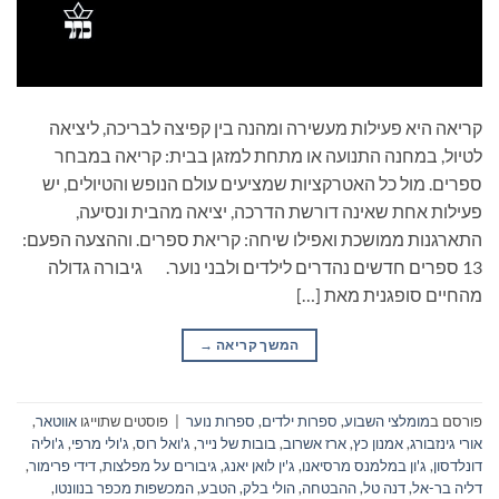
קריאה היא פעילות מעשירה ומהנה בין קפיצה לבריכה, ליציאה
לטיול, במחנה התנועה או מתחת למזגן בבית: קריאה במבחר
ספרים. מול כל האטרקציות שמציעים עולם הנופש והטיולים, יש
פעילות אחת שאינה דורשת הדרכה, יציאה מהבית ונסיעה,
התארגנות ממושכת ואפילו שיחה: קריאת ספרים. וההצעה הפעם:
13 ספרים חדשים נהדרים לילדים ולבני נוער. גיבורה גדולה
מהחיים סופגנית מאת […]
המשך קריאה
→
פורסם ב
מומלצי השבוע
,
ספרות ילדים
,
ספרות נוער
|
פוסטים שתוייגו
אווטאר
,
אורי גינזבורג
,
אמנון כץ
,
ארז אשרוב
,
בובות של נייר
,
ג'ואל רוס
,
ג'ולי מרפי
,
ג'וליה
דונלדסון
,
ג'ון במלמנס מרסיאנו
,
ג'ין לואן יאנג
,
גיבורים על מפלצות
,
דידי פרימור
,
דליה בר-אל
,
דנה טל
,
ההבטחה
,
הולי בלק
,
הטבע
,
המכשפות מכפר בנוונטו
,