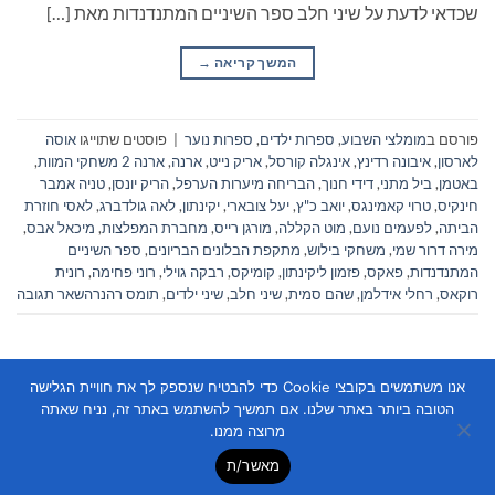
שכדאי לדעת על שיני חלב ספר השיניים המתנדנדות מאת […]
המשך קריאה
→
פורסם ב
מומלצי השבוע
,
ספרות ילדים
,
ספרות נוער
|
פוסטים שתוייגו
אוסה
לארסון
,
איבונה רדינץ
,
אינגלה קורסל
,
אריק נייט
,
ארנה
,
ארנה 2 משחקי המוות
,
באטמן
,
ביל מתני
,
דידי חנוך
,
הבריחה מיערות הערפל
,
הריק יונסן
,
טניה אמבר
חינקיס
,
טרוי קאמינגס
,
יואב כ"ץ
,
יעל צובארי
,
יקינתון
,
לאה גולדברג
,
לאסי חוזרת
הביתה
,
לפעמים נועם
,
מוט הקללה
,
מורגן רייס
,
מחברת המפלצות
,
מיכאל אבס
,
מירה דרור שמי
,
משחקי בילוש
,
מתקפת הבלונים הבריונים
,
ספר השיניים
המתנדנדות
,
פאקס
,
פזמון ליקינתון
,
קומיקס
,
רבקה גוילי
,
רוני פחימה
,
רונית
רוקאס
,
רחלי אידלמן
,
שהם סמית
,
שיני חלב
,
שיני ילדים
,
תומס רהנר
השאר תגובה
אנו משתמשים בקובצי Cookie כדי להבטיח שנספק לך את חוויית הגלישה
הטובה ביותר באתר שלנו. אם תמשיך להשתמש באתר זה, נניח שאתה
מרוצה ממנו.
מאשר/ת
Copyright 2026 ©
Flatsome Theme