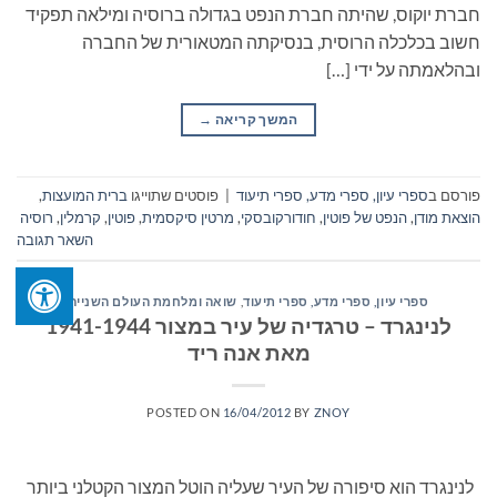
חברת יוקוס, שהיתה חברת הנפט בגדולה ברוסיה ומילאה תפקיד
חשוב בכלכלה הרוסית, בנסיקתה המטאורית של החברה
ובהלאמתה על ידי […]
המשך קריאה
→
פורסם ב
ספרי עיון, ספרי מדע, ספרי תיעוד
|
פוסטים שתוייגו
ברית המועצות
,
הוצאת מודן
,
הנפט של פוטין
,
חודורקובסקי
,
מרטין סיקסמית
,
פוטין
,
קרמלין
,
רוסיה
השאר תגובה
ספרי עיון, ספרי מדע, ספרי תיעוד
,
שואה ומלחמת העולם השנייה
לנינגרד – טרגדיה של עיר במצור 1941-1944
מאת אנה ריד
POSTED ON
16/04/2012
BY
ZNOY
לנינגרד הוא סיפורה של העיר שעליה הוטל המצור הקטלני ביותר