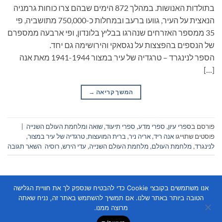
בתולדות האנושות. במהלך 872 הימים שבהם צרו כוחות גרמניה
הנאצית על העיר, גוועו ברעב ובמחלות כ-750,000 מתושביה, פי
35 ממספר האזרחים שנהרגו בבליץ בלונדון, ופי ארבעה ממספרם
של הנספים בהפצצות על נגסאקי והירושימה גם יחד.
הספר לנינגרד – טרגדיה של עיר במצור 1941-1944 מאת אנה
[…]
המשך קריאה
→
פורסם ב
ספרי עיון, ספרי מדע, ספרי תיעוד
,
שואה ומלחמת העולם השנייה
|
פוסטים שתוייגו
אנה ריד
,
אריה ניר
,
ברית המועצות
,
טרגדיה של עיר במצור
,
לנינגרד
,
מלחמת העולם
,
מלחמת העולם השנייה
,
עדי הירש
,
רוסיה
השאר תגובה
אנו משתמשים בקובצי Cookie כדי להבטיח שנספק לך את חוויית הגלישה
הטובה ביותר באתר שלנו. אם תמשיך להשתמש באתר זה, נניח שאתה
מרוצה ממנו.