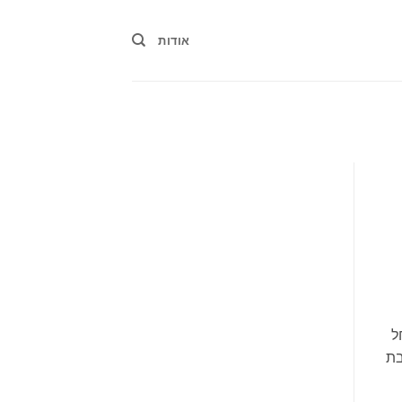
אודות
פים: רחל
בת