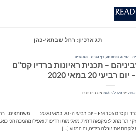
תג ארכיון:
רחל שבתאי-כהן
ת - הפינה הפתוחה
,
דף הבית - מאמרים
יניהם – תכנית ראיונות ברדיו קס"ם
POSTED ON
20/05/2020
BY
ZNO
ספרים סופרים ומה שביניהם – תכנית ראיונות ברדיו קס"ם 106 FM – יום רביעי ה- 20 במאי 2020 משתת
 יותר מהכול: מקנאה דתית, מאלימות ורדיפות ואפילו מהמכה הכי כוא
לוקחת את גורלה בידיה, זה המנוע […]