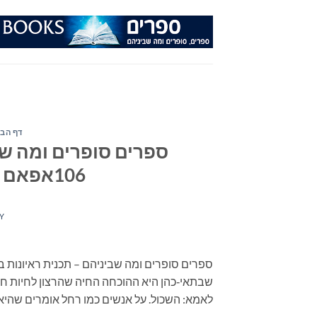
Ski
t
conten
דף הבי
ספרים סופרים ומה שב
106אפאם – יום רביעי 20 במאי 2020
Y
שבתאי‑כהן היא ההוכחה החיה שהרצון לחיות חזק
לאמא: השכול. על אנשים כמו רחל אומרים שהיא 