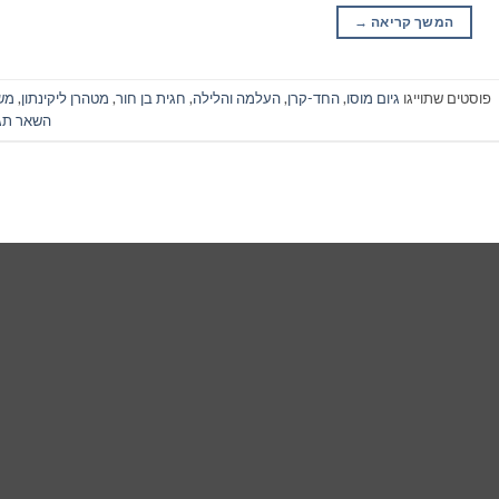
המשך קריאה
→
פוסטים שתוייגו
גיום מוסו
,
החד-קרן
,
העלמה והלילה
,
חגית בן חור
,
מטהרן ליקינתון
,
מש
השאר תג