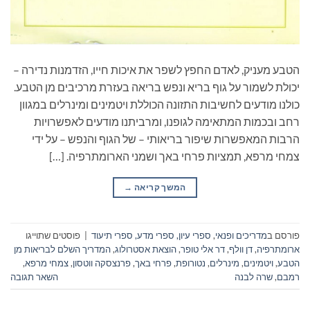
הטבע מעניק, לאדם החפץ לשפר את איכות חייו, הזדמנות נדירה –
יכולת לשמור על גוף בריא ונפש בריאה בעזרת מרכיבים מן הטבע.
כולנו מודעים לחשיבות התזונה הכוללת ויטמינים ומינרלים במגוון
רחב ובכמות המתאימה לגופנו, ומרביתנו מודעים לאפשרויות
הרבות המאפשרות שיפור בריאותי – של הגוף והנפש – על ידי
צמחי מרפא, תמציות פרחי באך ושמני הארומתרפיה. […]
המשך קריאה
→
פורסם ב
מדריכים ופנאי
,
ספרי עיון, ספרי מדע, ספרי תיעוד
|
פוסטים שתוייגו
ארומתרפיה
,
דן וולף
,
דר אלי טופר
,
הוצאת אסטרולוג
,
המדריך השלם לבריאות מן
הטבע
,
ויטמינים
,
מינרלים
,
נטורופת
,
פרחי באך
,
פרנצסקה ווטסון
,
צמחי מרפא
,
רמבם
,
שרה לבנה
השאר תגובה