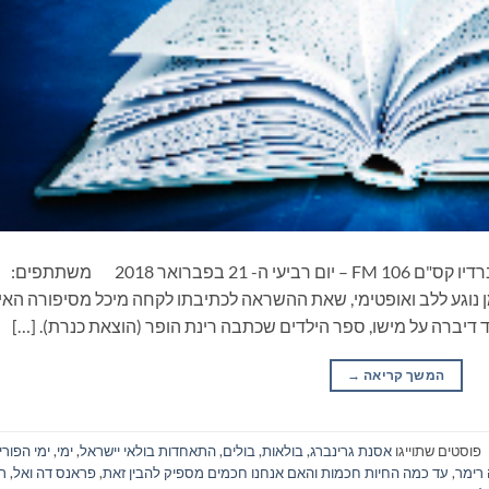
ספרים סופרים ומה שביניהם – תכנית ראיונות ברדיו קס"ם 106 FM – יום רביעי ה- 21 בפברואר 2018 משתתפים:
ן נוגע ללב ואופטימי, שאת ההשראה לכתיבתו לקחה מיכל מסיפורה האי
 דיברה על מישו, ספר הילדים שכתבה רינת הופר (הוצאת כנרת). […]
המשך קריאה
→
פוסטים שתוייגו
אסנת גרינברג
,
בולאות
,
בולים
,
התאחדות בולאי יישראל
,
ימי
,
ימי הפורי
רימר
,
עד כמה החיות חכמות והאם אנחנו חכמים מספיק להבין זאת
,
פראנס דה ואל
,
רד