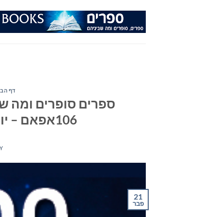
Ski
t
conten
דף הבי
ספרים סופרים ומה שב
106אפאם – יום רביעי ה- 21 בפברואר 2018
Y
21
פבר