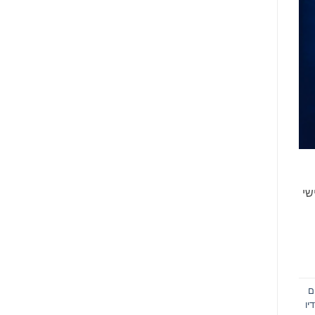
שי
ם
יו