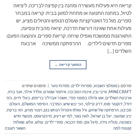
קריאה היא פעילות מעשירה ומהנה בין קפיצה לבריכה, ליציאה
לטיול, במחנה התנועה או מתחת למזגן בבית: קריאה במבחר
ספרים. מול כל האטרקציות שעולם הנופש והטיולים מציע, יש
פעילות אחת שאינה דורשת הדרכה, יציאה מהבית ונסיעה,
התארגנות ממושכת ואפילו שיחה: קריאת ספרים. וההצעה הפעם:
ספרים חדשים לילדים. ההרפתקה ממשיכה ארבעת
השלדים […]
המשך קריאה
→
פורסם ב
מומלצי השבוע
,
ספרות ילדים
,
ספרות נוער
|
פוסטים שתוייגו
MINECRAFT
,
אייבי ובין
,
איכות הסביבה
,
איתמר שטורם
,
אלדד אילני
,
אנני ברוז
,
ארבעת השלדים
,
אש גדולה בפונטי פנדי
,
אשכר אברליך בריפמן
,
בעלי חיים
,
ג'וני
דודל
,
דוקטור סוס
,
דרק קיילטי
,
הכי יבש שיש
,
המדבר
,
הסיפור המושלם
,
העולם
סביבנו
,
הרפתקה של שחקן
,
וויל גאלוז והטרול הנחש בטן
,
וינטר מורגן
,
חגי ברקת
,
יניב שמעוני
,
יעל בן ישראל
,
לאה נאור
,
למי יש רעיון
,
מיינקראפט
,
מכשף חדש
בשכונה
,
נטליה גידה
,
סיגל גפן
,
סמי הכבאי
,
ספרי ילדים
,
עולש
,
עלש
,
שאלות
קטנות למה
השאר תגובה