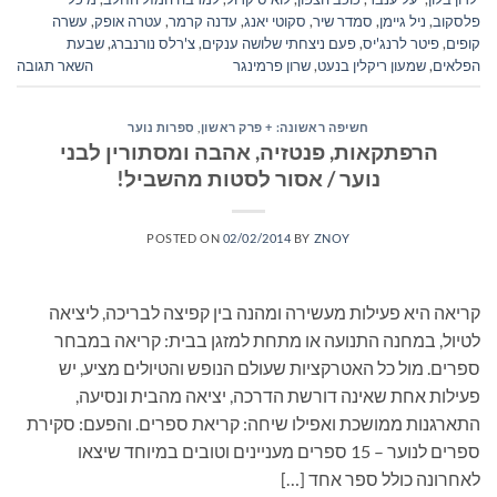
פלסקוב
,
ניל גיימן
,
סמדר שיר
,
סקוטי יאנג
,
עדנה קרמר
,
עטרה אופק
,
עשרה
קופים
,
פיטר לרנג'יס
,
פעם ניצחתי שלושה ענקים
,
צ'רלס נורנברג
,
שבעת
הפלאים
,
שמעון ריקלין בנעט
,
שרון פרמינגר
השאר תגובה
חשיפה ראשונה: + פרק ראשון
,
ספרות נוער
הרפתקאות, פנטזיה, אהבה ומסתורין לבני
נוער / אסור לסטות מהשביל!
POSTED ON
02/02/2014
BY
ZNOY
קריאה היא פעילות מעשירה ומהנה בין קפיצה לבריכה, ליציאה
לטיול, במחנה התנועה או מתחת למזגן בבית: קריאה במבחר
ספרים. מול כל האטרקציות שעולם הנופש והטיולים מציע, יש
פעילות אחת שאינה דורשת הדרכה, יציאה מהבית ונסיעה,
התארגנות ממושכת ואפילו שיחה: קריאת ספרים. והפעם: סקירת
ספרים לנוער – 15 ספרים מעניינים וטובים במיוחד שיצאו
לאחרונה כולל ספר אחד […]