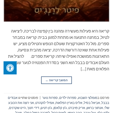
קריאה היא פעילות מעשירה ומהנה בין קפיצה לבריכה, ליציאה
לטיול, במחנה התנועה או מתחת למזגן בבית: קריאה במבחר
ספרים. מול כל האטרקציות שעולם הנופש והטיולים מציע, יש
פעילות אחת שאינה דורשת הדרכה, יציאה מהבית ונסיעה,
התארגנות ממושכת ואפילו שיחה: קריאת ספרים. להציל את
העולם אבודים בבבל הוא השני בסדרת הפנטזיה לנוער שבעת
הפלאים מאת […]
המשך קריאה
→
פורסם ב
מומלצי השבוע
,
ספרות ילדים
,
ספרות נוער
|
פוסטים שתוייגו
אבודים
בבבל
,
אביאל בסיל
,
אליס בארץ הפלאות
,
אמילי לוקהרט
,
אני רוצה את הכובע
שלי
,
אנתוני בראון
,
אריק פויברט
,
ג'ון קלאסן
,
ג'ון רטיגן
,
דידי חנוך
,
היינו שקרנים
,
ילדון בלון
,
יעל ענבר
,
כוכב הצפון
,
לואיס קרול
,
למרבה המזל החלב
,
מיכל