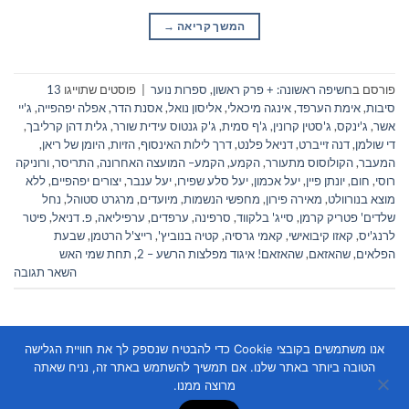
המשך קריאה
→
פורסם ב
חשיפה ראשונה: + פרק ראשון
,
ספרות נוער
|
פוסטים שתוייגו
13
סיבות
,
אימת הערפד
,
אינגה מיכאלי
,
אליסון נואל
,
אסנת הדר
,
אפלה יפהפייה
,
ג'יי
אשר
,
ג'ינקס
,
ג'סטין קרונין
,
ג'ף סמית
,
ג'ק גנטוס עידית שורר
,
גלית דהן קרליבך
,
די שולמן
,
דנה זייברט
,
דניאל פלנט
,
דרך לילות האינסוף
,
הזיות
,
היומן של ריאן
,
המעבר
,
הקולוסוס מתעורר
,
הקמע
,
הקמע– המועצה האחרונה
,
התריסר
,
ורוניקה
רוסי
,
חום
,
יונתן פיין
,
יעל אכמון
,
יעל סלע שפירו
,
יעל ענבר
,
יצורים יפהפיים
,
ללא
מוצא בנורוולט
,
מאירה פירון
,
מחפשי הנשמות
,
מיועדים
,
מרגרט סטוהל
,
נחל
שלדים' פטריק קרמן
,
סייג' בלקווד
,
סרפינה
,
ערפדים
,
ערפיליאה
,
פ. דניאל
,
פיטר
לרנג'יס
,
קאזו קיבואישי
,
קאמי גרסיה
,
קטיה בנוביץ'
,
רייצ'ל הרטמן
,
שבעת
הפלאים
,
שהאזאם
,
שהאזאם! איגוד מפלצות הרשע – 2
,
תחת שמי האש
השאר תגובה
אנו משתמשים בקובצי Cookie כדי להבטיח שנספק לך את חוויית הגלישה
הטובה ביותר באתר שלנו. אם תמשיך להשתמש באתר זה, נניח שאתה
מרוצה ממנו.