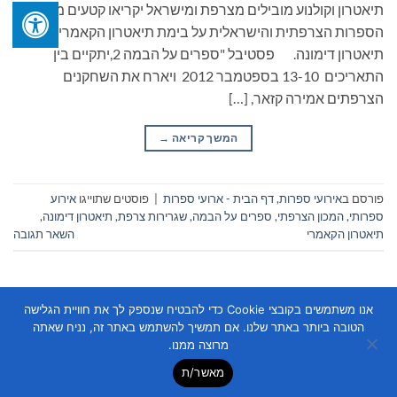
תיאטרון וקולנוע מובילים מצרפת ומישראל יקריאו קטעים ממיטב
הספרות הצרפתית והישראלית על בימת תיאטרון הקאמרי ובימת
תיאטרון דימונה. פסטיבל "ספרים על הבמה 2,יתקיים בין
התאריכים 13-10 בספטמבר 2012 ויארח את השחקנים
הצרפתים אמירה קזאר, […]
המשך קריאה
→
פורסם ב
אירועי ספרות
,
דף הבית - ארועי ספרות
|
פוסטים שתוייגו
אירוע
ספרותי
,
המכון הצרפתי
,
ספרים על הבמה
,
שגרירות צרפת
,
תיאטרון דימונה
,
תיאטרון הקאמרי
השאר תגובה
אנו משתמשים בקובצי Cookie כדי להבטיח שנספק לך את חוויית הגלישה
הטובה ביותר באתר שלנו. אם תמשיך להשתמש באתר זה, נניח שאתה
מרוצה ממנו.
מאשר/ת
Copyright 2026 ©
Flatsome Theme