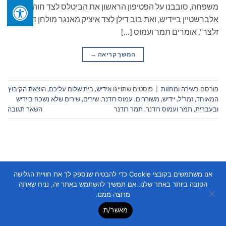
משפחה, סובבנו על הפטיפון הראשון את הביטלס לצד חוה
אלברשטיין ביידיש, ואת בוב דילן לצד איציק מאנגר מולחן דובי
זלצר", אומרים תמר ועמוס […]
המשך קריאה
→
פורסם ב
שירה ומחזות
|
פוסטים שתוייגו
אידיש
,
בית שלום עליכם
,
הוצאת הקיבוץ
המאוחד
,
זמר'ל
,
יידיש
,
משוררים
,
עמוס רודנר
,
שירים
,
שירים שלא נשכח ביידיש
ובעברית
,
תמר ועמוס רודנר
,
תמר רודנר
השאר תגובה
אנו משתמשים בקובצי Cookie כדי להבטיח שנספק לך את חוויית הגלישה
הטובה ביותר באתר שלנו. אם תמשיך להשתמש באתר זה, נניח שאתה
Copyright 2026 ©
Flatsome Theme
מרוצה ממנו.
מאשר/ת