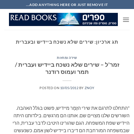
Ski
ADD ANYTHING HERE OR JUST REMOVE IT...
t
conten
תג ארכיון:
שירים שלא נשכח ביידיש ובעברית
שירה ומחזות
זמר'ל – שירים שלא נשכח ביידיש ועברית /
תמר ועמוס רודנר
POSTED ON
10/05/2012
BY
ZNOY
"התחלנו לתרגם את שירי הזֶמֶר מיידיש, פשוט בגלל האהבה.
השורשים שלנו מצויים שם. אותנו הם מרגשים. בילדותנו היתה
היידיש שפת המשפחה. הגם שהורינו היטיבו לדבר עברית, הרי
שבמשפחה המורחבת הם דיברו ביידיש לשון אִמם. כשנעשינו