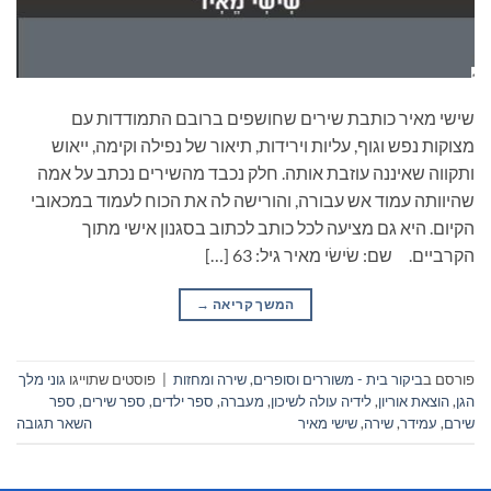
שישי מאיר כותבת שירים שחושפים ברובם התמודדות עם
מצוקות נפש וגוף, עליות וירידות, תיאור של נפילה וקימה, ייאוש
ותקווה שאיננה עוזבת אותה. חלק נכבד מהשירים נכתב על אמה
שהיוותה עמוד אש עבורה, והורישה לה את הכוח לעמוד במכאובי
הקיום. היא גם מציעה לכל כותב לכתוב בסגנון אישי מתוך
הקרביים. שם: שׂישׂי מאיר גיל: 63 […]
המשך קריאה
→
פורסם ב
ביקור בית - משוררים וסופרים
,
שירה ומחזות
|
פוסטים שתוייגו
גוני מלך
הגן
,
הוצאת אוריון
,
לידיה עולה לשיכון
,
מעברה
,
ספר ילדים
,
ספר שירים
,
ספר
שירם
,
עמידר
,
שירה
,
שישי מאיר
השאר תגובה