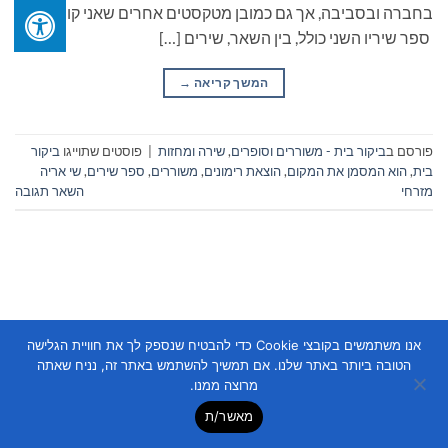
בחברה ובסביבה, אך גם כמובן מטקסטים אחרים שאני קורא".
ספר שיריו השני כולל, בין השאר, שירים […]
המשך קריאה
→
פורסם ב
ביקור בית - משוררים וסופרים
,
שירה ומחזות
|
פוסטים שתוייגו
ביקור
בית
,
הוא המסמן את המקום
,
הוצאת רימונים
,
משוררים
,
ספר שירים
,
שי אריה
מזרחי
השאר תגובה
אנו משתמשים בקובצי Cookie כדי להבטיח שנספק לך את חוויית הגלישה
Copyright 2026 ©
Flatsome Theme
הטובה ביותר באתר שלנו. אם תמשיך להשתמש באתר זה, נניח שאתה
מרוצה ממנו.
מאשר/ת