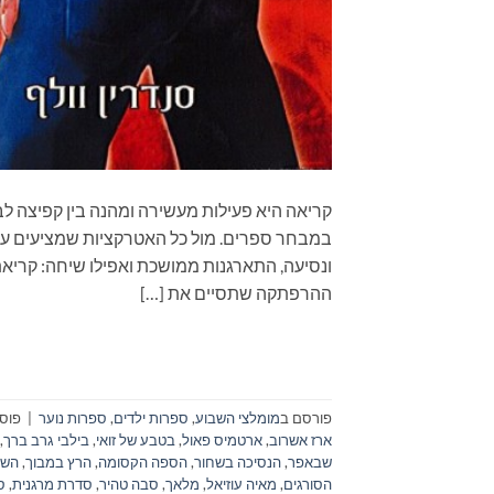
קריאה היא פעילות מעשירה ומהנה בין קפיצה לב
במבחר ספרים. מול כל האטרקציות שמציעים עול
ההרפתקה שתסיים את […]
פורסם ב
מומלצי השבוע
,
ספרות ילדים
,
ספרות נוער
|
פוסט
ארז אשרוב
,
ארטמיס פאול
,
בטבע של זואי
,
בילבי גרב ברך
,
שבאפר
,
הנסיכה בשחור
,
הספה הקסומה
,
הרץ במבוך
,
השו
הסורגים
,
מאיה עוזיאל
,
מלאך
,
סבה טהיר
,
סדרת מרגנית
,
ס