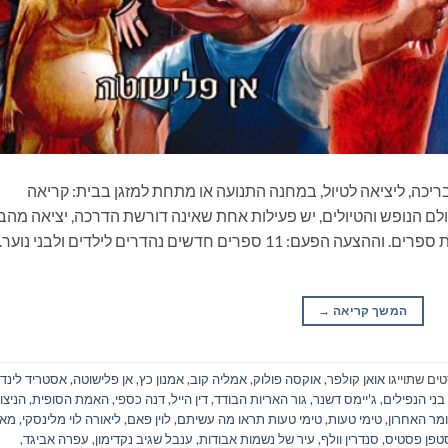
ריכה, ליציאה לטיול, במחנה התנועה או מתחת למזגן בבית: קריאה
ם הנופש והטיולים, יש פעילות אחת שאינה דורשת הדרכה, יציאה מהב
ונסיעה, התארגנות ממושכת ואפילו שיחה: קריאת ספרים. וההצעה הפעם: 11 ספרים חדשים נהדרים לילדים ולבני
המשך קריאה
→
ים שתוייגו
אואן קולפר
,
אוקסה פולוק
,
אמליה קוב
,
אמנון כץ
,
אן פלישוטה
,
אסטריד לינדג
בני הנפילים
,
ג'יימס דשנר
,
גור האריות הבודד
,
דין הייל
,
דנה כספי
,
האמת הסופית
,
הניצו
מר האחרון
,
טימי טעות
,
טימי טעות תראו מה עשיתם
,
לוין פאם
,
ליאורה לוי מלינסקי
,
מאח
טפן פסטיס
,
סנדרין וולף
,
עיר של נשמות אבודות
,
ענבל שגיב נקדימון
,
עפרה אביגד
,