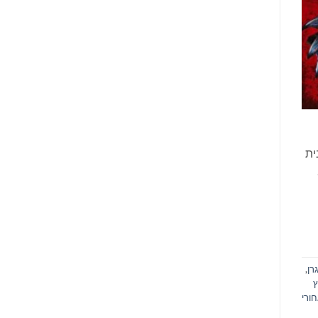
ית
 נוער.
רן
,
ץ
ורי