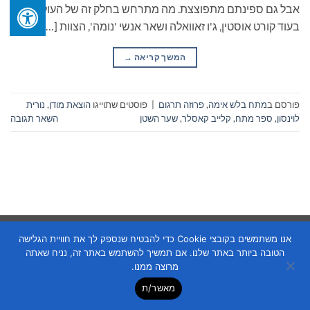
אבל גם ספינתם מתפוצצת. מה מתרחש בחלק זה של העולם?!
בעוד קורט אוסטין, ג'ו זאוואלה ושאר אנשי 'נומה', הצוות […]
המשך קריאה
→
פורסם ב
מתח בלש אימה
,
פרוזה תרגום
|
פוסטים שתוייגו
הוצאת מודן
,
נורית
לוינסון
,
ספר מתח
,
קלייב קאסלר
,
שער השטן
השאר תגובה
Copyright 2026 ©
Flatsome Theme
אנו משתמשים בקובצי Cookie כדי להבטיח שנספק לך את חוויית הגלישה
הטובה ביותר באתר שלנו. אם תמשיך להשתמש באתר זה, נניח שאתה
מרוצה ממנו.
מאשר/ת