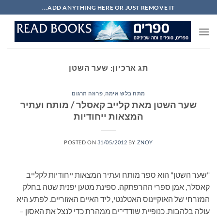
Ski
ADD ANYTHING HERE OR JUST REMOVE IT...
t
conten
תג ארכיון:
שער השטן
מתח בלש אימה
,
פרוזה תרגום
שער השטן מאת קלייב קאסלר / מותח ועתיר
המצאות ייחודיות
POSTED ON
31/05/2012
BY
ZNOY
"שער השטן" הוא ספר מותח ועתיר המצאות ייחודיות לקלייב
קאסלר, אמן ספרי ההרפתקה. ספינת מטען יפנית שטה בחלק
המזרחי של האוקיינוס האטלנטי, ליד האיים האזוריים. לפתע היא
עולה בלהבות. כנופיית שודדי־ים ממהרת כדי לנצל את האסון –