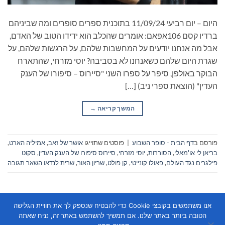
היום – יום רביעי 11/09/24 בתוכנית ספרים סופרים ומה שביניהם
ברדיו קסם 106אפאם: אומרים שהכלב הוא ידידו הטוב של האדם,
אבל מה אנחנו יודעים על המחשבות שלהם, על הרגשות שלהם, על
שגרת היום שלהם כשאנחנו לא בסביבה? יוסי מזרחי, שהתארח
הבוקר באולפן, סיפר על ספרו השני "סיירוס – סיפורו של הענק
העדין" (הוצאת ספרי ניב) […]
המשך קריאה
→
פורסם ב
דף הבית - סופר השבוע
|
פוסטים שתוייגו
אושר של זאב
,
אמיליה הארט
,
בריאן לי או'מאלי
,
הסוררות
,
יוסי מזרחי
,
סיירוס סיפורו של הענק העדין
,
סקוט
פילגרים נגד העולם
,
פאולו קונייטי
,
קן פולט
,
שריון האור
,
שרית לנדאו
השאר תגובה
אנו משתמשים בקובצי Cookie כדי להבטיח שנספק לך את חוויית הגלישה
הטובה ביותר באתר שלנו. אם תמשיך להשתמש באתר זה, נניח שאתה