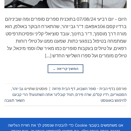
היום – יום רביעי 07/08/24 בתוכנית ספרים סופרים ומה שביניהם
ברדיו קסם 106אפאם: ד"ר גבי זהר, שהתארח הבוקר באולפן, הוא
מורה דרך מוסמך, ד"ר בחינוך, עובד סוציאלי קליני ופסיכותרפיסט
שמתמחה בטיפול בנפגעי כתות. שמענו ממנו על טיולי רוחות
רפאים, על טיולים בעקבות סופרים כמו מאיר שלו וסמי מיכאל, על
טיולים מזמרים ועל ספרו השלישי החדש […]
המשך קריאה
→
פורסם ב
דף הבית - סופר השבוע
,
דף הבית פרוזה
|
פוסטים שתוייגו
גבי זהר
,
הסנטוריום
,
רדיו קס"ם
,
שרה פירס
,
תגיד קובלינר אתה השתגעת? הרי קבענו
להיפגש באוגוסט
השאר תגובה
אנו משתמשים בקובצי Cookie כדי להבטיח שנספק לך את חוויית הגלישה
הטובה ביותר באתר שלנו. אם תמשיך להשתמש באתר זה, נניח שאתה