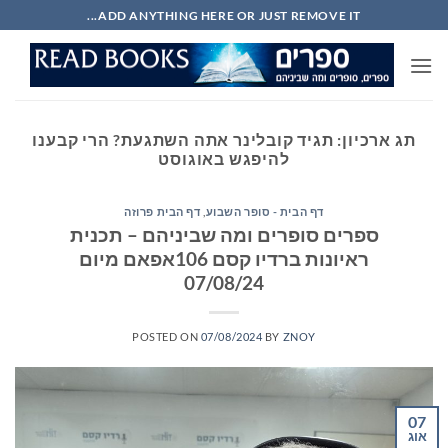
Ski
ADD ANYTHING HERE OR JUST REMOVE IT...
t
conten
תג ארכיון:
תגיד קובלינר אתה השתגעת? הרי קבענו
להיפגש באוגוסט
דף הבית - סופר השבוע
,
דף הבית פרוזה
ספרים סופרים ומה שביניהם – תכנית
ראיונות ברדיו קסם 106אפאם מיום
07/08/24
POSTED ON
07/08/2024
BY
ZNOY
07
אוג