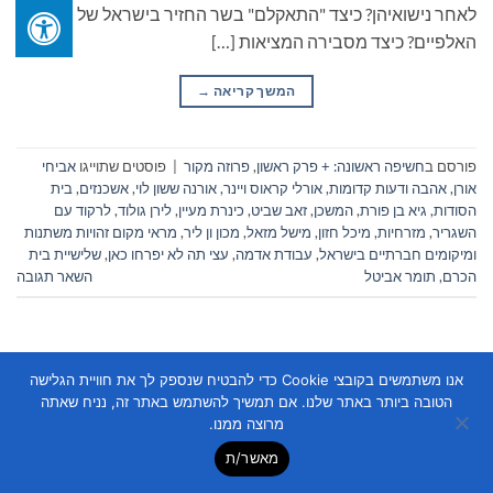
לאחר נישואיהן? כיצד "התאקלם" בשר החזיר בישראל של שנות
האלפיים? כיצד מסבירה המציאות […]
המשך קריאה
→
פורסם ב
חשיפה ראשונה: + פרק ראשון
,
פרוזה מקור
|
פוסטים שתוייגו
אביחי
אורן
,
אהבה ודעות קדומות
,
אורלי קראוס ויינר
,
אורנה ששון לוי
,
אשכנזים
,
בית
הסודות
,
גיא בן פורת
,
המשכן
,
זאב שביט
,
כינרת מעיין
,
לירן גולוד
,
לרקוד עם
השגריר
,
מזרחיות
,
מיכל חזון
,
מישל מזאל
,
מכון ון ליר
,
מראי מקום זהויות משתנות
ומיקומים חברתיים בישראל
,
עבודת אדמה
,
עצי תה לא יפרחו כאן
,
שלישיית בית
הכרם
,
תומר אביטל
השאר תגובה
אנו משתמשים בקובצי Cookie כדי להבטיח שנספק לך את חוויית הגלישה
הטובה ביותר באתר שלנו. אם תמשיך להשתמש באתר זה, נניח שאתה
מרוצה ממנו.
Copyright 2026 ©
Flatsome Theme
מאשר/ת