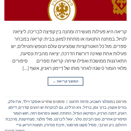
קריאה היא פעילות מעשירה ומהנה בין קפיצה לבריכה, ליציאה
לטיול, במחנה התנועה או מתחת למזגן בבית: קריאה במבחר
ספרים. מול כל האטרקציות שמציעים עולם הנופש והטיולים, יש
פעילות אחת שאינה דורשת הדרכה, יציאה מהבית ונסיעה,
התארגנות ממושכת ואפילו שיחה: קריאת ספרים. סיפורים
מלאי הומור 0 שנה לאחר מותו של דֵיימוֹן ראניוֹן, אשף […]
המשך קריאה
→
פורסם ב
מומלצי השבוע
,
פרוזה תרגום
|
פוסטים שתוייגו
אוסקר ויילד
,
ארז וולק
,
בוריס אקונין
,
ברוך גפן
,
ברזיל
,
גיא הרלינג
,
גם לבוקרות יש רגעים קודרים
,
דיימון
ראניון
,
דפנה הורניק
,
הסרטאו הגדול
,
התותח
,
זואאו גימראס רוזה
,
חוש הומור
וסיפורים אחרים
,
טום רובינס
,
טלני
,
יגאל ליברנט
,
מולי מלצר
,
מצחיקונת
,
מרכבת
היהלום
,
ניק הורנבי
,
ססיל סקוט פורסטר
,
תיבת פנדורין
,
תמונת דוריאן גריי
השאר תגובה