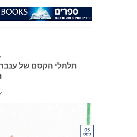
Ski
t
conten
ד
תלתלי הקסם של ענבר מ
ה
Y
05
ספט