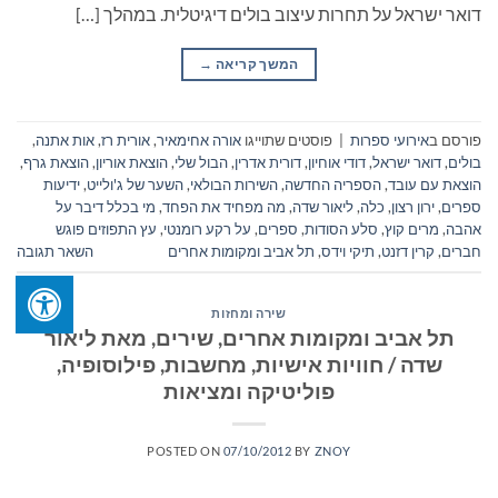
דואר ישראל על תחרות עיצוב בולים דיגיטלית. במהלך […]
המשך קריאה
→
פורסם ב
אירועי ספרות
|
פוסטים שתוייגו
אורה אחימאיר
,
אורית רז
,
אות אתנה
,
בולים
,
דואר ישראל
,
דודי אוחיון
,
דורית אדרין
,
הבול שלי
,
הוצאת אוריון
,
הוצאת גרף
,
הוצאת עם עובד
,
הספריה החדשה
,
השירות הבולאי
,
השער של ג'ולייט
,
ידיעות
ספרים
,
ירון רצון
,
כלה
,
ליאור שדה
,
מה מפחיד את הפחד
,
מי בכלל דיבר על
אהבה
,
מרים קוץ
,
סלע הסודות
,
ספרים
,
על רקע רומנטי
,
עץ התפוזים פוגש
חברים
,
קרין דזנט
,
תיקי וידס
,
תל אביב ומקומות אחרים
השאר תגובה
שירה ומחזות
תל אביב ומקומות אחרים, שירים, מאת ליאור
שדה / חוויות אישיות, מחשבות, פילוסופיה,
פוליטיקה ומציאות
POSTED ON
07/10/2012
BY
ZNOY