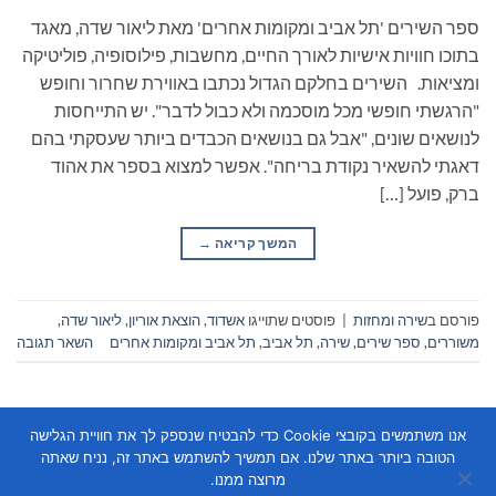
ספר השירים 'תל אביב ומקומות אחרים' מאת ליאור שדה, מאגד
בתוכו חוויות אישיות לאורך החיים, מחשבות, פילוסופיה, פוליטיקה
ומציאות. השירים בחלקם הגדול נכתבו באווירת שחרור וחופש
"הרגשתי חופשי מכל מוסכמה ולא כבול לדבר". יש התייחסות
לנושאים שונים, "אבל גם בנושאים הכבדים ביותר שעסקתי בהם
דאגתי להשאיר נקודת בריחה". אפשר למצוא בספר את אהוד
ברק, פועל […]
המשך קריאה
→
פורסם ב
שירה ומחזות
|
פוסטים שתוייגו
אשדוד
,
הוצאת אוריון
,
ליאור שדה
,
משוררים
,
ספר שירים
,
שירה
,
תל אביב
,
תל אביב ומקומות אחרים
השאר תגובה
אנו משתמשים בקובצי Cookie כדי להבטיח שנספק לך את חוויית הגלישה
הטובה ביותר באתר שלנו. אם תמשיך להשתמש באתר זה, נניח שאתה
מרוצה ממנו.