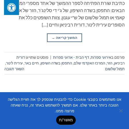
כתיבת שורת הפתיחה לספר ההמשך של אחד מספרי המופת
הבאים: התפסן בשדה השיפון, של ג'י די סלינג'ר, הזר של אלבר
קאמי או תמול שלשום של ש"י עגנון. צוות השופטים כלל את
הסופרים עירית לינור, דורית רביניאן וחיים […]
המשך קריאה
→
פורסם ב
אירועי ספרות
,
דף הבית - ארועי ספרות
|
פוסטים שתוייגו
דורית
רביניאן
,
הזר
,
המרכז האקדמי שלם
,
התפסן בשדה השיפון
,
חיים באר
,
עירית לינור
,
תמול שלשום
השאר תגובה
אנו משתמשים בקובצי Cookie כדי להבטיח שנספק לך את חוויית הגלישה
הטובה ביותר באתר שלנו. אם תמשיך להשתמש באתר זה, נניח שאתה
מרוצה ממנו.
Copyright 2026 ©
Flatsome Theme
מאשר/ת