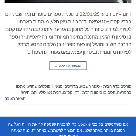
היום – יום רביעי 22/01/25 בתוכנית ספרים סופרים ומה שביניהם
ברדיו קסם 106אפאם: ד"ר רונית ניצן סלע, מומחית באבחון
לקויות למידה, סיפרה על מתכון בהפרעה אותו כתבה יחד עם קסם
בן סימון תורג'מן, מחנכת בחינוך המיוחד ומורה לאפייה. זהו ספר
הדרכה חשוב ומועיל (הוצאת ספרי ניב) הלוקח למסע מרתק
לפיתוח מיומנויות וביטחון עצמי, באמצעותו תחשפו […]
המשך קריאה
→
פורסם ב
דף הבית - סופר השבוע
,
מדריכים ופנאי
|
פוסטים שתוייגו
מתכון
בהפרעה
,
קסם בן סימון תורג'מן
,
רדיו קס"ם
,
רונית ניצן סלע
,
תמי הירש
השאר תגובה
אנו משתמשים בקובצי Cookie כדי להבטיח שנספק לך את חוויית הגלישה
הטובה ביותר באתר שלנו. אם תמשיך להשתמש באתר זה, נניח שאתה