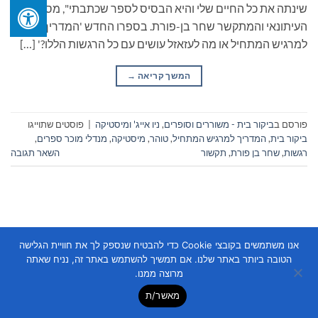
שינתה את כל החיים שלי והיא הבסיס לספר שכתבתי", מספר
העיתונאי והמתקשר שחר בן-פורת. בספרו החדש 'המדריך
למרגיש המתחיל או מה לעזאזל עושים עם כל הרגשות הללו?' […]
המשך קריאה
→
פורסם ב
ביקור בית - משוררים וסופרים
,
ניו אייג' ומיסטיקה
|
פוסטים שתוייגו
ביקור בית
,
המדריך למרגיש המתחיל
,
טוהר
,
מיסטיקה
,
מנדלי מוכר ספרים
,
רגשות
,
שחר בן פורת
,
תקשור
השאר תגובה
אנו משתמשים בקובצי Cookie כדי להבטיח שנספק לך את חוויית הגלישה
הטובה ביותר באתר שלנו. אם תמשיך להשתמש באתר זה, נניח שאתה
Copyright 2026 ©
Flatsome Theme
מרוצה ממנו.
מאשר/ת