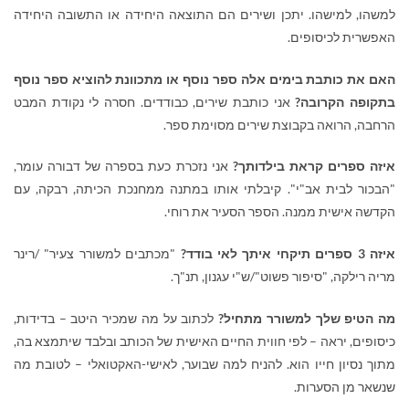
למשהו, למישהו. יתכן ושירים הם התוצאה היחידה או התשובה היחידה
האפשרית לכיסופים.
האם את כותבת בימים אלה ספר נוסף או מתכוונת להוציא ספר נוסף
בתקופה הקרובה?
אני כותבת שירים, כבודדים. חסרה לי נקודת המבט
הרחבה, הרואה בקבוצת שירים מסוימת ספר.
איזה ספרים קראת בילדותך?
אני נזכרת כעת בספרה של דבורה עומר,
"הבכור לבית אב"י". קיבלתי אותו במתנה ממחנכת הכיתה, רבקה, עם
הקדשה אישית ממנה. הספר הסעיר את רוחי.
איזה 3 ספרים תיקחי איתך לאי בודד?
"מכתבים למשורר צעיר" /רינר
מריה רילקה, "סיפור פשוט"/ש"י עגנון, תנ"ך.
מה הטיפ שלך למשורר מתחיל?
לכתוב על מה שמכיר היטב – בדידות,
כיסופים, יראה – לפי חווית החיים האישית של הכותב ובלבד שיתמצא בה,
מתוך נסיון חייו הוא. להניח למה שבוער, לאישי-האקטואלי – לטובת מה
שנשאר מן הסערות.