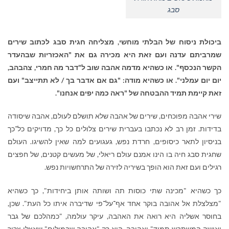
סבג
ביכולת ניסוח של הבלתי מוחשי, מצליחה חגית סבג לכתוב שירים
שמרביתם עדנה ועם זאת היא מכירה גם את "האכזריות שבהעדר
הקשר הנכסף". או כשהיא מדמה אהבה שוב ל"דבר מה חמרי, צהבהב,
יום יום עמלני". או כשהיא מודה: "גם אם אדבר בך / לא תתייצב" ועם
זאת קיימת תמיד ההבטחה של "ראה כמה יפים אנחנו".
שירי אהבה מפוכחים, שירים של אהבה שלא תושלם לעולם, אהבה שיסודה
בדידות. זמן רב לא נכתבו בעברית שירים צלולים כל כך, מדויקים כל־כך
בניסיון לתאר כיסופים, חרדת נפש, געגועים למה שאין להשיגו. העולם
שחגית סבג חיה בו הינו אמנם עולם ריאלי, של מעשים קטנים, של חפצים
רגילים ועם זאת הוא הופך בשיריה לזירה של התרחשויות נפש.
כך כשהיא "מכינה שתי כוסות תה ושותה אותן ביחידות", כך כשהיא
"מצלצלת אל אהובה בוקר אחד אף־על־פי שדיברה איתו כל העת". שכן,
בחוסר אשליה היא רואה את האהבה, עיקר עולמה, "כמהלכם של גבר
ואישה המשתבש תמיד" ואהובהּ, הוא רק "אהובה שבמילים" שאצלו צריך