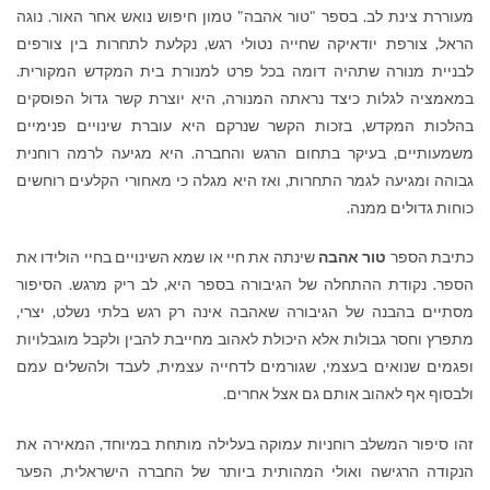
מעוררת צינת לב. בספר "טור אהבה" טמון חיפוש נואש אחר האור. נוגה
הראל, צורפת יודאיקה שחייה נטולי רגש, נקלעת לתחרות בין צורפים
לבניית מנורה שתהיה דומה בכל פרט למנורת בית המקדש המקורית.
במאמציה לגלות כיצד נראתה המנורה, היא יוצרת קשר גדול הפוסקים
בהלכות המקדש, בזכות הקשר שנרקם היא עוברת שינויים פנימיים
משמעותיים, בעיקר בתחום הרגש והחברה. היא מגיעה לרמה רוחנית
גבוהה ומגיעה לגמר התחרות, ואז היא מגלה כי מאחורי הקלעים רוחשים
כוחות גדולים ממנה.
כתיבת הספר
טור אהבה
שינתה את חיי או שמא השינויים בחיי הולידו את
הספר. נקודת ההתחלה של הגיבורה בספר היא, לב ריק מרגש. הסיפור
מסתיים בהבנה של הגיבורה שאהבה אינה רק רגש בלתי נשלט, יצרי,
מתפרץ וחסר גבולות אלא היכולת לאהוב מחייבת להבין ולקבל מוגבלויות
ופגמים שנואים בעצמי, שגורמים לדחייה עצמית, לעבד ולהשלים עמם
ולבסוף אף לאהוב אותם גם אצל אחרים.
זהו סיפור המשלב רוחניות עמוקה בעלילה מותחת במיוחד, המאירה את
הנקודה הרגישה ואולי המהותית ביותר של החברה הישראלית, הפער