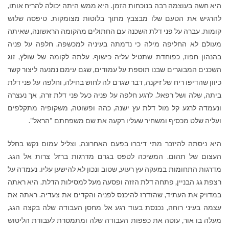
היא חשה בעוצמה רבה בנוכחות הזמן. היא ממש היתה יכולה להריח אותו,
להרגיש את הטעם שלו מבצבץ מתוך בלוטות מצומקות. טיפסה שלוש
קומות. עברה על פני דלת השכנה עם החתולים מהקומה הראשונה, שאיתה
מעולם לא החליפה מילה כי נדמתה בעיניה למכשפה. חלפה על פניה
בהנהון חפוז, כפוחדת שתטיל עליה כישוף. עלתה לקומה של שולץ, זוג
השכנים המבוגרים שבנו תוספת על עמודים, שגם עימם נמנעה ליצור קשר
כיוון שהדיפו ריח של זיקנה, דבר שגרם לה לחוש בחילה, וחלפה על פני דלת
ביתה, שלה ושל רפאל. לרגע חלפה על פניה כעל פני דלת זרה, אך נעצרה
ונעמדה לרגע קל מול דלת עץ ישנה, כהה ופשוטה, משקופיה מתקלפים
ועליה שלט מכסיף ומשחיר שעליו רקעה את שם משפחתם "הראל".
היא ניסתה להיזכר מתי דיברו בפעם האחרונה, וצליל עמום נקש בחלל
העצום של תהום. המשיכה לטפס בגרם מדרגות ברזל צרות אל הגג.
מדרגות התחומות במעקה עץ רעוע, שטוב ונכון לא להישען עליו. נעמדה על
רצפת גג הבניין, פתחה דלת הזזה ופסעה מעל למסילות הדלת. היא ראתה
במדויק את העתיד, שהזדרז להיכנס לפניה והקדים את צעדיה. ראתה את
עצמה בעיני רוחה, נכנסת בעוד רגע אל מחסן העבודה שלה בקצה הגג,
מעלה בו אור, עוטה את כפפות העבודה שלה ומתמסרת לעבודת הליטוש