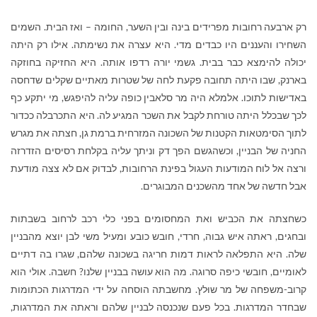
רק ארבעה רחובות מפרידים בינה ובין השער, החומה – ואז הבית. השמים
השחירו והעננים היו כבדים מדי. היא עצרה את נשימתה. אילו רק היתה
יכולה להימצא כבר בבית. גשמי יורה רדפו אותה. היא החזיקה בחוזקה
בארנק, שבו היתה תחובה פקעת לחה של שטרות מאתיים שקלים שדחסה
באדישות לתוכו. אלמלא היה מר סלאבין כופה עליה להיפגש, מי יתקע כף
לכך שבכלל היתה טורחת לקבל את השכר המגיע לה. היא התכרבלה ככדור
לתוך הסימטאות הקטנות של השכונה המזרחית ברמת גן, חצתה את מגרש
החניה של הבניין, וכשהגשם הפך דק וניתך עליה בקלחת רסיסים הזדרזה
ורצה אל לוח המודעות העגול בפינת הרחובות, לבדוק אם לא צצה מודעת
אבל חדשה של אחד מהשכנים המבוגרים.
כשחצתה את הכביש ואת המחסומים בפני כלי רכב לרחוב בשבתות
ובחגים, ראתה איש גבוה, חרדי, חובש כובע ומעיל משי לבן יוצא מהבניין
שלה. היא התפלאה לראות דמות חריגה בשכונה שלהם, שגרו בה דתיים
לאומיים, חובשי כיפה סרוגה. מה הוא עושה בבניין שלנו? חשבה. אולי הוא
קרוב-משפחה של מר שוּלץ. מחשבתה הוסחה על ידי המדרגות הכתומות
שבחדר המדרגות. בכל פעם שנכנסה לבניין שלהם וראתה את המדרגות,