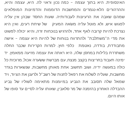
האינסופית. היא בתוך עצמה – כמה נכון וראוי לה. היא, עצמה והיא,
וההרהורים הלא-נגמרים והמחשבות הדוממות והדמיונות המופלאים
שמהם שאבה את הרעיונות לעבודותיה. שעות החסד שבהן אין עליה
לפגוש איש, ולא מוטל עליה משׂאהּ המעיק של שיחת רעים, ואין היא
נצרכת להיות קרובה לאף אחד, ולהרגיש בנוכחות זרה, והיא יכולה לפשוט
את מדי ה"משתלבת" ולהתרווח בנוחות של להיות היא עצמה – אישה
מתבודדת, בודדה, נאטמת כלפי חוץ. למרות הקרירות שכבר החלה
משתררת בלילות במחסן שלה, היא ראתה את עצמה מזיעה ממאמץ. יד
ימינה תעבוד בחריצות בקצב מנצח, עם מברשת ששׂערהּ אכול, מרוכזת כל
כולה במעשה ידיה. ושוב תחשוב אחת מאותן מחשבות, שנשארות בגדר
מחשבות, שעליה לשלוח את רפאל לחנות של רשב"ל ולרענן את הציוד, ויד
שמאל שלה תסובב את הגביע במיומנות מתאימה לשוליו של גְביע
ההבדלה האחרון בהזמנה של מר סלאבין, שאותו עליה לסיים עד סופו של
אותו היום.