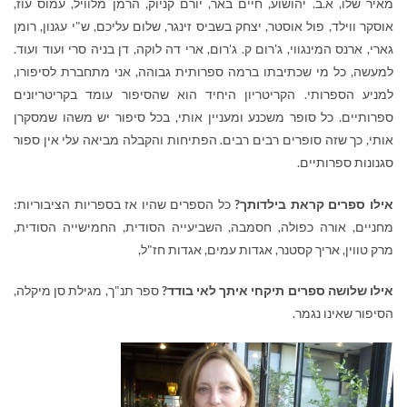
מאיר שלו, א.ב. יהושוע, חיים באר, יורם קניוק, הרמן מלוויל, עמוס עוז,
אוסקר ווילד, פול אוסטר, יצחק בשביס זינגר, שלום עליכם, ש"י עגנון, רומן
גארי, ארנס המינגווי, ג'רום ק. ג'רום, ארי דה לוקה, דן בניה סרי ועוד ועוד.
למעשה, כל מי שכתיבתו ברמה ספרותית גבוהה, אני מתחברת לסיפורו,
למניע הספרותי. הקריטריון היחיד הוא שהסיפור עומד בקריטריונים
ספרותיים. כל סופר משכנע ומעניין אותי, בכל סיפור יש משהו שמסקרן
אותי, כך שזה סופרים רבים רבים. הפתיחות והקבלה מביאה עלי אין ספור
סגנונות ספרותיים.
אילו ספרים קראת בילדותך?
כל הספרים שהיו אז בספריות הציבוריות:
מחניים, אורה כפולה, חסמבה, השביעייה הסודית, החמישייה הסודית,
מרק טווין, אריך קסטנר, אגדות עמים, אגדות חז"ל,
אילו שלושה ספרים תיקחי איתך לאי בודד?
ספר תנ"ך, מגילת סן מיקלה,
הסיפור שאינו נגמר.