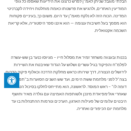
הבלתי מוגבל שניתן לאמ"ן לפרש כרצונו את הידיעות שאספו כל גופי
המודיעין האחרים, ולהגיש את פרשנותו כאמת מוחלטת ויחידה לקברניטי
המדינה. הכוח הזה לא נלקח מאמ"ן עד היום. משום כך, בעיניים פקוחות
הוא מסמך בעל חשיבות עצומה — הוא איננו ספר היסטוריה, אלא קריאת
השכמה אקטואלית.
בכנות ובענווה משחזר זמיר את מסלול חייו – מגיוסו כנער בן שש-עשרה
לפלמ"ח והפיקוד בגיל עשרים ושלוש על הגדוד שאיבטח את השיירות
לירושלים הנצורה, דרך שירותו כראש מחלקת הדרכה וכאלוף פיקוד הדרום
בצה"ל לפני מלחמת ששת הימים, ועד שש השנים הסוערות ב"תפקיד שאין
דומה לו" – ראש המוסד. לראשונה, הוא מתייחס לחלקו בסיכול הטרור
שאחרי אולימפיאדת מינכן ולשותפות האמיצה עם גולדה מאיר וחושף
היבטים עלומים של פעילות הארגון, הערכים ונורמות ההתנהלות בו עד
מלחמת יום הכיפורים ואחריה.