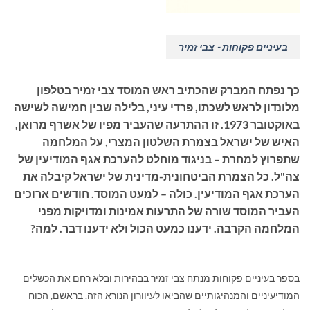
בעיניים פקוחות - צבי זמיר
כך נפתח המברק שהכתיב ראש המוסד צבי זמיר בטלפון
מלונדון לראש לשכתו, פרדי עיני, בלילה שבין חמישה לשישה
באוקטובר 1973. זו ההתרעה שהעביר מפיו של אשרף מרואן,
האיש של ישראל בצמרת השלטון המצרי, על המלחמה
שתפרוץ למחרת – בניגוד מוחלט להערכת אגף המודיעין של
צה"ל. כל הצמרת הביטחונית-מדינית של ישראל קיבלה את
הערכת אגף המודיעין. כולה – למעט המוסד. חודשים ארוכים
העביר המוסד שורה של התרעות אמינות ומדויקות מפני
המלחמה הקרבה. ידענו כמעט הכול ולא ידענו דבר. למה?
בספר בעיניים פקוחות מנתח צבי זמיר בבהירות ובלא רחם את הכשלים
המודיעיניים והמנהיגותיים שהביאו לעיוורון הנורא הזה. בראשם, הכוח