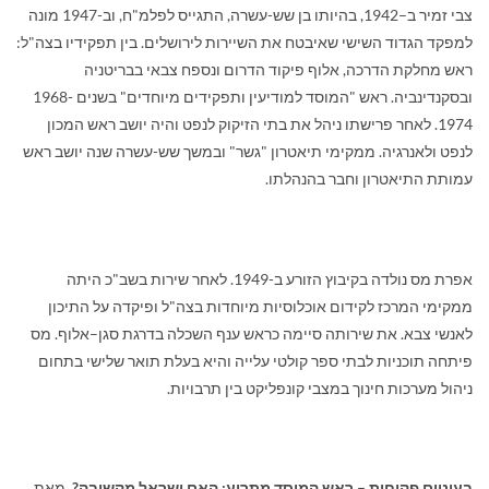
צבי זמיר ב
–
1942, בהיותו בן שש-עשרה, התגייס לפלמ"ח, וב-1947 מונה
למפקד הגדוד השישי שאיבטח את השיירות לירושלים. בין תפקידיו בצה"ל:
ראש מחלקת הדרכה, אלוף פיקוד הדרום ונספח צבאי בבריטניה
ובסקנדינביה. ראש "המוסד למודיעין ותפקידים מיוחדים" בשנים 1968-
1974. לאחר פרישתו ניהל את בתי הזיקוק לנפט והיה יושב ראש המכון
לנפט ולאנרגיה. ממקימי תיאטרון "גשר" ובמשך שש-עשרה שנה יושב ראש
עמותת התיאטרון וחבר בהנהלתו.
אפרת מס נולדה בקיבוץ הזורע ב-1949. לאחר שירות בשב"כ היתה
ממקימי המרכז לקידום אוכלוסיות מיוחדות בצה"ל ופיקדה על התיכון
לאנשי צבא. את שירותה סיימה כראש ענף השכלה בדרגת סגן
–
אלוף. מס
פיתחה תוכניות לבתי ספר קולטי עלייה והיא בעלת תואר שלישי בתחום
ניהול מערכות חינוך במצבי קונפליקט בין תרבויות.
בעיניים פקוחות – ראש המוסד מתריע: האם ישראל מקשיבה?
מאת