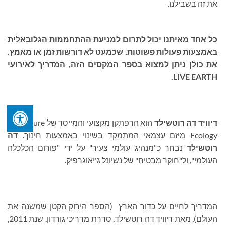
את זה בשבילנו.
כל אחד מאיתנו יכול לתרום למניעת ההתחממות הגלובאלית
באמצעות פעולות פשוטות, שכמעט לא דורשות זמן או מאמץ.
את כולן ניתן למצוא בספר המקסים הזה, המדריך לאירועי
.
LIVE EARTH
דיוויד דה רוטשילד
הוא הרפתקן מקצועי והמייסד של
Adventure
Ecology
מיזם עצמאי המתמקד בשינוי באמצעות חינוך.
דה
רוטשילד
נבחר כ"מנהיג עולמי צעיר" על ידי "פורום הכלכלה
העולמי", ול"חוקר מבטיח" של נשיונל ג'יאוגרפיק.
המדריך לחיים על כדור הארץ (הספר הירוק הקטן שמשנה את
העולם), מאת דיוויד דה רוטשילד, סדרת מדריכי גורדון, שנת 2011,