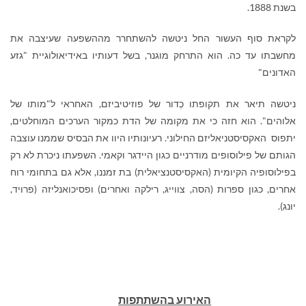
בשנת 1888
.
לקראת סוף העשור החל ניטשה להשתחרר מההשפעה שעיצבה את
מחשבתו עד כה. הוא התרחק מוגנר, בשל דעותיו באידיאולוגיית "גזע
האדונים"
ניטשה תיאר את תקופתו כְדור של פוזיטיביזם, האחראי ל"מותו של
אלוהים". הוא חזה כי את מקומה של הדת כמקור הערכים המוחלטים,
יתפוס האקסיסטניאליזם החילוני. רעיונותיו היוו את הבסיס שממנו עוצבה
הגותם של פילוסופים מודרניים כגון היידגר וקאמי
.
השפעתו ניכרת לא רק
בפילוסופיה הקיומית (האקסיסטנציאלית) בת זמננו, אלא גם בתחומי רוח
אחרים, כגון ספרות (הסה, צווייג, רילקה ואחרים) ופסיכואנליזה (פרויד,
יונג).
האירוע בהשתתפות