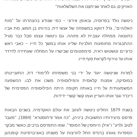
האזיקים, גם לאחר שניתצנו את השלשלאות"
ניטשה נולד בפרוסיה, ובאופן אירוני – כמי שנודע בהצהרתו על "מות
האלוהים", גדל דווקא במשפחה של אנשי דת. בהיותו בן חמש, מת אביו
כתוצאה ממחלה עצבית לא מזוהה. גם ניטשה עצמו סבל כבר מגיל
ההתבגרות מתופעות חולניות שליוו אותו במשך כל חייו – כאבי ראש
כרוניים וטשטוש ראיה, סימפטומים שבישרו על המחלה שעתידה לדרדר
אותו עד טירוף לקראת סוף חייו
.
למרות שניטשה יועד על ידי בני משפחתו ללימודי דת, התעניינותו
במוסיקה, אמנות קלאסית והפילוסופיה משכו את לבו. ההשפעה
המשמעותית על חייו באותה תקופה היתה הפילוסופיה הפסימית של
ריכרד וגנר אותו העריץ ועמו קשר קשרי ידידות
.
בשנת 1879 החליט ניטשה לעזוב את עולם האקדמיה. בשנים הבאות
פרסם מיצירותיו החשובות, ביניהן, "כה אמר זרתוסטרא" (1884), "מעבר
לטוב ולרע" ו"אילן היוחסין של המוסר". שמו התפרסם ברבים, כאשר מבקר
הספרות גאורג ברנדס החל להרצות על משנתו באוניברסיטת קופנהגן