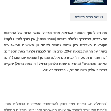
ניטשה בבית ביאליק
את הפילוסוף והסופר הגרמני, אחד מגדולי אנשי הרוח של התרבות
המערבית, פרידריך וילהלם ניטשה (1844-1900), אין צורך להציג לקהל
הקוראים בעברית כיון שהוא נחשב לאחד מן האישים המשפיעים
ביותר על ההגות במאה ה-20.
ערב מיוחד לכבודו ו
לרגל צאת הספרים:
(בתרגום אילנה המרמן | הוצאת עם עובד) "
"
כה אמר זרתוסטרה"
הנה
(בתרגום יפתח הלרמן-כרמל | הוצאת כרמל) יתקיים
האיש: מכתבים"
בבית ביאליק ביום חמישי, 2 בפברואר 2012.
"בתחילה
חש האדם צורך דוחק להשתחרר מהאזיקים הכובלים אותו,
ולבסוף הוא צריך לשחרר את עצמו מהשחרור הזה! כולנו סובלים ממחלת