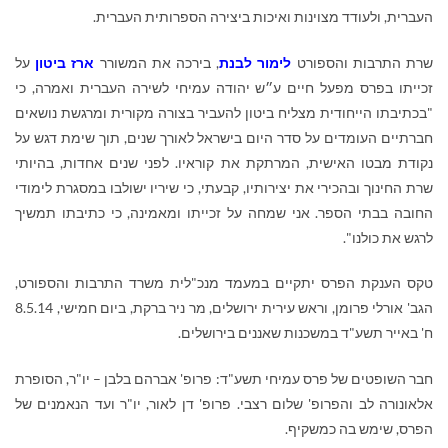
העברית, ולעודד מצוינות ואיכות ביצירה הספרותית העברית.
שרת התרבות והספורט
לימור לבנת
, בירכה את המשורר
ארז ביטון
על
זכייתו בפרס מפעל חיים ע״ש יהודה עמיחי לשירה העברית ואמרה, כי
"בכתיבתו הייחודית מצליח ביטון להעביר בצורה מקורית ומרגשת נושאים
חברתיים העומדים על סדר היום בישראל לאורך שנים, תוך שימת דגש על
נקודת מבטו האישית, המרתקת את קוראיו
.
לפני שנים אחדות, בהיותי
שרת החינוך ובהכירי את יצירותיו, קבעתי, כי שיריו ישולבו במסגרת לימודי
החובה בבתי הספר
.
אני שמחה על זכייתו ומאמינה, כי כתיבתו תמשיך
לרגש את כולנו".
טקס הענקת הפרס יתקיים במעמד מנכ"לית משרד התרבות והספורט,
הגב' אורלי פרומן, וראש עירית ירושלים, מר ניר ברקת, ביום חמישי, 8.5.14
ח' באייר תשע"ד במשכנות שאננים בירושלים.
חבר השופטים של פרס עמיחי תשע"ד: פרופ' אברהם בלבן – יו"ר, הסופרת
אלאונורה לב והפרופ' שלום רצבי. פרופ' דן לאור, יו"ר ועד הנאמנים של
הפרס, שימש בה כמשקיף.