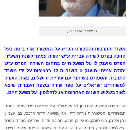
המשורר ארז ביטון
משרד התרבות והספורט הכריז על המשורר ארז ביטון כעל
הזוכה בפרס לשירה עברית ע"ש יהודה עמיחי לשנת תשע"ד.
הפרס מוענק לו על מפעל חיים בתחום השירה. הפרס ע"ש
יהודה עמיחי מוענק זו השנה ה-13 ברציפות על ידי משרד
התרבות והספורט בשיתוף עם עיריית ירושלים, כאות הוקרה
למשוררים ישראלים על ספר שירה בשפה העברית שיצא
לאור בשלוש השנים האחרונות או, לחילופין, על מפעל חיים.
שווי הפרס המוענק הינו בסך 60 אלף ש"ח. עם הזוכים בפרס עמיחי נמנים
המשוררים והמשוררות נורית זרחי, אגי משעול, חדוה הרכבי, צבי עצמון,
נתן וסרמן, רוני סומק, מואיז בן הרוש, חביבה פדיה ואחרים. מטרת הפרס
היא לשמר ולהפיץ את מורשת יהודה עמיחי, גישתו ותפיסת עולמו בשירה