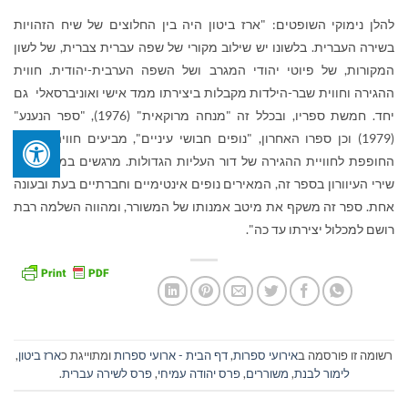
להלן נימוקי השופטים: "ארז ביטון היה בין החלוצים של שיח הזהויות
בשירה העברית. בלשונו יש שילוב מקורי של שפה עברית צברית, של לשון
המקורות, של פיוטי יהודי המגרב ושל השפה הערבית-יהודית. חווית
ההגירה וחווית שבר-הילדות מקבלות ביצירתו ממד אישי ואוניברסאלי גם
יחד. חמשת ספריו, ובכלל זה "מנחה מרוקאית" (1976), "ספר הנענע"
(1979) וכן ספרו האחרון, "נופים חבושי עיניים", מביעים חוויה אישית
החופפת לחוויית ההגירה של דור העליות הגדולות. מרגשים במיוחד הם
שירי העיוורון בספר זה, המאירים נופים אינטימיים וחברתיים בעת ובעונה
אחת. ספר זה משקף את מיטב אמנותו של המשורר, ומהווה השלמה רבת
רושם למכלול יצירתו עד כה".
רשומה זו פורסמה ב
אירועי ספרות
,
דף הבית - ארועי ספרות
ומתוייגת כ
ארז ביטון
,
לימור לבנת
,
משוררים
,
פרס יהודה עמיחי
,
פרס לשירה עברית
.