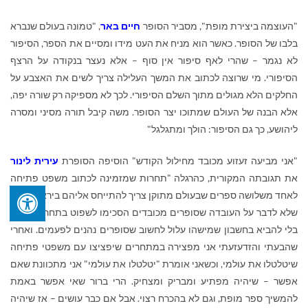
"העוצמה ביצירת מופת", מסביר הסופר
חיים באר
, "טמונה בעולם שנברא
בלבו של הסופר. כאשר הוא מניח את העט מידו ומסיים את הספר, הסיפור
לא נגמר – שהרי לאף סיפור אין סוף – אלא נעצר בנקודה על הרצף
הסיפורי. מי שרוצה לכתוב את המשך העלילה צריך לשים את האצבע על
החלקים הלא מגולים מתוך השלם הסיפורי. לכך לא מספיקה רק שורה יפה,
אלא הבנה של העולם שמתוכו יצר הסופר. משה קיבל תורה מסיני ומסרה
ליהושע, כך גם הסיפור: הולך ומתגלגל"
"אני מביעה זעזוע מכובד מחילול הקודש" הוסיפה הסופרת
עירית לינור
את תגובתה המקורית, כהרגלה "תחרות שמזמינה לכתוב משפט פתיחה
לאחד משלושה ספרים שבעולם מתוקן צריך להתייחס אליהם ביראת כבוד;
שלא לדבר על העובדה שסופרים מכובדים הסכימו לשפוט בתחרות כזאת
בלי להביא בחשבון שמישהו עלול לחשוב שסופרים נהנים לפעמים. ואחרי
שהבעתי והזדעזעתי אני מפצירה במתחרים שיפציצו עם משפטי פתיחה
שיטלטלו את עולמי, וכשאני אומרת "יטלטלו את עולמי" אני מתכוונת שאם
אפשר – שיהיה מפתיע ומבריק ומצחיק. הרי ברור שאי אפשר באמת
להמשיך ספר מופת, וגם לא בהכרח רצוי. אבל אם כבר עושים – אז שיהיה