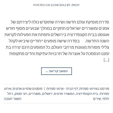
POSTED ON
21/08/2012
BY
ZNOY
סדרת מוסיקת עולם חדשה ושירה שתוקדש כולה ליצירתם של
אמנים ומשוררים ישראלים תתקיים במהלך שבועיים מסוף חודש
אוגוסט בבית הקונפדרציה בירושלים ותפתח את הפעילות לקראת
השנה החדשה. בסדרה שישה מופעים ייחודיים שיביאו לקהל
צלילי מסורות מגוונות מרחבי העולם. כל המופעים הינם יצירה בת
זמננו הנסמכת על אוצרות של תרבויות עתיקות והדים מתקופות
[…]
המשך קריאה
→
פורסם ב
אירועי ספרות
,
דף הבית - ארועי ספרות
|
פוסטים שתוייגו
אדוניס
,
אירוע
ספרותי
,
בית הקונפדרציה
,
המשורר אדוניס
,
ירושלים
,
משוררים
,
רוני סומק
,
רחל
חלפי
,
שירים
השאר תגובה