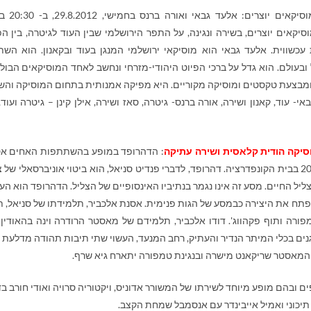
יפגיש שני מוסיקאים יוצרים: אל
סיקאים יוצרים, בשירה ונגינה, על התפר הירושלמי שבין העוד לגיטרה, בין הפ
עכשווית. אלעד גבאי הוא מוסיקאי ירושלמי המנגן בעוד ובקאנון. הוא הש
בעולם. הוא גדל על ברכי הפיוט היהודי-מזרחי ונחשב לאחד המוסיקאים הבול
ומבצעת טקסטים ומוסיקה מקוריים. היא מפיקה אמנותית בתחום המוסיקה והש
עוד, קאנון ושירה, אורה ברנס- גיטרה, סאז ושירה, אילן קינן – גיטרה ועוד, י
סיקה הודית קלאסית ושירה עתיקה
: הדהרופד במופע בהשתתפות האחים א
אלכביר ודודו אלכביר , חמישי, 30.8.2012, בשעה 20:30 בבית הקונפדרציה. דהרופד, לדברי פנדיט סניאל, הוא ביטוי אוניברסאלי ש
צליל החיים. מסע זה אינו נגמר בנתיביו האינסופיים של הצליל. הדהרופד הוא הע
תח את היצירה כבמסע של הגות פנימית. אסנת אלכביר, תלמידתו של סניאל, ת
פורה ותוף פקהווג'. דודו אלכביר, תלמידם של מאסטר הרודרה וינה בהאודין 
ים בכלי המיתר הנדיר והעתיק, רחב המנעד, העשוי שתי תיבות תהודה מדלעת ו
ל המאסטר שריקאנט מישרה ובנגינת טמפורה יתארח גיא שרף.
 ובהם מופע מיוחד לשירתו של המשורר אדוניס, ויקטוריה סרויה ואודי חורב בד
 תיכוני ואמיל אייבינדר עם אנסמבל שמחת הקצב.