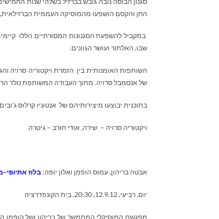
סגנון הבוסה נובה גובש בברזיל בשלהי שנות החמישים 
החן והקסם הושפעו מהמוסיקה העממית הברזילאית, וב
במקביל להשפעת הסגנונות המסורתיים הללו קיימים גם
שבו, האלתור ועושר הגוונים.
השותפות האומנותית בין הזמרת ויקטוריה סרויה והגי
של אנסמבל סרויה. מתוך העבודה המשותפת נולד הרצון
בתוכנית יבוצעו מיצירותיהם של אנטוניו קרלוס ג'ובים, ב
ויקטוריה סרויה – שירה, אודי חורב – גיטרה
אבטה בריהון, עמוס הופמן ואלון יופה:
בלוז אתיופי–מ
יום, רביעי, 12.9.12, 20:30, בית הקונפדרציה
מפגשם המוסיקלי המתמשך של בריהון ושל הופמן הח