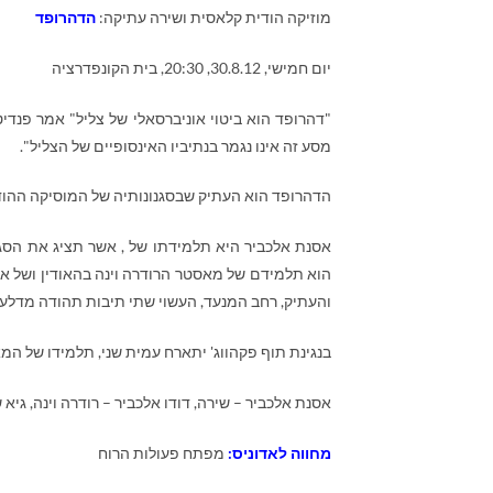
מוזיקה הודית קלאסית ושירה עתיקה:
הדהרופד
יום חמישי, 30.8.12, 20:30, בית הקונפדרציה
"דהרופד הוא ביטוי אוניברסאלי של צליל" אמר פנדיט 
מסע זה אינו נגמר בנתיביו האינסופיים של הצליל".
הדהרופד הוא העתיק שבסגנונותיה של המוסיקה ההוד
אסנת אלכביר היא תלמידתו של , אשר תציג את הסגנו
הוא תלמידם של מאסטר הרודרה וינה בהאודין ושל או
והעתיק, רחב המנעד, העשוי שתי תיבות תהודה מדלעת
בנגינת תוף פקהווג' יתארח עמית שני, תלמידו של ה
אסנת אלכביר – שירה, דודו אלכביר – רודרה וינה, גיא ש
מחווה לאדוניס:
מפתח פעולות הרוח