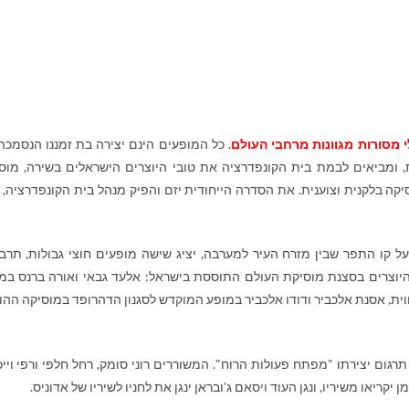
 מסורות מגוונות מרחבי העולם
. כל המופעים הינם יצירה בת זמננו הנסמכת
, ומביאים לבמת בית הקונפדרציה את טובי היוצרים הישראלים בשירה, מוס
וסיקה בלקנית וצוענית. את הסדרה הייחודית יזם והפיק מנהל בית הקונפדרציה,
ל קו התפר שבין מזרח העיר למערבה, יציג שישה מופעים חוצי גבולות, תרבו
היוצרים בסצנת מוסיקת העולם התוססת בישראל: אלעד גבאי ואורה ברנס במ
וית, אסנת אלכביר ודודו אלכביר במופע המוקדש לסגנון הדהרופד במוסיקה ההו
תרגום יצירתו "מפתח פעולות הרוח". המשוררים רוני סומק, רחל חלפי ורפי וייכ
ריאו משיריו, ונגן העוד ויסאם ג'ובראן ינגן את לחניו לשיריו של אדוניס.