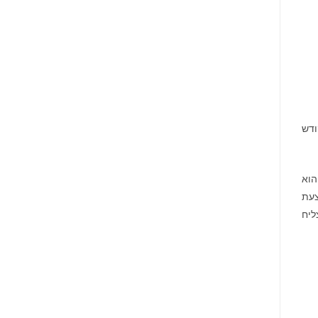
ודש
הוא
צעת
ליח