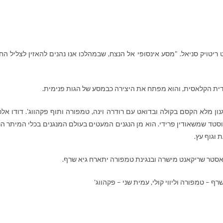
ריטויק סניאל. "מסע אינסופי אל הנצח, שבמהלכו אנו נהנים להאזין לצליל החי
ית הקלאסית, והוא מפתח את היצירה כבמסע של הגות פנימית.
ן מלא הקסם בקולה ובדואט עם רודרה וינה, טמפורה ותוף פקהווג'. דודו אלכ
סטד שמשאודין פרידי. הוא מן הנגנים המעטים בעולם המנגנים בכלי המיתר הנ
 וגוף עץ.
מאסטר שריקאנט מישרה ובנגינת טמפורה יתארח גיא שרף.
רף – טמפורה וליווי קולי, עמית שני – פקהווג'