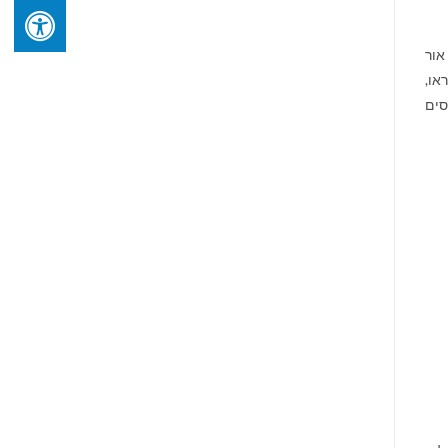
אור
או,
סים