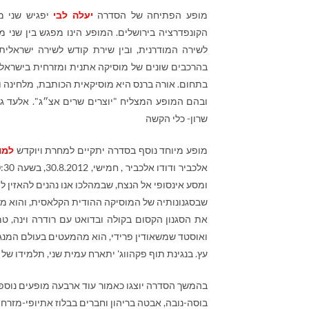
מופע הפתיחה של הסדרה
יעלה לבי
הקונפדרציה בירושלים. המופע הינו מפגש בין שני מו
לשירה המודרנית, ובין שירת קודש לשירה ישראלית 
בהרכבים שונים של מוסיקה אתנית ומזרחית בישראל ו
בתחום. אורה ברנס היא מוסיקאית הכותבת, מלחינה 
ובהם המופע המצליח "יוצרים שרים אצ״ג". אלעד גבאי- 
שרון- כלי הקשה
מופע מיוחד נוסף בסדרה יתקיים למחרת ויוקדש
למו
ומסע אינסופי אל הנצח, שבמהלכו אנו נהנים להאזין ל
שבסגנונותיה של המוסיקה ההודית הקלאסית, והוא מפ
את הסגנון הקסום בקולה ובדואט עם רודרה וינה, טמ
ואוסטד שמשאודין פרידי, הוא מהמעטים בעולם המנגנ
עץ. בנגינת תוף פקהווג' יתארח עמית שני, תלמידו ש
בהמשך הסדרה יוצגו כאמור עוד ארבעה מופעים נוספים
בוסה-נובה, אבטה בריהון וחברים בבלוז אתיופי-מזרח