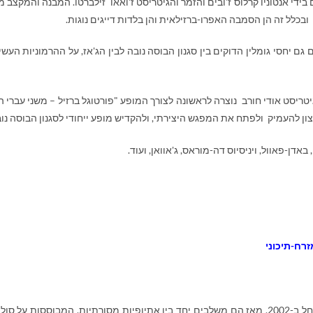
בידי אנטוניו קרלוס ז'ובים והזמר והגיטריסט ז'ואאו זילברטו. המבנה והמקצב מ
כלל זה הן הסמבה האפרו-ברזילאית והן בלדות דייגים נוגות.
 יחסי גומלין הדוקים בין סגנון הבוסה נובה לבין הג'אז, על ההרמוניות העשי
טריסט אודי חורב נוצרה לראשונה לצורך המופע "פורטוגל ברזיל – משני עברי ה
 להעמיק ולפתח את המפגש היצירתי, ולהקדיש מופע ייחודי לסגנון הבוסה נוב
אדן-פאוול, ויניסיוס דה-מוראס, ג'אוואן, ועוד.
זרח-תיכוני
ל ב-
2002
. מאז הם משלבים יחד בין אתיופיות מסורתיות, המבוססות על סול