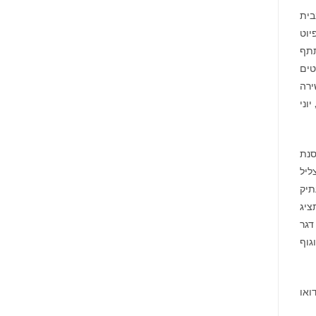
עד גבאי ואורה ברנס בחמישי, 29.8.2012, ב- 20:30 בבית
יוט
תתף
טים
ירה
וני
סנת
ל צליל
תיק
ציג
דגר
גוף
ואו