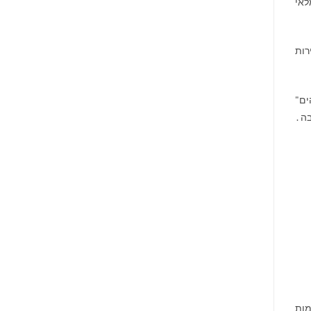
לאי
רות
ים"
ה .
מות