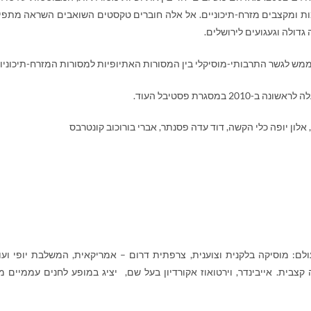
למות ומקצבים מזרח-תיכוניים. אל אלה חוברים טקסטים השואבים השראה מתפי
 גדולה וגעגועים לירושלים.
ממש לגשר התרבותי-מוסיקלי בין המסורות האתיופיות למסורות המזרח-תיכוניות
מסגרת פסטיבל העוד.
 אלון יופה כלי הקשה, דוד עדה פסנתר, אברי בורוכוב קונטרבס
לם: מוסיקה בלקנית וצוענית, צרפתית דרום – אמריקאית, המשלבת יופי ועו
קצבית. אייבינדר, וירטואוז אקורדיון בעל שם, יציג במופע לחנים עממיים מ