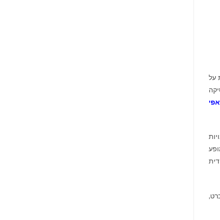
 על
יקה
אפי
יות
ופע
דית
רט,