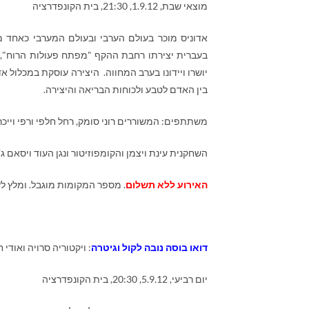
מוצאי שבת, 1.9.12, 21:30, בית הקונפדרציה
אדוניס מוכר בעולם הערבי ובעולם המערבי כאחד 
בעברית יצירתו רחבת ההקף "מפתח פעולות הרוח", ב
יושרו ויידונו בערב המחווה. היצירה עוסקת במכלול אד
בין האדם לטבע ולכוחות הבריאה והיצירה.
משתתפים: המשוררים רוני סומק, רחל חלפי ורפי וייכ
השחקנית עינת ויצמן והקומפוזיטור ונגן העוד ויסאם ג'
האירוע ללא תשלום
. מספר המקומות מוגבל. ומלץ ל
דואו בוסה נובה לקו
ל וגיטרה
: ויקטוריה סרויה ואודי 
יום רביעי, 5.9.12, 20:30, בית הקונפדרציה