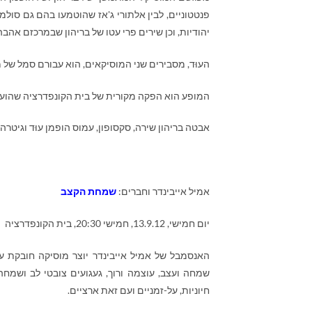
פנטטוניים, לבין אלתורי ג'אז שהוטמעו בהם גם סו
יהודיות, וכן שירים פרי עטו של בריהון שבמרכזם אהבה
העוּד, מסבירים שני המוסיקאים, הוא עבורם סמל של 
המופע הוא הפקה מקורית של בית הקונפדרציה שהועלה לראשונה ב-2010 ב
אבטה בריהון שירה, סקסופון, עמוס הופמן עוּד וגיטרה,
אמיל אייבינדר וחברים:
שמחת הקצב
יום חמישי, 13.9.12, חמישי 20:30, בית הקונפדרציה
האנסמבל של אמיל אייבינדר יוצר מוסיקה חובקת עו
שמחה ועצב, עוצמה ורוך, געגועים צובטי לב ושמחה 
חיוניות, על-זמניים ועם זאת ארציים.