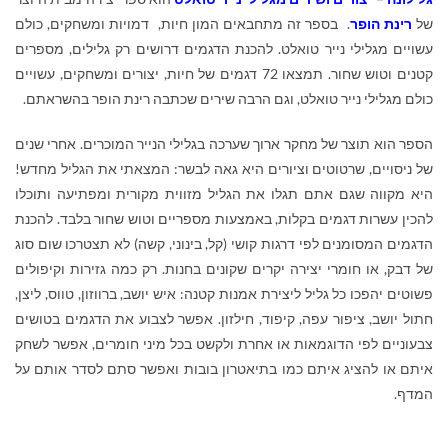
של
רינת הופר
. בספר זה מתחבאים המון חיות, דמויות ומשחקים, כולם
עשויים מגלילי נייר טואלט. להכנת הדגמים דרושים רק גלילים, מספרים
קטנים וטוש שחור.
תמצאו 72 דגמים של חיות, יצורים ומשחקים, עשויים
כולם מגלילי נייר טואלט, וגם הרבה שירים שכתבה רינת הופר בהשראתם.
הספר הוא תוצר של מחקר ארוך שערכה בגלילי הנייר המוכרים. אחרי שנים
של ניסויים, שרטוטים וציורים היא גאה לבשר: המצאתי את הגליל מחדש!
היא מקווה שגם אתם תגלו את הגליל מזווית מקורית ומפתיעה ותוכלו
להכין עשרות דגמים בקלות, באמצעות מספריים וטוש שחור בלבד. להכנת
הדגמים המסומנים לפי דרגות קושי (קל, בינוני, קשה) לא תצטרכו שום סוג
של דבק, או חומרי יצירה יקרים שקונים בחנות. רק כמה גזירות וקיפולים
פשוטים יהפכו כל גליל ליצירת אמנות קטנה: איש יושב, ברווזון, טווס, ליצן,
חתול יושב, ציפור עפה, קיפוד, חילזון. אפשר לצבוע את הדגמים בטושים
צבעוניים לפי הדוגמאות או אחרת ולקשט בכל מיני חומרים, אפשר לשחק
איתם או להציג איתם כמו בתיאטרון בובות ואפשר סתם לסדר אותם על
המדף.