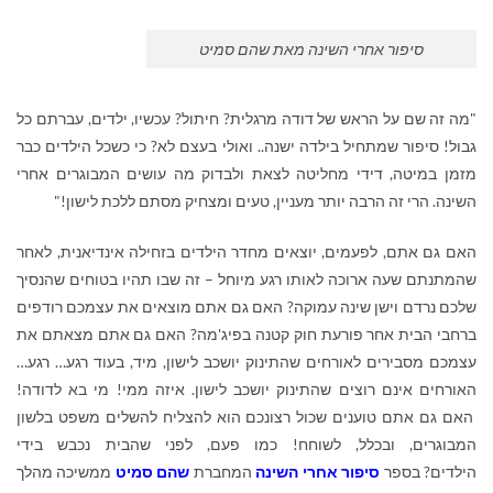
סיפור אחרי השינה מאת שהם סמיט
"מה זה שם על הראש של דודה מרגלית? חיתול? עכשיו, ילדים, עברתם כל
גבול! סיפור שמתחיל בילדה ישנה.. ואולי בעצם לא? כי כשכל הילדים כבר
מזמן במיטה, דידי מחליטה לצאת ולבדוק מה עושים המבוגרים אחרי
השינה. הרי זה הרבה יותר מעניין, טעים ומצחיק מסתם ללכת לישון!"
האם גם אתם, לפעמים, יוצאים מחדר הילדים בזחילה אינדיאנית, לאחר
שהמתנתם שעה ארוכה לאותו רגע מיוחל – זה שבו תהיו בטוחים שהנסיך
שלכם נרדם וישן שינה עמוקה? האם גם אתם מוצאים את עצמכם רודפים
ברחבי הבית אחר פורעת חוק קטנה בפיג'מה? האם גם אתם מצאתם את
עצמכם מסבירים לאורחים שהתינוק יושכב לישון, מיד, בעוד רגע… רגע…
האורחים אינם רוצים שהתינוק יושכב לישון. איזה ממי! מי בא לדודה!
האם גם אתם טוענים שכול רצונכם הוא להצליח להשלים משפט בלשון
המבוגרים, ובכלל, לשוחח! כמו פעם, לפני שהבית נכבש בידי
הילדים?
בספר
סיפור אחרי השינה
המחברת
שהם סמיט
ממשיכה מהלך