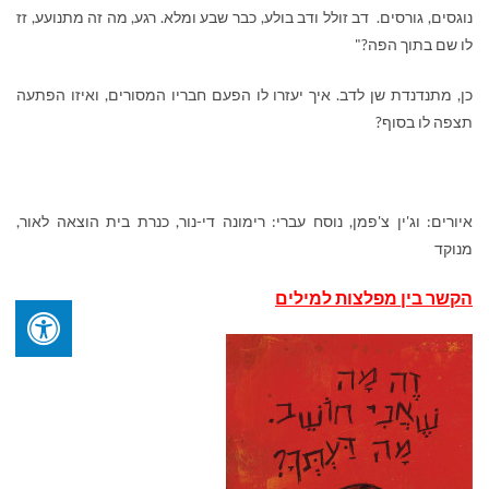
נוגסים, גורסים. דב זולל ודב בולע, כבר שבע ומלא. רגע, מה זה מתנועע, זז
לו שם בתוך הפה?"
כן, מתנדנדת שן לדב. איך יעזרו לו הפעם חבריו המסורים, ואיזו הפתעה
תצפה לו בסוף?
איורים: וג'ין צ'פמן, נוסח עברי: רימונה די-נור, כנרת בית הוצאה לאור,
מנוקד
הקשר בין מפלצות למילים