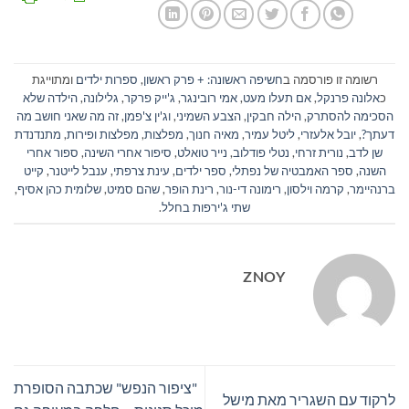
רשומה זו פורסמה ב
חשיפה ראשונה: + פרק ראשון
,
ספרות ילדים
ומתוייגת
כ
אלונה פרנקל
,
אם תעלו מעט
,
אמי רובינגר
,
ג'ייק פרקר
,
גלילונה
,
הילדה שלא
הסכימה להסתרק
,
הילה חבקין
,
הצבע השמיני
,
וג'ין צ'פמן
,
זה מה שאני חושב מה
דעתך?
,
יובל אלעזרי
,
ליטל עמיר
,
מאיה חנוך
,
מפלצות
,
מפלצות ופירות
,
מתנדנדת
שן לדב
,
נורית זרחי
,
נטלי פודלוב
,
נייר טואלט
,
סיפור אחרי השינה
,
ספור אחרי
השנה
,
ספר האמבטיה של נפתלי
,
ספר ילדים
,
עינת צרפתי
,
ענבל לייטנר
,
קייט
ברנהיימר
,
קרמה וילסון
,
רימונה די-נור
,
רינת הופר
,
שהם סמיט
,
שלומית כהן אסיף
,
שתי ג'ירפות בחלל
.
ZNOY
"ציפור הנפש" שכתבה הסופרת
לרקוד עם השגריר מאת מישל