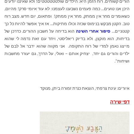
הורים קשוחים. רוח הזמן היא: הילדים שולטטטטטטים! ולא שאיננו יודעים
היכן אנו טועים… כמה פעמים נשבענו לעצמנו: לא עוד איומי סרק! מהיום,
כשאומרים מחר אין ממתק, מחר אין ממתק! ופתאום, יום חדש. מצב רוח
טוב. הקטן מבקש בנימוס שכזה וכולו מתיקות… אז איך אפשר להיות כל כך
קטנוניים…
סיפור אחרי השינה
הוא בדיחה על חשבון ההורים. כדרכן של
בדיחות, הוא מוקצן, ולא בדיוק ריאליסטי, ויחד עם זאת נדמה לי שהוא
מייצג נאמן למדי של רוח התקופה. אני מקווה שהוא ידבר אל לבם של
ילדים והורים גם יחד, יצחיק אותם – ואולי, על הדרך, גם יעורר מחשבות
ושיחות".
איורים: עינת צרפתי, הוצאת כנרת זמורה ביתן, מנוקד
דפי שירה