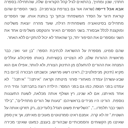
חתרני, שנון ומחויך, בהתאים לגיל קהל הקוראים שלה, שהתחילה בספרה
אבא אכל דייסה
(שראה אור גם בצרפת ובגרמניה). בשני הספרים שֹהם
קוראת תיגר על הסדר המשפחתי ובתוך כך בוחנת אותו. שני הספרים
מתחילים בסיטואציה משפחתית רגילה, שעד מהרה יוצאת משליטה
ומוקצנת לכלל אבסורד. בשני הספרים האיור והטקסט משלימים אחד את
השני ומספרים את הסיפור יחד, כך שהאחד לא יכול להתקיים ללא האחר.
שהם סמיט, מספרת על ההשראה לכתיבת הספר: "בן זוגי ואני, כבר
מראשית ההורות שלנו, לא הצטיינו בקשיחות. באותו פסיכולוג עוללים
המנחה את ההורים להתעלם מן התינוק הצורח, ולא לוותר, אפילו אם הוא
מקיא (תינוק מניפולטיבי!), ראינו רשע-מרושע; וכשבתנו הבכורה (כיום בת
שבע-עשרה) עמדה מאחורי סורגי מיטתה וקראה "איתנו!" "איתנו!" לא
עמדנו בפני הנוסח, כמו גם בפני המסר: הילדה רוצה בחברתנו! ומיד היה
אחד מאיתנו, אם לא שנינו, רץ ושולף אותה מכלאה, לשעת התענגות
נוספת. הורינו היו מנידים בראשיהם: "טעות של הורים מתחילים", "בילד
השני כבר תלמדו…", "השלישית פשוט תגדל בלעדיכם…רק תזרקו אותה על
השטיח." זה לא קרה. אמנם ראינו סמרטוטים מעוכים מאיתנו, אך אין ספק
שאיננו מן הקשוחים והסמכותיים שבהורים. בעצם, כמעט שאינני מכירה