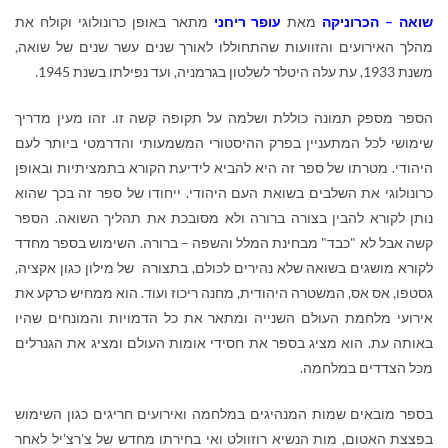
שואה – הכרוניקה
מאת
עופר ריחני
מתאר באופן כרונולוגי וקולח את
מהלך האירועים והזוועות שהתחוללו לאורך שנים עשר שנים של שואה,
משנת 1933, עת עלה היטלר לשלטון בגרמניה, ועד נפילתו בשנת 1945.
הספר מספק תמונה כוללת ושלמה על תקופה קשה זו. זהו מעין מדריך
שימושי לכל המתעניין בפרק ההיסטורי המשמעותי והדרמטי ביותר לעם
היהודי. מטרתו של ספר זה היא להביא לידיעת הקורא בתמציתיות ובאופן
כרונולוגי את השלבים בשואת העם היהודי. ייחודו של ספר זה בכך שהוא
נותן לקורא להבין בצורה ברורה ולא מסובכת את תהליך השואה. הספר
קשה אבל לא "כבד" מבחינת המלל והשפה – ברורה. השימוש בספר מחדד
לקורא מושגים בשואה שלא נהירים לכולם, בתצורה של מילון כגון אקציה,
גסטפו, אס אס, המשטרה היהודית, מחנה ריכוז ועוד. הוא ממחיש כרקע את
אירועי מלחמת העולם השנייה ומתאר את כל הדמויות והמונחים שהיו
באותה עת. הוא מציג בספר את חסידי אומות העולם ומציג את הגנרלים
מכל הצדדים במלחמה.
בספר מובאים שמות המנהיגים במלחמה ואירועים חריגים כגון השימוש
בפצצת האטום, מות הנשיא רוזוולט ואי בחירתו מחדש של צ'רצ'יל לאחר