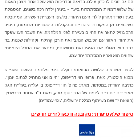
הם גם זוכים לזיכרון עולם. בדאגה ובדריכות הוא עוקב אחר מצבן העגום
של שלוש דמויות המסתתרות ביער – ביניהן ילדה רכה בשנים, המסמלת
בעיניו שריד אחרון לילדי העם היהודי. בלשונו העברית העשירה, המתובלת
בשיבוצים מן המקורות היהודיים ובהקבלות היסטוריות מרומזות, היטיב
הרב גוזיק לתאר את החיים בעיירה לפני המלחמה, את השבר העז שפקד
את יהודי האזור עם הכיבוש הנאצי ואת חורבן קהילתו וקהילות שכנות. בד
בבד הוא מגולל את הגיגיו ואת תחושותיו, ומתאר את הסבל היומיומי
שחווים הוא ואחיו המסתתר יחד עמו.
לספר מצורפים שלושה מבואות: דוקלה בימי מלחמת העולם השנייה:
מבוא היסטורי, מאת: פרופ' חוי דרייפוס
;
"היום אני מתחיל לכתוב יומן":
כתיבה יהודית במסתור, מאת: פרופ' חוי דרייפוס; בן-עלייה בעליית הגג:
מאפיינים ייחודיים ליומנו של הרב יוסף גוזיק, מאת ד"ר אסתר פרבשטין.
(הוצאת יד ושם בשיתוף מכללה ירושלים, 437 עמודים)
סיפור שלא סיפרתי: מקובנה ודכאו לחיים חדשים