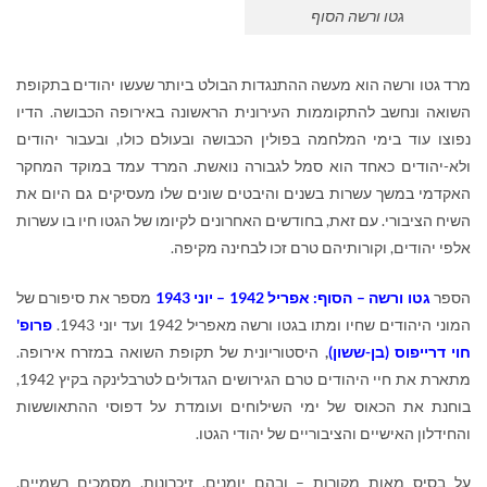
גטו ורשה הסוף
מרד גטו ורשה הוא מעשה ההתנגדות הבולט ביותר שעשו יהודים בתקופת
השואה ונחשב להתקוממות העירונית הראשונה באירופה הכבושה. הדיו
נפוצו עוד בימי המלחמה בפולין הכבושה ובעולם כולו, ובעבור יהודים
ולא-יהודים כאחד הוא סמל לגבורה נואשת. המרד עמד במוקד המחקר
האקדמי במשך עשרות בשנים והיבטים שונים שלו מעסיקים גם היום את
השיח הציבורי. עם זאת, בחודשים האחרונים לקיומו של הגטו חיו בו עשרות
אלפי יהודים, וקורותיהם טרם זכו לבחינה מקיפה.
הספר
גטו ורשה – הסוף: אפריל 1942 – יוני 1943
מספר את סיפורם של
המוני היהודים שחיו ומתו בגטו ורשה מאפריל 1942 ועד יוני 1943.
פרופ'
חוי דרייפוס
(בן-ששון)
,
היסטוריונית של תקופת השואה במזרח אירופה.
מתארת את חיי היהודים טרם הגירושים הגדולים לטרבלינקה בקיץ 1942,
בוחנת את הכאוס של ימי השילוחים ועומדת על דפוסי ההתאוששות
והחידלון האישיים והציבוריים של יהודי הגטו.
על בסיס מאות מקורות – ובהם יומנים, זיכרונות, מסמכים רשמיים,