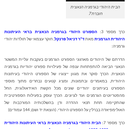
הבית היהודי בגרמניה הנאצית
חוברת 7
כרך מספר 3:
הספורט היהודי בגרמניה הנאצית בראי העיתונות
היהודית הגרמנית
מאת
ד"ר דניאל פרנקל
, חוקר עצמאי של תולדות יהודי
גרמניה:
הדרתם של היהודים מארגוני הספורט הגרמנים בעקבות עליית המשטר
הנאצי הביאה להתפתחות ענפה של פעילויות ספורט יהודיות בגרמניה
הנאצית. הכרך סוקר את מגוון ייצוגיו של הספורט היהודי בעיתונות
היהודית, במאמרים ובתמונות, ומציג קטעים נבחרים מתוך מוספי
הספורט בעיתונים יהודיים שונים מכל הקשת האידאולוגית, החל
מהפטריוטים הגרמנים ועד לציונים. הכרך עוסק בפעילות הספורטיבית
שהתקיימה תחת תנאי ההדרה ודן בהשלכותיה המורכבות של
האולימפיאדה בברלין על הספורט היהודי. (הוצאת יד ושם, 144 עמודים)
כרך מספר 7:
הבית היהודי בגרמניה הנאצית בראי העיתונות היהודית