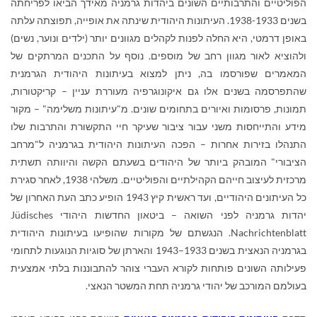
הפוליטיים והתרבותיים השונים ביהדות גרמניה מאידך הביאו לפריחתה
בשנים 1938-1933. העיתונות היהודית שינתה את אופייה, תפוצתה עלתה
באופן דרמטי, היא החלה לפנות לקהלים מגוונים יותר (ילדים ונוער, נשים)
ולהוציא לאור מגוון רחב של מוספים. נוסף על התכנים המרתקים של
המאמרים שפורסמו בה, ניתן למצוא בעיתונות היהודית הגרמנית
שהתפרסמה בשנים אלו גם איקונוגרפיה מעוררת עניין – קריקטורות,
תמונות, פרסומות ואיורים בתחומים שונים. מ"עיתונות משלימה" – מקור
מידע והתייחסות משני עבור ציבור שעיקר חיי התקשורת והתרבות שלו
התנהלו בזירות אחרות – הפכה העיתונות היהודית בגרמניה ל"מרחב
הציבורי" המובהק ביותר של היהודים בשעתם הקשה והיוותה תשתית
מרכזית לעיצוב חייהם הקהילתיים והפוליטיים. משלהי 1938, לאחר סגירת
כל העיתונים היהודיים, ועד ראשית קיץ 1943 הופיע כתב העת האחרון של
יהדות גרמניה לפני השואה – ביטאון החדשות היהודי
Jüdisches
Nachrichtenblatt
. הנגשתם של מקורות שהופיעו בעיתונות היהודית
בגרמניה הנאצית בשנים 1933–1943 והארתן של סוגיות הנוגעות לתחומי
פעילותה השונים פותחות לקורא העברי צוהר להתבוננות בלתי אמצעית
בעולמם המורכב של יהודי גרמניה תחת המשטר הנאצי.