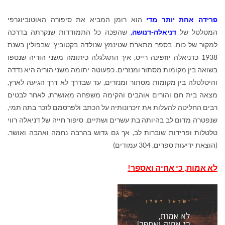
פרידה אחת יותר מדי
הוא רומן המביא את סיפורה האוטוביוגרפי
המטלטל של
דניאלה-דנושה
,
שהפכה כל התמודדות שנקרתה בדרכה
למקור של כוח. בספר מתארת שטינמץ שנולדה בקטוביץ' שבפולין בשנת
1938 כדניאלה יוזפינה רייס, איך התגלגלה כיתומה משני הוריה שנספו
בשואה בין מקומות מסתור ומנזרים. כפעוטה יתומה משני הוריה היא נדדה
והיטלטלה בין מקומות מסתור ומנזרים, עד שבדרך לא דרך הגיעה לארץ,
מצאה בית חם והורים אוהבים והקימה משפחה מאושרת. לאחר לבטים
רבים החליטה להעלות את זיכרונותיה על הכתב ולפרסמם לזכר בתה תמי,
שנפטרה מדום לב בהיותה בת עשרים ושתיים. סיפור חייה של דניאלה רווי
טלטלות ופרידות שוברות לב, אך גם גדוש בהרבה נחמה ואהבה ואושר.
(הוצאת ידיעות ספרים, 304 עמודים)
לא אמות, כי אחיה ואספר!