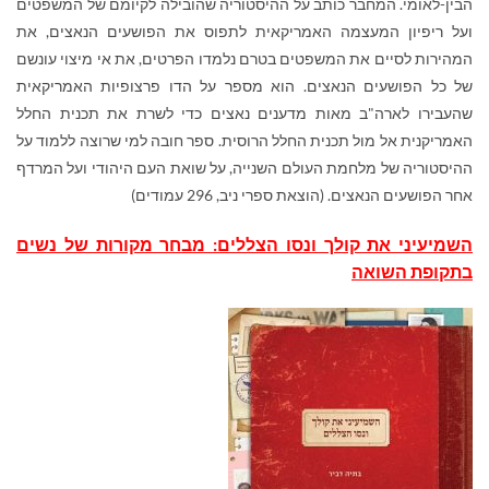
הבין-לאומי. המחבר כותב על ההיסטוריה שהובילה לקיומם של המשפטים
ועל ריפיון המעצמה האמריקאית לתפוס את הפושעים הנאצים, את
המהירות לסיים את המשפטים בטרם נלמדו הפרטים, את אי מיצוי עונשם
של כל הפושעים הנאצים. הוא מספר על הדו פרצופיות האמריקאית
שהעבירו לארה"ב מאות מדענים נאצים כדי לשרת את תכנית החלל
האמריקנית אל מול תכנית החלל הרוסית. ספר חובה למי שרוצה ללמוד על
ההיסטוריה של מלחמת העולם השנייה, על שואת העם היהודי ועל המרדף
אחר הפושעים הנאצים. (הוצאת ספרי ניב, 296 עמודים)
השמיעיני את קולך ונסו הצללים: מבחר מקורות של נשים
בתקופת השואה