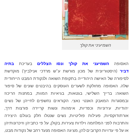
השמיעיני את קולך
האסופה
השמיעני את קולך ונסו הצללים
בעריכת
בתיה
דביר
(היסטוריונית של מכון מורשת ע"ש מרדכי אנילביץ') מוקדשת
לסיפורה של האישה היהודייה בתקופת השואה ולנקודת המבט הייחודית
שלה. האסופה מחולקת לשערים העוסקים בהיבטים שונים של סיפור
השואה: ברייך השלישי, בגטאות, בגיאיות המוות, במחנות הריכוז
ובמסגרות המאבק האנטי נאצי. הקוראים נחשפים לחייהן של נשים
יהודיות, עירוניות וכפריות, אימהות ונשות קריירה פורצות דרך,
אורתודוקסיות, פעילות פוליטיות, נשים שנטלו חלק בעולם היצירה
והתרבות לפני המלחמה וילדות צעירות. בקולן, על פי כתביהן וזיכרונותיהן
או על פי עדויות הקרובים להן, מציגה האסופה מנעד רחב של נקודות מבט,