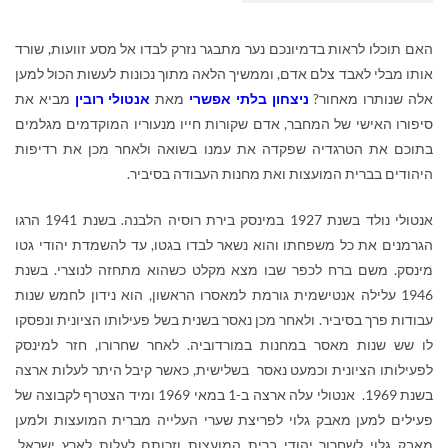
האם תוכלו לראות בדמיונכם נער מתבגר נזרק לבדו אל מסע זוועות, שורד
אותו מבלי לאבד צלם אדם, וממשיך הלאה מתוך נכונות לעשות הכול למען
אלה שנותרו מאחור?
ניצחון בלתי אפשרי
מאת
אנטולי רובין
מביא את
סיפורו האישי של המחבר, אדם שקורות חייו מנעוריו המוקדמים מגלמים
בתוכם את הטרגדיה שפקדה את עמנו בשואה ולאחר מכן את רדיפות
היהודים בברית המועצות ואת מחנות העבודה בסיביר.
אנטולי נולד בשנת 1927 במינסק בירת רוסיה הלבנה. בשנת 1941 הרגו
הגרמנים את כל משפחתו והוא נשאר לבדו בגטו, עד להשמדת יהודי גטו
מינסק. משם ברח לכפר שבו מצא מקלט כשהוא מתחזה לנוצרי. בשנת
1946 עלילה אנטישמית גורמת למאסרו הראשון, הוא נידון לחמש שנות
עבודות פרך בסיביר. ולאחר מכן נאסר בשנית בשל פעילותו הציונית ונפסקו
לו שש שנות מאסר במחנות במורדוביה. לאחר שחרורו, חזר למינסק
לפעילותו הציונית וכמעט נאסר בשלישית, כאשר קיבל היתר לעלות ארצה
בשנת 1969. אנטולי עלה ארצה ב-1 במאי 1969 ומיד הצטרף לקבוצה של
פעילים למען מאבק גלוי לפריצת שערי העלייה מברית המועצות ולמען
מאבק גלוי לשחרור יהודי ברית המועצות וזכותם לעלות לארץ ישראל
.