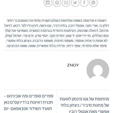
רשומה זו פורסמה ב
שואה ומלחמת העולם השנייה
ומתוייגת כ
אומנם נר רוחני
דולק בי
,
אורי חנוך
,
אנטולי רובין
,
בתיה דביר
,
גטו ורשה
,
דורון נידרלנד
,
דכאו
,
דניאל
פרנקל
,
דניאלה שטינמץ
,
העיתונות היהודית בגרמניה הנאצית
,
השמיעני את קולך
ונסו הצללים
,
חוי דרייפוס
,
יד ושם
,
יהודית חנוך
,
יוסף גוזיק
,
יורם פרי
,
ישראל קפלן
,
לא אמות כי אחיה ואספר
,
משפטי הזיקית
,
משפטי נירנברג
,
ניצחון בלתי אפשרי
,
סיפור שלא סיפרתי
,
עופר ריחני
,
פרידה בלתי אפשרית
,
שואה
,
שואה הכרוניקה
.
ZNOY
ספרים סופרים ומה שביניהם –
מהתופת של גטו מינסק לזוועות
תכנית ראיונות ברדיו קס"ם כאן
של מחנות סיביר / ניצחון בלתי
תאגיד השידור 106אפאם–יום
אפשרי מאת אנטולי רובין