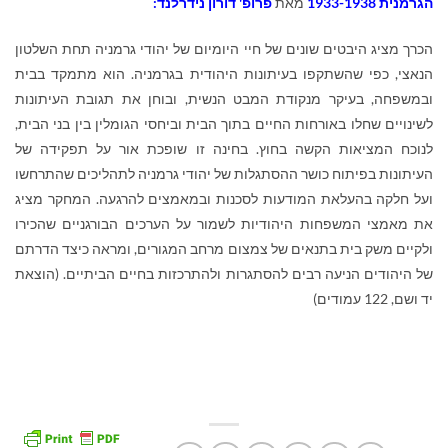
הגרמנית 1933-1938
מאת
פרופ' דורון נידרלנד:
הכרך מציג היבטים שונים של חיי היומיום של יהודי גרמניה תחת השלטון
הנאצי, כפי שהשתקפו בעיתונות היהודית בגרמניה. הוא מתמקד בבית
ובמשפחה, בעיקר מנקודת המבט הנשית, ובוחן את תגובת העיתונות
לשינויים שחלו באורחות החיים בתוך הבית וביחסי הגומלין בין בני הבית,
לנוכח המציאות הקשה בחוץ. בחינה זו שופכת אור על תפקידה של
העיתונות בפיתוח כושר ההסתגלות של יהודי גרמניה לתהליכים שהתרחשו
ועל חלקה בהעלאת המודעות לסכנות ובמאמצים להרגעה. המחקר מציג
את מאמצי המשפחות היהודיות לשמור על הערכים הבורגניים שהכירו
ולקיים משק בית בתנאים של צמצום מרחב המגורים, ומראה כיצד הדרתם
של היהודים הניעה רבים להסתגרות ולהתרכזות בחיים הביתיים. (הוצאת
יד ושם, 122 עמודים)