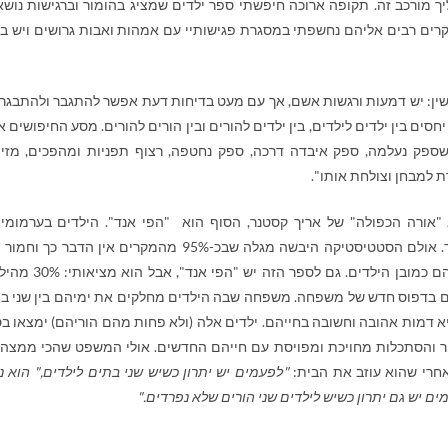
הליך מורכב זה. תקופה ארוכה חיפשתי ספר ילדים שמציג בהומור וברגישות נושא
ם רבים אליהם נחשפתי במסגרת פגישותיי עם אמהות ואבות גרושים ויש בו
שין: יש דמעות ורגשות אשם, אך עם מעט בדיחות דעת אפשר להתגבר ולהתבגר.
חסים בין ילדים לילדים, בין ילדים להורים ובין הורים להורים. מסע החיפושים א
ספק נעלמה, ספק איבדה דרכה, ספק נחטפה, רצוף תפניות ומהפכים, מזי
 למבחן וצולחת אותו".
 "אורה הכפולה" של אריך קסטנר, הסוף הוא "הפי אנד". הילדים בערמומי
ובחוכמתם יוצרים מצב שבו ההורים חוזרים לגור יחד. אולם הסטטיסטיקה היבשה מגלה שבכ-95% מהמקרים אין הדבר 
במקרים רבים נוצר קרע קשה בין ההורים והסובלים הם כמובן הילדים. גם לספ
 חוו גירושין וחיים בדפוס חדש של משפחה. משפחה שבה הילדים מחלקים את ימיהם בין שני 
יא דמות אהובה וחשובה בחייהם. ילדים אלה (ולא פחות מהם הוריהם) ימצאו ב
אור והסתכלות מחויכת ומפויסת עם חייהם החדשים. אולי המשפט שהכי ממצה
חרי שהוא עוזב את הבית:
"לפעמים יש יתרון כשיש שני בתים לילדים," הוא נ
ים יש גם יתרון כשיש לילדים שני הורים שלא נפרדים."