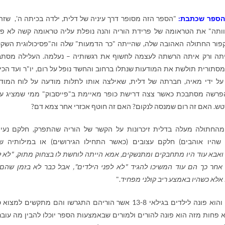
הספר שכתבת:
"הספר הזה מסופר דרך עיניה של דלית, ילדה בכיתה ה', שזה
ותה" את הטראומה של פרידת הוריה והנה נופלת עליה טראומה קשה לא פ
פור החתולה האהובה שלה, שהייתה "כר הדמעות" שלה וה"פסיכולוגית השק
תה ורק איתה הרשתה לעצמה לחשוף את רגשותיה – נעלמה. העלילה מסת
מסתורית תולשת את המודעות שנתלו ברחוב והחשד נופל על רום, יו"ר ועד הכי
ל ידי מאיה, חברתה של דלית, שאילצה אותו לתלות מודעה על לוח המוד
פרשה מסתבכת כאשר צצה דרישת כופר מאיימת ב"פייסבוק" ממי שמציג ע
טש. האם זה רום שמנסה לנקום? האם זה חוטף אכזרי אחר צמא דם?
החתולה מעלה בדלית זיכרונות על הקשר של הוריה שהתפרק, חלקם נעי
שהיו אוהבים) חלקם עצובים (כאשר התחילו הגירושים) או במילותיה ש
אבא עוד היו מתחבקים ומתנשקים, אמא הייתה לוחשת לו בצחוק מתוק, "לא ל
 אחר כך הם עוד המשיכו להגיד "לא לפני הילדים", אבל כבר לא בזמן שהם 
אלא כשהיו באמצע ריב קולני מפחיד
."
"את הספר כתבתי בלשון מדברת של ילדה של היום והוא פונה לילדים בגילאי 13-8 אשר הוריהם התגרשו והם מתקשים 
חות מזה הוא פונה להורים ולמורים שבאמצעות הספר יוכלו להבין מה עובר