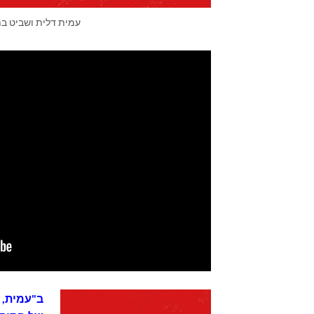
עמית דלית ושביט ב
ב"עמית, 