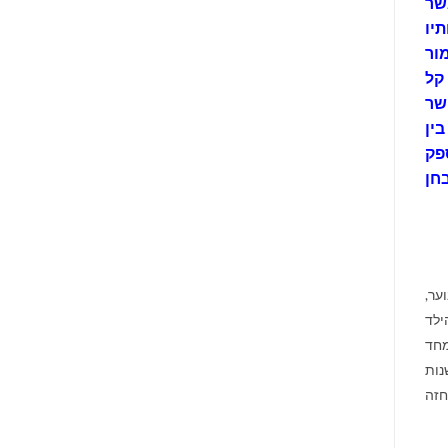
שר
יו
ור
קל
שר
בין
פק
חן
וער,
ילד
מחד
נות
חזה