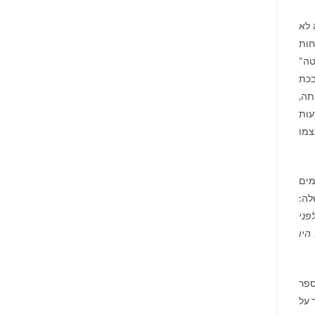
 לא
חות
טה"
בכת
תה,
עות
צמו
מים
לה:
פני
היו
למצוא ספר
 על