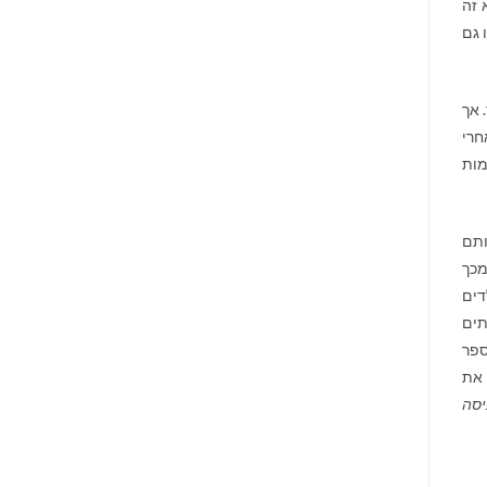
 זה
 גם
 אך
חרי
מות
ותם
כך וחמור מכך
ר הזה יש "הפי אנד", אבל הוא מציאותי: 30% מהילדים
בתים
ספר
 את
יסה