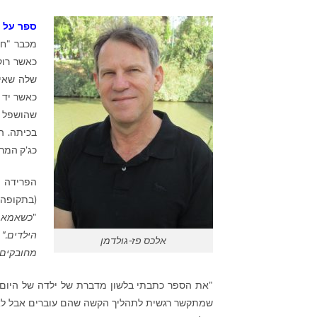
ספר על 
מכבר "חו
כאשר רוק
שלה שאי
כאשר יד 
שהושפל ע
בכיתה. ה
כג'ק המר
הפרידה מ
(בתקופה 
"
כשאמא ו
הילדים."
אלכס פז-גולדמן
מחובקים 
שמתקשר רגשית לתהליך הקשה שהם עוברים אבל לא פ