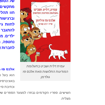
של הסופר
מתקשים 
חוו תהלי
וברגישות
לחוות גי
להתגבר ול
ילדים. מ
נחטפה, ר
לחברות א
עמית דלית ושביט בתעלומת
אלכס פז-ג
המודעות התלושות מאת אלכס פז
הוא בעל ת
גולדמן
באוניברסי
וכתיבת סיפ
השישים. ספריו הקודמים נבחרו למצעד הספרים של
מצליח.