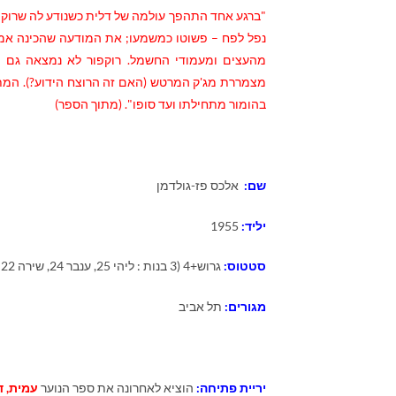
"ברגע אחד התהפך עולמה של דלית כשנודע לה שרוקפו
נפל לפח – פשוטו כמשמעו; את המודעה שהכינה אמה
מהעצים ומעמודי החשמל. רוקפור לא נמצאה גם 
מצמררת מג'ק המרטש (האם זה הרוצח הידוע
?
). המ
בהומור מתחילתו ועד סופו". (מתוך הספר)
שם:
אלכס פז-גולדמן
יליד:
1955
סטטוס:
גרוש+4 (3 בנות : ליהי 25, ענבר 24, שירה 22 , עומרי 10)
מגורים:
תל אביב
יריית פתיחה:
הוציא לאחרונה את ספר הנוער
עמית, 