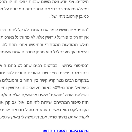
הילדים. אני יודע זאת משום שבנותיי ואני חווינו ת
ומשלא מצאתי כתבתי את הספר הזה המבוסס על מקרי
כמובן קורטוב מחיי שלי.
"הספר אינו חושש לומר את האמת- לא קל לחוות גירו
אין זה רק סיפור על גירושין אלא לא פחות על מערכות י
תולש המודעות המסתורי והחיפוש אחרי החתולה, ש
והזמות אך מעבר לכל הוא מבחן לחברות אמת שעומדת
"בסיפורי גירושין ובסרטים רבים שהבולט בהם הוא
בישראל ויותר מ-50% באזור תל אביב
ויש להם הורה "חורג/ת" שאינו מרושע/ת, אלא הוא/ה
הזה סיפור המתייחס ישירות לחייהם ואולי גם קרן 
הקונפליקט הוא כאשר האבא מנסה לנחם את ילדיו א
לעודד אותנו בחיוך מריר, ועמית לחשה לי באוזן שלפעמ
מיהם גיבורי הספר החדש: