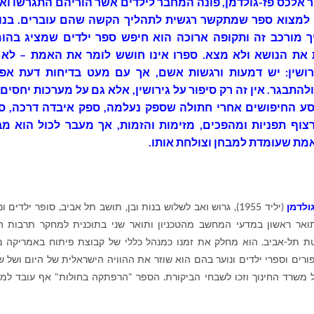
 אלכס פז-גולדמן, פונה המחבר לילדים אשר הוריהם התגרשו וא
למצוא ספר שמתקשר רגשית לתהליך הקשה שהם עוברים. בנות
ך מורכב זה ותקופה ארוכה הוא חיפש ספר ילדים שמציג בהומ
 את הנושא ולא מצא. ספרו אינו חושש לומר את האמת – לא 
רושין: יש דמעות ורגשות אשם, אך עם מעט בדיחות דעת אפ
התבגר. אין זה רק סיפור על גירושין, אלא גם על מערכות יחסים 
סע החיפושים אחרי חתולה שספק נעלמה, ספק איבדה דרכה, ס
צוף תפניות ומהפכים, מזימות והזמות, אך מעבר לכול הוא מב
מת שעומדת למבחן וצולחת אותו.
ולדמן
(יליד 1955), גרוש ואב לשלוש בנות ובן, תושב תל אביב, סופר ילדים ונ
ואר ראשון במדעי המחשב מהטכניון ותואר שני בתוכנית למחקר תרבות ה
טת תל-אביב. הוא מחלק את זמנו כמנהל כללי של קבוצת פיתוח באמריקה 
ורים וספרי ילדים ונוער בהם הוא שוזר את ההוויה הישראלית של היום ושל ש
 משרד החינוך וזכו לשבחי הביקורת. הספר "הרפתקה בחולות" אף עובד למ