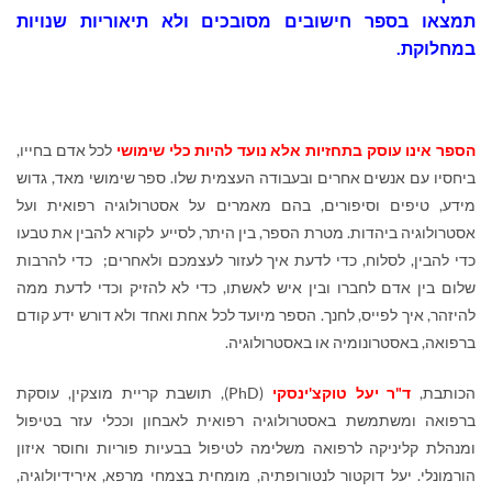
תמצאו בספר חישובים מסובכים ולא תיאוריות שנויות
במחלוקת.
הספר אינו עוסק בתחזיות אלא נועד להיות כלי שימושי
לכל אדם בחייו,
ביחסיו עם אנשים אחרים ובעבודה העצמית שלו. ספר שימושי מאד, גדוש
מידע, טיפים וסיפורים, בהם מאמרים על אסטרולוגיה רפואית ועל
אסטרולוגיה ביהדות. מטרת הספר, בין היתר, לסייע לקורא להבין את טבעו
כדי להבין, לסלוח, כדי לדעת איך לעזור לעצמכם ולאחרים; כדי להרבות
שלום בין אדם לחברו ובין איש לאשתו, כדי לא להזיק וכדי לדעת ממה
להיזהר, איך לפייס, לחנך. הספר מיועד לכל אחת ואחד ולא דורש ידע קודם
ברפואה, באסטרונומיה או באסטרולוגיה.
הכותבת,
ד"ר יעל טוקצ'ינסקי
(
PhD
), תושבת קריית מוצקין, עוסקת
ברפואה ומשתמשת באסטרולוגיה רפואית לאבחון וככלי עזר בטיפול
ומנהלת קליניקה לרפואה משלימה לטיפול בבעיות פוריות וחוסר איזון
הורמונלי. יעל דוקטור לנטורופתיה, מומחית בצמחי מרפא, אירידיולוגיה,