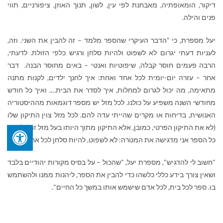
דיקור, הומאופתיה, מאבחנת לפי עין, לשון, תנוך האוזן, ציפורניים, תווי
פנים והילה.
יעל מספרת, כי "הדבר העיקרי שהספר מלמד – זה להבין את השני. וזה,
לעניות דעתי יגרום לא לשפוט ולהיות סלחן ורגיש כלפי הזולת. לדעתי,
הרבה פעמים חוסר קבלה, שיפוטיות ואנטי – באים מחוסר הבנה. דבר
אחר – עזרה יום-יומית לכל אחד ואחת: איך לחנך ילדים, לקנות מתנה
מתאימה, מה יכול לגרום למחלות, איך לסדר את הבית…. ואיך כל חודש
מחודשי השנה משפיע על כולנו. לכל מזל יש מספר דוגמאות מההיסטוריה
האנושית, בדיחות או מקרים שהייתי עדה להם. לכל מזל צוין התיקון שלו
(לא את התיקון הפרטי, כמובן, אלא התיקון מתוך היותו בעל מזל זה). לאורך
כל הספר אני מדגישה את המטרה: לא לשפוט, להיות סלחן לכל אחד".
"חשוב לי להדגיש", מספרת יעל, "שהכול – על בסיס מקורות יהודיים בלבד
ושאין צורך בידע כללי כלשהו כדי להבין את הספר, ליהנות ממנו ולהשתמש
בו. ספר לכל בית, לכל אדם שישמש אותו במשך כל החיים".