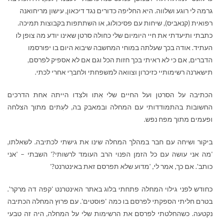
גרמה לי רוגע ושלווה. היא החליפה כדורים נגד דיכאון, עישון מריחואנה
רפואית (קנאביס), שיחות עם פסיכולוג, או השתתפות בקבוצות תמיכה.
כתבתי ותיעדתי את חיי היומיום שלי כחולה סרטן שאינו יודע מה צופן לו
העתיד. אודה בכך שעלתה במוחי המחשבה שיבוא היום בו יפורסמו
הדברים, אם כי לא ראיתי בכך חזות הכל וגם אם לא אספיק לפרסם,
תישארנה רשימותיי כזיכרון וצוואה למשפחתי ולחברַי אחרי לכתי.
הכתיבה על הסרטן ועל החיים שלי אִתו ולצִדו הייתה אחת הדרכים
החשובות בהתמודדותי עם המחלה ובמאבק בה, לעִתים מתוך הצלחה
ופעמים מתוך מפח נפש.
ביקור ושיחה עם חבר במהלך המחלה שינו את גישתי לכתיבה. לשאלתו,
'מה אני עושה עם כל הזמן הפנוי הרב העומד לרשותי?' השבתי – 'אני
כותב'. אם כך, אמר לי, 'מדוע שלא תפרסם זאת באינטרנט?'
כחודש לפני גילוי המחלה פתחתי בלוג באתר האינטרנט 'קפה דה מרקר'.
בטרם חליתי הספקתי לפרסם בו כמה 'פוסטים'. עם פרוץ המחלה הכתיבה
נקטעה. כשהחלטתי לפרסם את הרשימות שלי על המחלה, היה זה טבעי