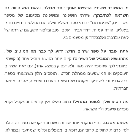
מי המשורר ששיריו הרשימו אותך יותר מכולם, והאם הוא היווה גם
השראה לכתיבתך?
שירתי הושפעה ומושפעת מסגנונם של מספר
משוררים, "שבעזרתם" יצרתי סגנון משלי: ואלה הם הבולטים: חיים נחמן
ביאליק, יהודה עמיחי, דויד אבידן, יעקב יעקב ובלפור חקק, גם שירתה של
לאה גולדברג ואלכסנדר פן מפעמים בי.
אתה עובד על ספר שירים חדש:
ידוע לך כבר מה המוטיב שלו,
מההנושא המוביל של השירים?
קיים יותר מנושא מוביל אחד (ביקשתי
וכיוונתי לכך שהספר יהיה מגוון ולא יעסוק בנושא אחד), עם זאת השירים
העוסקים או המושפעים ממחלת הסרטן, תופסים חלק משמעותי בספר.
ובזה גם יחודי. לא נפקד מקומם של נושאים כארס פואטיקה, אהבה ומחאה
חברתית.
מה הטיפ שלך לסופר מתחיל?
כתוב כאילו אין קוראים ובמקביל וקרא
ספרים שיעניקו לך השראה.
:
משפט מסכם
בחיי מחקתי יותר שורות משכתבתי.קריאת ספר זה יכולה
לסייע רבות, לחולים, קרוביהם, רופאים ומטפלים וכל מי שמתעניין במחלה.