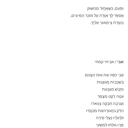
ופַּעַם, כְּשֶׁאֶחֱזֹר מֵהַשּׁוּק
אֲסַפֵּר לָךְ אַגָּדָה עַל מוֹכֵר הַמִּיצִים,
וְהַגָּדָת צִימְאוֹנִי אֵלַיִךְ.
אבי
/ אביחי קמחי
אָבִי כִּסָּה אֶת גּוּפוֹ הַצָּנוּם
בִּשְׁכָבוֹת מְגוּנֶנוּת
וחָבַשׁ מִגְבַּעַת
עַטָה זָ'קֶט מִצֶּמֶר
וְעֲנִיבָה חַבְקָה צַוָוארוֹ
הִדֵּק בחֲגוֹרָהאֶת מִכְנָסָיו
וּלְרַגְלָיו נַעֲלֵי סִירָה
פָּנָיו גוּלְחוּ לְמִשְׁעִי