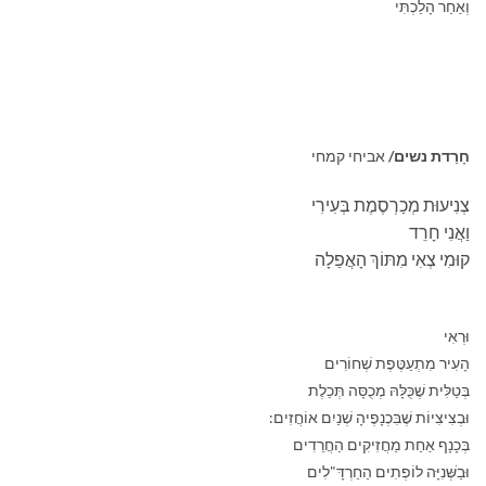
וְאַחַר הָלַכְתִּי
חָרַדת נשים/
אביחי קמחי
צְנִיעוּת מְכַרְסֶמֶת בְּעִירִי
וַאֲנִי חָרֵד
קוּמִי צְאִי מִתּוֹךְ הָאֲפֵלָה
וּרְאִי
הָעִיר מִתְעַטֶּפֶת שְׁחוֹרִים
בְּטַלִּית שֶׁכֻּלָּהּ מְכֻסָּה תְּכֵלֶת
וּבְצִיצִיוֹת שֶׁבִּכְנָפֶיהָ שְׁנַיִם אוֹחֲזִים:
בְּכָנָף אַחַת מַחֲזִיקִים הַחֲרֵדִים
וּבַשְּׁנִיָּה לוֹפְתִים הַחַרְדָּ"לִים