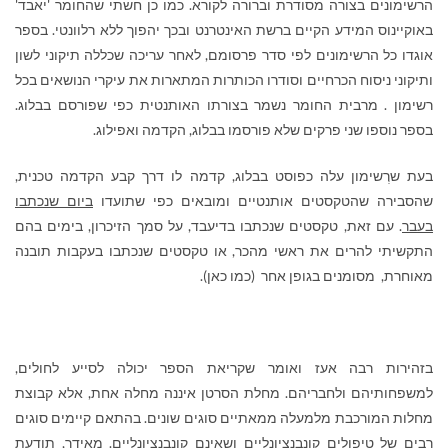
הרשימונים בצורה מסודרת וברורה לקורא. כמו כן חשתי שהחומר 'יאבד'
באוקיינוס המידע הקיים ברשת האינטרנט ובכך יהפוך ללא רלוונטי. בספר
אוגדו כל הרשימונים לפי סדר פרסומם, לאחר עריכה שכללה תיקוני לשון
ותיקוני ניסוח הכרחיים וסודרו הכותרות המתארות את עיקרי הנושאים בכל
רשימון . מרבית החומר נשמר בצורתו האותנטית כפי שפורסם בבלוג.
בספר נוספו שני פרקים שלא פורסמו בבלוג, הקדמה ואפילוג.
בעת שרְשימון עלה כפוסט בבלוג, קדמה לו דרך קבע הקדמה טכנית,
שהסבירה שהטקסטים אותנטיים ומובאים כפי שתועדו
ביום שנכתבו
בעבר
. עם זאת, טקסטים שנכתבו בדיעבד, על סמך הזיכרון, בימים בהם
התקשיתי להרים את ראשי מהכר, או טקסטים שנכתבו בעקבות תובנה
מאוחרת, מסומנים בגופן אחר (כמו כאן).
בזהירות רבה אעז ואומר שקריאת הספר יכולה לסייע לחולים,
למשפחותיהם ולחבריהם. מחלת הסרטן איננה מחלה אחת, אלא קבוצת
מחלות המורכבת מלמעלה ממאתיים סוגים שונים. בהתאם קיימים סוגים
רבים של טיפולים קונבנציונליים ושאינם קונבנציונליים. מאידך, תודעת