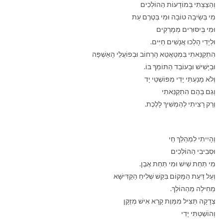
וְהֵצַצְתִּי בְּמוֹדָעוֹת הַהוֹלְכִים
מִי בְּשֵׂיבָה טוֹבָה וּמִי בְּטֶרֶם עֵת
וּמִי בְּיִסּוּרִים מְמָרְקִים
וּלְיָדִי הָלְכוּ אֲנָשִׁים חַיִּים.
הִתְקַנֵּאתִי בִּמְטַאֲטֵא הָרְחוֹב וּבְפוֹעֲלֵי הָאַשְׁפָּה
וּבַיָּשִׁישׁ וּבָעוֹבֵד הַתּוֹמֵךְ בּוֹ.
וְלֹא מָנַעְתִּי יָדִי מִפּוֹשְׁטֵי יָד
וְגַם בָּהֶם הִתְקַנֵּאתִי
וְרַק רָצִיתִי לְהַמְשִׁיךְ לָלֶכֶת.
וְהָיִיתִי לִמְהַלֵּךְ חַי
וּסְבִיבִי הַהוֹלְכִים
מִי תַּחַת שַׁיִשׁ וּמִי תַּחַת אֶבֶן.
וְעַל דַּעַת הַמָּקוֹם בִּקֵּשׁ שְׁלִיחַ הַקַּדִּישָּׁא
מְחִילָה מֵהַהוֹלֵךְ.
צְדָקָה תַּצִּיל מִמָּוֶת קָרָא אִישׁ מְזֻקָּן
וְהוֹשַׁטְתִּי יָדִי