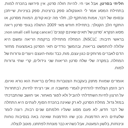
חליתי בסרטן
, אבל אני חי. להיות חולה סרטן, אין פירושו בהכרח למות.
בתחילת המסע אמר לי האונקולוג ספק ברצינות, ספק בציניות, שייתכן
ובסופו של דבר, אמות מהתקף לב, תלוי מה יבוא קודם, המוות מסרטן, או
התקף הלב הקטלני. בתחילת חודש מאי 2009 התגלה בגופי סרטן ריאה
מסוג הנקרא 'סרטן של תאים שאינם קטנים' (
non small cell lung cancer
;
בראשי תיבות:
NSCLC
). המחלה מתחילה ברקמת הריאה ומשם היא
עלולה להתפשט בריאות, ובהמשך נודדים תאי הסרטן באמצעות מחזור
הדם לאברים מרוחקים כגון עצם, מוח, כבד ומוח-העצם ויוצרים גרורות של
המחלה. במקרה שלי שלח סרטן הריאות שני גידולים, קרי שתי גרורות
למוח.
אומרים שמוות מחנק בעקבות הצטברות נוזלים בריאות הוא נורא ואיום.
רוב הזמן הצלחתי להדחיק לגמרי מחשבה זו. אני רציתי לחיות, ו
'
בתחרות'
על הרצון לחיות השתדלתי להוביל ולא לפגר מאחור. אני חושב שהתברכתי
במזל גדול. מחלת הסרטן, לא רק שאינה בהכרח הסוף, לעִתים היא התחלה
של דבר חדש, לא פעם מסוג שעליו חלמתם שנים רבות, רוצה לומר
שלעִתים היא הזדמנות. נכון שזו הזדמנות שאינה באה בנסיבות נוחות
ונינוֹחוֹת, בלשון המעטה, אבל כשהיא כבר מונחת לפתחנו, מוטב לנצלהּ.