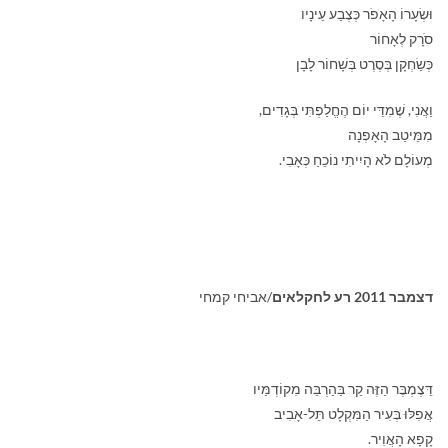
וּשְׂעָרוֹ הָאָפֹר כְּצֶבַע עֵינָיו
סֹרָק לְאָחוֹר
כְּשַׂחְקָן בְּסֶרֶט בְּשָׁחוֹר לָבָן
וַאֲנִי, שֶׁמִדֵּי יוֹם הֶחֱלַפְתִּי בְּגָדִים,
מִמֵּיטַב הָאָפְנָה
מְעוֹלָם לֹא הָיִיתִי נוֹכֵחַ כְּאָבִי.
דצמבר 2011 רע לחקלאים
/אביחי קמחי
דֵּצֶמְבֶּר הַזֶּה קַר בַּהַרְבֵּה מִקוֹדְמַּיו
אֲפִלּוּ בְּעִיר הַמִּקְלָט תֵּל-אָבִיב
קָפָא הָאֲוִיר.