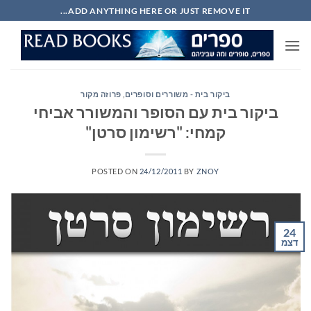
Ski
ADD ANYTHING HERE OR JUST REMOVE IT...
t
conten
ביקור בית - משוררים וסופרים
,
פרוזה מקור
ביקור בית עם הסופר והמשורר אביחי
קמחי: "רשימון סרטן"
POSTED ON
24/12/2011
BY
ZNOY
24
דצמ