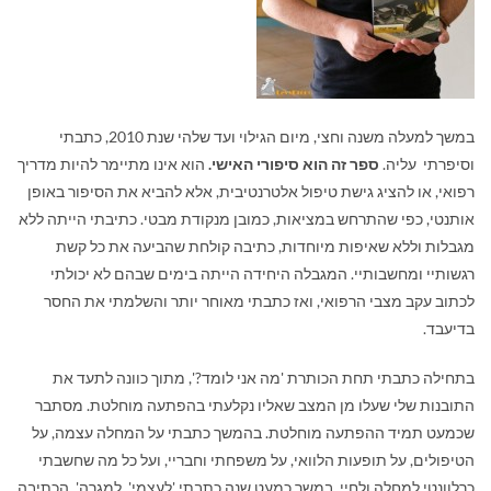
במשך למעלה משנה וחצי, מיום הגילוי ועד שלהי שנת 2010, כתבתי
וסיפרתי עליה.
ספר זה הוא סיפורי האישי.
הוא אינו מתיימר להיות מדריך
רפואי, או להציג גישת טיפול אלטרנטיבית, אלא להביא את הסיפור באופן
אותנטי, כפי שהתרחש במציאות, כמובן מנקודת מבטי. כתיבתי הייתה ללא
מגבלות וללא שאיפות מיוחדות, כתיבה קולחת שהביעה את כל קשת
רגשותיי ומחשבותיי. המגבלה היחידה הייתה בימים שבהם לא יכולתי
לכתוב עקב מצבי הרפואי, ואז כתבתי מאוחר יותר והשלמתי את החסר
בדיעבד.
בתחילה כתבתי תחת הכותרת 'מה אני לומד?', מתוך כוונה לתעד את
התובנות שלי שעלו מן המצב שאליו נקלעתי בהפתעה מוחלטת. מסתבר
שכמעט תמיד ההפתעה מוחלטת. בהמשך כתבתי על המחלה עצמה, על
הטיפולים, על תופעות הלוואי, על משפחתי וחבריי, ועל כל מה שחשבתי
כרלוונטי למחלה ולחיי. במשך כמעט שנה כתבתי 'לעצמי', למגֵרה'. הכתיבה