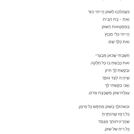
כְּשֶׁהָלַכְנוּ לַשּׁוּק הָיִיתִי הַזָּר
וְאַתְּ – בַּת הַבַּיִת.
בֵּסִמְטָאוֹת הַשּׁוּק
הָיִיתִי כֻּלִּי מְכֻוָּץ
וְאַתְּ כֻּלֵּךְ שָׁם.
חָשַׁבְתִּי שֶׁכאן מִּבְצָרי
ואת כָּבַשְׁתְּ בּוֹ כָּל חֵלֶקה.
וּבִקַּשְׁתְּ לָךְ תִּיק
שֶׁיִּהְיֶה לְצַד גּוּפֵךְ
וַאֲנִי בִּקַּשְׁתִּי לָךְ
עֶגְלַת שׁוּק מְשֻׁבֶּצֶת אָדֹם.
וּכְשהוֹלֵךְ בַּשּׁוּק מְחַפֵּשׂ כָּל סִימָן,
כָּל רֶמֶז שֶׁהוֹתָרְתְּ
שְׁהֲרֵינִּיחוֹחַך מֵגַמֶד
כָּל רֵיחַ של שׁוּק.