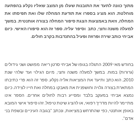
מתוך כוונה לתעד את התובנות שעלו מן המצב שאליו נקלע בהפתעה
מוחלטת. הוא מציג בספרו את תודעת המחלה שלו ואת תפיסתו את
המחלה, וזאת באמצעות הצגת סיפור המחלה בצורה אותנטית. במשך
למעלה משנה וחצי, כתב וסיפר עליה. ספר זה הוא סיפורו האישי. כיום
אביחי כותב שירה ופרוזה ופעיל בהתנדבות בקרב חולים.
בחודש מאי 2009 התגלה בגופו של אביחי סרטן ריאה מפושט ושני גידולים
(גרורות) במוח. במשך למעלה משנה וחצי, מיום הגילוי ועד שלהי שנת
2010, הוא כתב ותיעד את המציאות אליה נקלע. ספר זה הוא פרי כתיבתו
המתארת בצורה גלויה וחושפנית את מאבקו במחלה ואת חייו לצידה. כיום
נמצא אביחי במעקב בלבד ומסייע רבות לחולים אחרים. הספר אינו
מתיימר להיות מדריך רפואי, או להציג שיטת טיפול. זהו סיפור אישי המובא
באופן אותנטי, כפי שהתרחש במציאות, ונכתב "בגובה העיניים ובשפת בני
אדם".