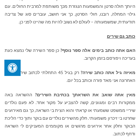
היותך חולה סרטן והמשמעות הנגזרת מכך משותפת למרבית החולים. עם
גילוי המחלה, רובנו, חולי הסרטן, כך אני חושב, עוברים סוג של צריבה
תודעתית, שמשמעותה – לעולם לא נשוב להיות מה שהיינו לפני כן.
כותב גם שירים
האם אתה כותב בימים אלה ספר נוסף?
כן ספר השירה שלי נמצא כעת
בעריכה ויפורסם בזמן הקרוב.
מאיזה גיל אתה כותב שירה?
רק בגיל 45 התחלתי לכתוב שירה ובשנה
האחרונה אני מאד פורה וכותב בכל יום.
מאין אתה שואב את השראתך בכתיבת השירים?
ההשראה באה
ממקורות רבים ומגוונים, קשה להצביע על מקור אחד.
לא פעם נולדים
שיריי ממשפט ששמעתי או קראתי והוא הצית בי השראה, כך גם מאירועים
שחרטו בי זיכרון משמעותי.
חלק מהשירים נולדים עם בוקר ותוך כדי הליכת
הבוקר וחלק אחר אירועים מרגשים או מקוממים המעניקים לי השראה
ודחף לכתוב.