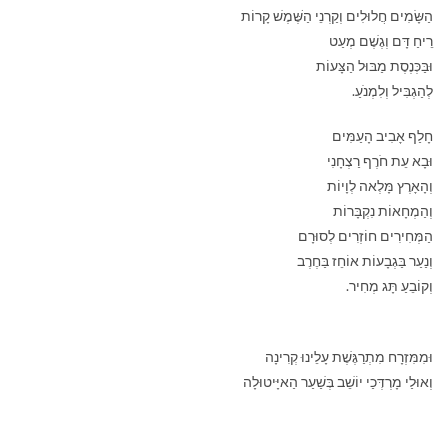
הַשָּׂמִים חֲלוּלִים וְקַרְנֵי הַשֶּׁמֶשׁ קָרוֹת
רֵיחַ דָּם וְגֶשֶׁם מְעַט
וּבַּכְּנֶסֶת מַבּוּל הַצָּעוֹת
לְהַגְבִּיל וְלִמְנֹעַ.
חָלַף אָבִיב הָעַמִּים
וּבָא עֵת חֹרֶף רַצְחָנִי
וְהָאָרֶץ מָּלְאה לְוָיוֹת
וְהַמְחָאוֹת נִקְבָּרוֹת
הַמְּחִירִים חוֹזְרִים לְסוּרָם
וְנַעַר בַּגְבָעוֹת אוֹחֵז בַּחֶרֶב
וְקוֹבֵעַ תָּג מְחִיר.
וּמִמִּזְרָח מִתְרַגֶּשֶׁת עָלֵינוּ קְרִינָה
וְאוּלַי מָרְדְּכַי יוֹשֵׁב בְּשַׁעַר הַאיָּיטוּלָה