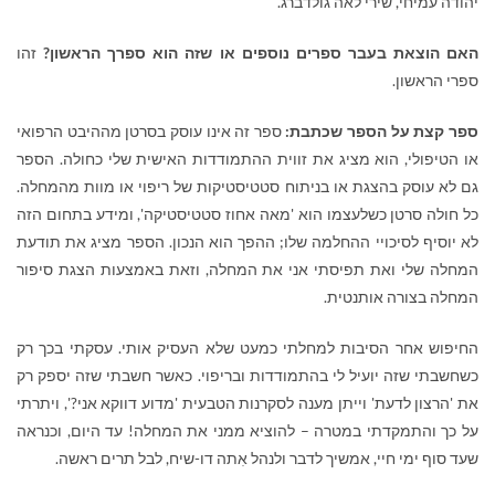
יהודה עמיחי, שירי לאה גולדברג.
האם הוצאת בעבר ספרים נוספים או שזה הוא ספרך הראשון?
זהו
ספרי הראשון.
ספר קצת על הספר שכתבת:
ספר זה אינו עוסק בסרטן מההיבט הרפואי
או הטיפולי, הוא מציג את זווית ההתמודדות האישית שלי כחולה. הספר
גם לא עוסק בהצגת או בניתוח סטטיסטיקות של ריפוי או מוות מהמחלה.
כל חולה סרטן כשלעצמו הוא 'מאה אחוז סטטיסטיקה', ומידע בתחום הזה
לא יוסיף לסיכויי ההחלמה שלו; ההפך הוא הנכון. הספר מציג את תודעת
המחלה שלי ואת תפיסתי אני את המחלה, וזאת באמצעות הצגת סיפור
המחלה בצורה אותנטית.
החיפוש אחר הסיבות למחלתי כמעט שלא העסיק אותי. עסקתי בכך רק
כשחשבתי שזה יועיל לי בהתמודדות ובריפוי. כאשר חשבתי שזה יספק רק
את 'הרצון לדעת' וייתן מענה לסקרנות הטבעית 'מדוע דווקא אני?', ויתרתי
על כך והתמקדתי במטרה – להוציא ממני את המחלה! עד היום, וכנראה
שעד סוף ימי חיי, אמשיך לדבר ולנהל אִתה דו-שיח, לבל תרים ראשה.