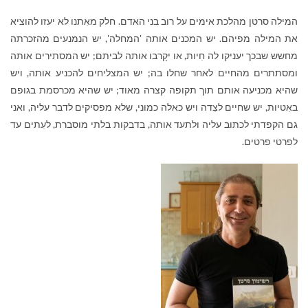
המילה סרטן מהלכת אימים על רוב בני האדם. חלק מאִתנו לא יעזו להוציא
את המילה מפיהם. יש המכנים אותה 'המחלה', יש הנמנעים מהזכרתה
מחשש שבכך יעניקו לה חִיות, או יקָרבו אותה לביתם; יש המסתירים אותה
ומסתתרים מהחיים לאחר שחלו בה; יש המצליחים להכניע אותה, ויש
שהיא מכניעה אותם תוך תקופה קצרה מאוד; יש שהיא מכרסמת בגופם
באִטיות, יש שחיים לצִדה ויש כאלה כמוני, שלא מפסיקים לדבר עליה, ואני
גם הקפדתי לכתוב עליה ולתעד אותה, בדבקות בלתי מוסברת, לעִתים עד
לפרטי פרטים.