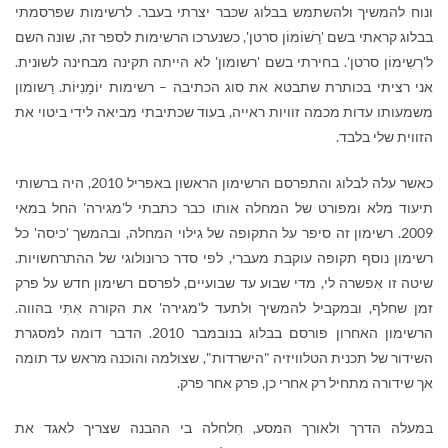
ונוח להמשיך ולהשתמש בבלוג שכבר יצרתי בעבר. לרשימות שפרסמתי
בבלוג קראתי בשם 'רַשׁוֹמוֹן סרטן', כשנערכו הרשימות לספר זה, שונה השם
ל'רְשִימוֹן סרטן'. בחירתי בשם 'רשומון' לא הייתה תקינה מבחינה לשונית.
אני רציתי בכותרת שתבטא את סוג הכתיבה – רשימות יוֹמָנִיּוֹת. רַשומון
משמעותו עדות מכמה זוויות ראייה, בעוד שכתיבתי מביאה לידי ביטוי את
הזווית שלי בלבד.
כאשר עלה לבלוג והתפרסם הרשימון הראשון באפריל 2010, היה ברשותי
תיעוד מלא ומפורט של המחלה אותו כבר כתבתי ל'מגירה' החל במאי
2009. רשימון זה סיפר על התקופה של גילוי המחלה, ובהמשך 'כיסה' כל
רשימון נוסף תקופה עוקבת מעברי, לפי סדר כרונולוגי של ההתרחשויות.
שיטה זו אִפשרה לי, מדי שבוע עד שבועיים, לפרסם רשימון חדש על פרק
זמן שחלף, ובמקביל להמשיך ולתעד ל'מגירה' את הקורה אִתִּי בהווה.
הרשימון האחרון פורסם בבלוג בנובמבר 2010. הדבר דומה למסגרת
השידור של תכנית הטלוויזיה "הישרדות", שצולמה והוכנה מראש עד תומה
אך שידורה מתחיל רק אחרי כן, פרק אחר פרק.
במעלה הדרך ולאורך המסע, חִלחלה בי ההבנה שצריך לאגד את