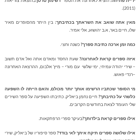
יריית פתיחה:
הוציא לאחרונה את הספר
רשימון סרטן
בהוצאת צור-אות
(2011).
מאין אתה שואב את השראתך בכתיבתך:
בין היתר מהסופרים מאיר
שלו, חיים באר, א.ב יהושוע, אלי אמיר.
כמה זמן ארכה כתיבת ספרך?
כשנה וחצי.
איזה ספרים קראת לאחרונה?
שעת החסד ומאדם אתה ואל אדם תשוב
– שירי יהודה עמיחי, ימי שלשי עם מורי – מיץ' אלבום, ההרצאה האחרונה
–רנדי פאוש.
מי הסופר שכתביו הרשימו אותך יותר מכולם, והאם הייתה לו השפעה
כלשהי על כתיבתך?
חיים נחמן ביאליק. כתיבתו השפיעה על ספר השירים
שלי העומד לצאת בחודשים הקרובים.
אילו ספרים קראת בילדותך?
בעיקר ספרי הרפתקאות.
אילו שלושה ספרים תיקח איתך לאי בודד?
ספר סיפוריו של ביאליק, שירי