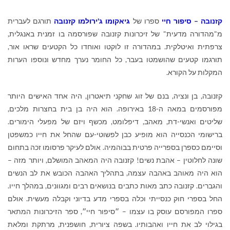
קזנובה – סיפור חיי
ספרו של
גיאקומו ג'ירולמו קזנובה
תורגם לעברית
מ"מהדורה מדעית" של זיכרונות קזנובה שפורסמה בו זמנית באנגלית,
צרפתית ואיטלקית. במהדורה זו לוקטו ואוחדו כל הקטעים שראו אור,
תורגמו קטעים שהושמטו בעבר, כל החומר נערך מחדש ונוספו הערות
המקלות על הקורא.
קזנובה, בן ונציה, בנם של זוג שחקני תיאטרון, היה אחד האישים היותר
מפורסמים במאה ה-18 באירופה. הוא היה בן בית בחצרות מלכים,
שליטים ואנשי-דת, מאהב, דיפלומט, מכשף ויזם של מפעלי הימורים.
ברישומי הכנסייה הוא מופיע כבן לפשוטי-עם שהחל את חייו כמשפטן
וסיימם כספרן בספרייה פרטית בבוהמיה. אולם לעיקר פרסומו זכה בתחום
שונה לחלוטין – אהבת נשים! קזנובה היה המאהב המושלם, ויותר מזה –
הוא היה מאוהב באהבה עצמה, בתהליך האהבה הכובש את לב הנשים
והגברים. קזנובה כתב מאות כתבים בנושאים רבים ומגוונים, במהלך חייו.
החל בספרי חוק כנסייתי וכלה בספרי מדע בדיוני וקבלה מעשית. אולם
ספרו המפורסם עוסק בו עצמו – ״סיפור חיי״, ספר הזיכרונות המתאר
בגילוי לב את חייו ואהבותיו. בשפה ציורית, חושפנית, מרתקת ומלאת