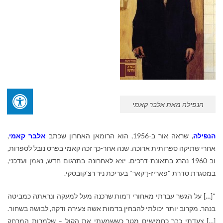
הנפילה מאת אלבר קאמי
הנפילה
, שראה אור ב-1956, הוא הרומאן האחרון שכתב
אלבר קאמי
,
אחרי שתיקה ספרותית ארוכה. שנה אחר-כך זכה קאמי בפרס נובל לספרות,
וב-1960 נהרג בתאונת-דרכים
.
יצא לאחרונה בתרגום חדש, נאמן ועדכני,
במסגרת סדרת "פאריז-דָקאר" בעריכת ניר רצ'קובסקי
.
"[…] על הגשר עברתי מאחורי דמות שרכנה מעל למעקה ונראתה כמביטה
בנהר. מקרוב יותר יכולתי להבחין בדמות אשה צעירה ודקה, לבושה בשחור.
[…] צעדתי כבר כחמישים מטר כששמעתי את הקול – שלמרות המרחק