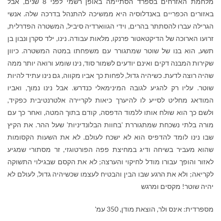
מלחמת האזרחים בספרד הסתיימה באופן רשמי לפני 8 שנים, אבל
באזורים הכפריים באנדלוסיה היא ממשיכה להתנהל בדרכה שלה. אנשי
הגרילה עברו להסתתר בהרים, וידי הגווארדיה סיביל, המשטרה הפדרלית,
זרועו הארוכה של הדיקטאטור פרנקו, מלאות עבודה. נינו, ילד סקרן ונבון בן
תשע, הוא בנו של שוטר שמתגורר עם משפחתו במטה המשטרה. כיוון
שקירות המבנה דקים ואינם יודעים לשמור סוד, נינו שומע ורואה יותר ממה
שהיה רוצה לדעת. כשיהיה גדול, לפחות כך אביו מקווה, גם נינו עתיד להיות
שוטר. עליו רק להגיע לגובה המינימאלי כנדרש. אבל נינו נמוך, ואביו
המודאג מחליט לסייע לו להיערך כיאות לקריירה אלטרנטיבית כפקיד,
ולשם כך הוא שולח אותו ללמוד הדפסה, קודם בתוך המטה, ואחר כך עם
מורה בלתי נשכחת שמתגוררת 'בחוות הבלונדיניות' שעל ההר
.
את הקיץ
שבו נינו לומד להדפיס הוא לא ישכח לעולם. לא את השעות הקסומות
שהוא מעביר בשיחה ודיג במחיצת פפה הפורטוגזי, זר מסתורי שמגיע
לאזור והופך עבורו מודל לחיקוי והערצה; לא את הקסם שבגילוי התשוקה
לקריאה; ולא את הרגע שבו הבין והבטיח לעצמו שכשיהיה גדול, לעולם לא
יהיה שוטר
!
מקסים ומרגש
מספרדית: אינס ולר, הוצאת מודן, 350 עמ'