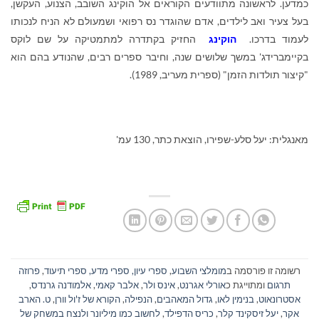
כמדען. לראשונה מתוודעים הקוראים אל הוקינג השובב, הצנוע, העקשן,
בעל צעיר ואב לילדים, אדם שהוגדר נס רפואי ושמעולם לא הניח לנכותו
לעמוד בדרכו.
הוקינג
החזיק בקתדרה למתמטיקה על שם לוקס
בקיימברידג' במשך שלושים שנה, וחיבר ספרים רבים, שהנודע בהם הוא
"קיצור תולדות הזמן" (ספרית מעריב, 1989).
מאנגלית: יעל סלע-שפירו, הוצאת כתר, 130 עמ'
רשומה זו פורסמה ב
מומלצי השבוע
,
ספרי עיון, ספרי מדע, ספרי תיעוד
,
פרוזה
תרגום
ומתוייגת כ
אורלי אגרנט
,
אינס ולר
,
אלבר קאמי
,
אלמודנה גרנדס
,
אסטרונאוט
,
בנימין לאו
,
גדול המאהבים
,
הנפילה
,
הקורא של ז'ול וורן
,
ט. הארב
אקר
,
יעל זיסקינד קלר
,
כריס הדפילד
,
לחשוב כמו מיליונר ולנצח במשחק של