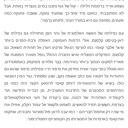
נשמע אדיר בדממת הלילה – קול של גוף נחבט במים. נעצרתי באחת, אבל
לא הסתובבתי. כמעט מיד אחר-כך שמעתי צעקה, ששבה ונזעקה כמה
פעמים, נסחפה גם היא במורד הנהר, ולפתע נָדַמָה".
עם נפילתה של האשה האלמונית אל נהר הסֵן מתחילה גם נפילתו של
ז'אן-בָּטיסט קְלַָמַנְס, אולי הדמות העמוקה, האפלה ורבת-הפנים ביותר
שיצר אלבֶּר קאמי. כמו לוּציפֶר הנופל מרקיע העדן אל תחתית השאול, גם
קלמנס, הפרקליט המצליח ואיש החברה ההולל, נופל מאוויר הפסגות של
פאריז למקום הנמוך ביותר באירופה. בְּבָּר מלחים מפוקפק באמסטרדם,
הוא מגולל בפני עובר-אורח מזדמן את סיפור חייו ונפילתו, סיפור שהוא גם
התוודות על חטאיו וגם כתב-אשמה נוקב, שנון ומסחרר, נגד המין האנושי
כולו. בשיא של וירטואוזיות דוחס קאמי לרומאן הקצר הזה כמה מן
המיתוסים המכוננים של התרבות המערבית, מן הברית החדשה ועד
ל'קומדיה האלוהית' של דנטה, וגם ביקורת על חוגי האינטלקטואלים
בצרפת, השָׂשים תמיד להאשים, לשפוט ולקשור אל עמוד הקלון, אפילו את
מי שהיו רק אתמול חבריהם – רמז עבה לז'אן-פּול סארטר וחבורתו, שתקפו
את קאמי בארסיות על התנערותו מן הקומוניזם הסטליניסטי.