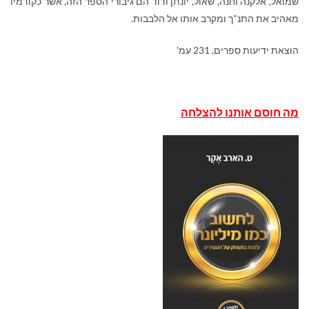
שמואל, אלקנה וחנה, שאול, יונתן ודוד הם גיבורי הספר הזה, אשר כקודמיו
מאהיב את התנ"ך ומקרב אותו אל הלבבות.
הוצאת ידיעות ספרים, 231 עמ'
מה חוסם אותנו להצלחה