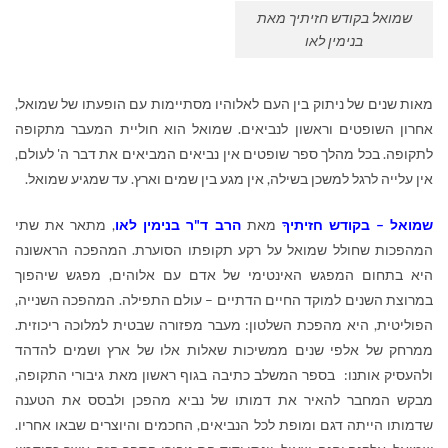
שמואל בקודש חזיתיך מאת
בנימין לאו
מאות שנים של ניתוק בין העם לאלוהיו מסתיימות עם הופעתו של שמואל,
אחרון השופטים וראשון לנביאים. שמואל הוא חוליית המעבר מתקופה
לתקופה. בכל מהלך ספר שופטים אין נביאים המביאים את דבר ה' לעולם,
אין עלייה לרגל למשכן בשילה, אין מגע בין שמים וארץ. עד שמגיע שמואל.
שמואל – בקודש חזיתיךָ
מאת
הרב ד"ר בנימין לאו
, מתאר את שתי
המהפכות שחולל שמואל על רקע תקופתו הסוערת. המהפכה הראשונה
היא בתחום המפגש האינטימי של אדם עם אלוהים, מפגש שיהפוך
במרוצת השנים למוקד החיים הדתיים – עולם התפילה. המהפכה השנייה,
הפוליטית, היא מהפכת השלטון: מעבר מפזורה שבטית למלוכה ריכוזית.
ממרחק של אלפי שנים ממשיכות שאלות אלו של ארץ ושמים להדהד
ולהעסיק אותנו: בספר המשלב כתיבה בגוף ראשון מאת גיבורי התקופה,
מבקש המחבר להאיר את דמותו של נביא מהפכן ולבסס את הטענה
שדמותו הייתה דגם ומופת לכל הנביאים, החכמים והיוצרים שבאו אחריו.