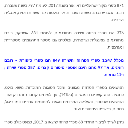
871 ספרי מקור ישראליים ראו אור בשנת 2017, לעומת 797 בשנה שעברה,
רובם המכריע נכתב בשפה העברית, אך בולטות גם השפות רוסית, אנגלית
וערבית.
376 הם ספרי פרוזה ושירה מתורגמים, לעומת 331 אשתקד, רובם
מתורגמים מאנגלית וצרפתית, ובולטים גם מספר התרגומים מספרדית
ומגרמנית.
מכלל 1,247 ספרי הפרוזה והשירה 849 הם ספרי סיפורת – רובם
רומנים, אך 97 מהם הינם אוספי סיפורים קצרים; 387 ספרי שירה ;
ו-11 מחזות.
הנושאים בספרי הפרוזה מגוונים ומכל הסוגות המוכרות. נושא בולט,
כתמיד, הוא קשרים רומנטיים (כ-14%), אך לעיתים קרובות זהו רק אחד
הנושאים שבספר, והעלילה המרכזית נוגעת לתחומים אחרים כמו ריגול,
כספים, פרשייה היסטורית ועוד.
ניתן לשייך לציבור החרדי 68 ספרי פרוזה שיצאו ב-2017, כמעט כולם ספרי