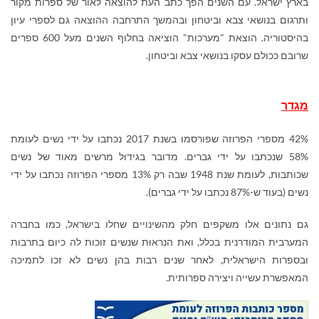
בארץ ישראל. עם השנים הפך כתב העת להוצאה לאור של ספרות מקור
ותרגום בנושאי צבא וביטחון ובהמשך התרחבה ההוצאה גם לספרי עיון
בהיסטוריה. הוצאת "מערכות" הוציאה בחלוף השנים מעל 600 ספרים
שרובם ככולם עסקו בנושאי צבא וביטחון.
מגדר
42% מספרי הפרוזה שפורסמו בשנת 2017 נכתבו על ידי נשים לעומת
58% שנכתבו על ידי גברים. מדובר בגידול מרשים מאוד של נשים
שכותבות, לעומת שנת 1948 שבה רק 13% מספרי הפרוזה נכתבו על ידי
נשים (בעוד ש-87% נכתבו על ידי גברים).
גם נתונים אלו משקפים חלק מהשינויים שחלו בישראל, כמו בחברה
המערבית המודרנית בכלל, ואת הנִראוּת שנשים זוכות לה כיום בתרבות
ובספרות הישראלית, לאחר שנים רבות בהן נשים לא זכו לתמיכה
המאפשרת עשייה ויצירה ספרותית.