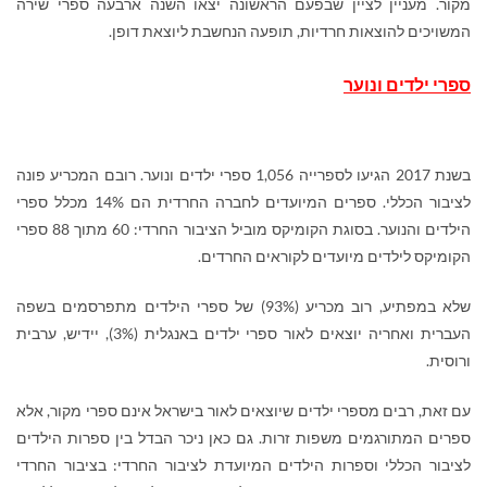
מקור. מעניין לציין שבפעם הראשונה יצאו השנה ארבעה ספרי שירה
המשויכים להוצאות חרדיות, תופעה הנחשבת ליוצאת דופן.
ספרי ילדים ונוער
בשנת 2017 הגיעו לספרייה 1,056 ספרי ילדים ונוער. רובם המכריע פונה
לציבור הכללי. ספרים המיועדים לחברה החרדית הם 14% מכלל ספרי
הילדים והנוער. בסוגת הקומיקס מוביל הציבור החרדי: 60 מתוך 88 ספרי
הקומיקס לילדים מיועדים לקוראים החרדים.
שלא במפתיע, רוב מכריע (93%) של ספרי הילדים מתפרסמים בשפה
העברית ואחריה יוצאים לאור ספרי ילדים באנגלית (3%), יידיש, ערבית
ורוסית.
עם זאת, רבים מספרי ילדים שיוצאים לאור בישראל אינם ספרי מקור, אלא
ספרים המתורגמים משפות זרות. גם כאן ניכר הבדל בין ספרות הילדים
לציבור הכללי וספרות הילדים המיועדת לציבור החרדי: בציבור החרדי