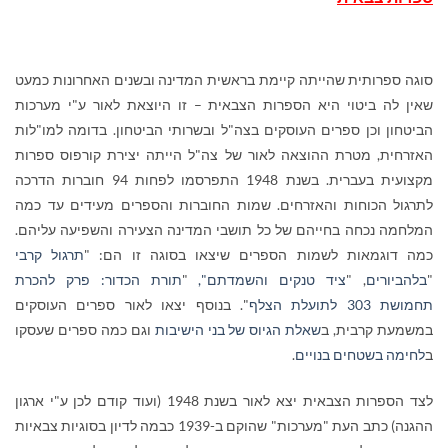
סוגה ספרותית שהייתה קיימת בראשית המדינה ובשנים האחרונות כמעט
שאין לה ביטוי היא הספרות הצבאית – זו היוצאת לאור ע"י מערכות
הביטחון וכן ספרים העוסקים בצה"ל ובשרותי הביטחון. בדומה למו"לות
האזרחית, מטרת ההוצאה לאור של צה"ל הייתה יצירת קורפוס ספרות
מקצועית בעברית. בשנת 1948 התפרסמו לפחות 94 חוברות הדרכה
לתרגול הכוחות והאזרחים. שמות החוברות והספרים מעידים עד כמה
המלחמה נכחה בחייהם של כל תושבי המדינה הצעירה והשפיעה עליהם.
כמה דוגמאות לשמות הספרים שיצאו בסוגה זו הם:
"
תרגול קרבי
"
בלהביורים
,
"
ציד טנקים והשמדתם",
"
תורת הכדור: פרק להכרת
תחמושת 303 לתועלת הצלף
". בנוסף יצאו לאור ספרים העוסקים
במשמעת קרבית, ב
שאלת הגיוס של בני הישיבות
וגם כמה ספרים שעסקו
ב
לחימה בשטחים בנויים
.
לצד הספרות הצבאית יצא לאור בשנת 1948 (ועוד קודם לכן ע"י ארגון
ההגנה) כתב העת "מערכות" שהוקם ב-1939 כבמה לדיון בסוגיות צבאיות