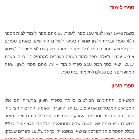
ספרי לימוד
בשנת 1948 יצאו לאור 110 ספרי לימוד: 65 מהם ספרי לימוד לבית הספר
ו-45 ספרי עברית ולשון שנועדו בעיקר לעולים החדשים. באותם ספרים
ניתן למצוא כותרים כמו "כלי מטבח: מונחי לשון עם 60 ציורים", "שיחון
אידיש עברי" ו"עלה: ספר למוד השפה העברית למתחילים". כיום, בשנת
2017, יצאו בסך הכול 210 ספרי לימוד – 79 מהם ספרי לשון ושפה
המיועדים רובם ככולם לתלמידי בית ספר.
ספרי העיון
הנושאים והתחומים הבולטים ביותר בספרי העיון בתש"ח הם אלו
המביאים המבטאים את עיצוב ובניית החברה, האומה והתרבות הציונית.
ספרי ההיסטוריה וספרים העוסקים במדינה ובצה"ל היו נפוצים מאוד
בתש"ח ובעיצומה של השנה שבה התחוללה מלחמת העצמאות כ-9%
מכלל הספרים המתפרסמים יצאו בנושא זה. כך למשל, 18 ספרים שעסקו
במלחמת השחרור יצאו תוך כדי הקרבות ובנוסף יצאו לאור 29 ספרים