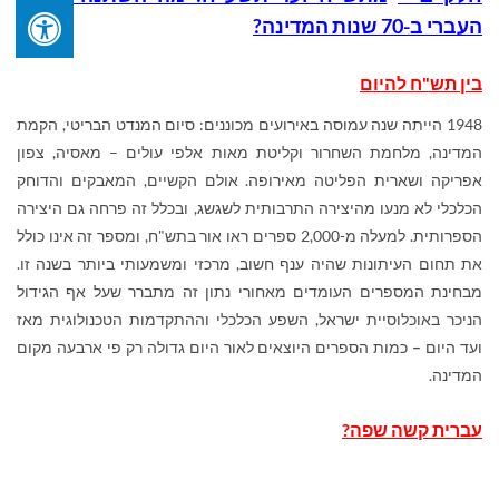
העברי ב-70 שנות המדינה?
בין תש"ח להיום
1948 הייתה שנה עמוסה באירועים מכוננים: סיום המנדט הבריטי, הקמת
המדינה, מלחמת השחרור וקליטת מאות אלפי עולים – מאסיה, צפון
אפריקה ושארית הפליטה מאירופה. אולם הקשיים, המאבקים והדוחק
הכלכלי לא מנעו מהיצירה התרבותית לשגשג, ובכלל זה פרחה גם היצירה
הספרותית. למעלה מ-2,000 ספרים ראו אור בתש"ח, ומספר זה אינו כולל
את תחום העיתונות שהיה ענף חשוב, מרכזי ומשמעותי ביותר בשנה זו.
מבחינת המספרים העומדים מאחורי נתון זה מתברר שעל אף הגידול
הניכר באוכלוסיית ישראל, השפע הכלכלי וההתקדמות הטכנולוגית מאז
ועד היום
–
כמות הספרים היוצאים לאור היום גדולה רק פי ארבעה מקום
המדינה.
עברית קשה שפה?