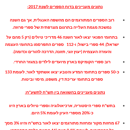
נתונים מעניינים בדוח הספרים לשנת 2017:
רוב הספרים המתורגמים הם מהשפה האנגלית, אך גם השנה
נמשכת מגמת העלייה בתרגום מצרפתית של ספרי פרוזה.
בתחומי הפנאי יצאו לאור השנה
46 מדריכי טיולים (רק 5 מהם על
ישראל); 44 ספרי בישול; ו-112 ספרים התפרסמו בתחומי העצמה
והעזרה העצמית (יעוץ זוגי, תזונה, הדרכה להורים וכדומה).
רוב ספרי הקומיקס בארץ מיועדים לילדים במגזר החרדי.
כ-50 ספרים בתחומי המדע והטבע יצאו אשתקד לאור, לעומת 133
ספרים בתחומי עריכת דין, משפט, מיסוי וביטוח.
נתונים מעניינים בהשוואה בין תש"ח לתשע"ח:
בתש"ח ספרי היסטוריה, ארכיאולוגיה וספרי טיולים בארץ היוו
כ-20% מספרי העיון לעומת 5% היום.
67 מחזות מקור ומחזות מתורגמים יצאו לאור בתש"ח והיוו 3% מסך