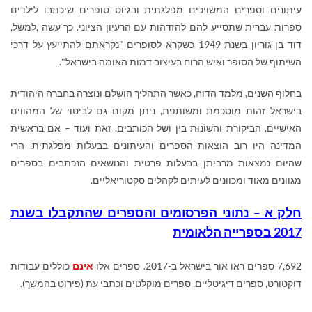
עיתונים וספרים המשויכים מפלגתית ובגיוס סופרים שיכתבו לילדים
ספרות עברית שתסייע להם להזדהות עם הרעיון הציוני. כך עשה ,למשל,
דוד בן גוריון בשנת 1949 כשקרא לסופרים "נקראתם להתייעץ על דרכי
השיתוף של הסופר ואיש הרוח בעיצוב דמות האומה בישראל".
בחלוף השנים, מלמד הדוח, כאשר התהליך הושלם ונוצרה בחברה היהודית
בישראל זהות מוסכמת ומשותפת, ניתן מקום גם לביטוי של המהווים
האישיים, הביקורת והשׁוֹנוּת בין ושל הכותבים. זאת ועוד – אם בראשית
המדינה היו רוב הוצאות הספרים והעיתונים בבעלות מפלגתית, הרי
שהיום נמצאות מרביתן בבעלות פרטית והנושאים הנכתבים בספרים
מגוונים מאוד ומכוונים לעיתים לקהלים סקטוריאליים.
חלק א
–
נתוני הפרסומים והספרים שהתקבלו בשנת
2017 בספרייה הלאומית
7,692 ספרים ראו אור בישראל ב-2017. ספרים אלו
אינם
כוללים עבודות
דוקטורט, ספרים דיגיטליים, ספרים מוקלטים וכתבי עת (פירוט בהמשך).