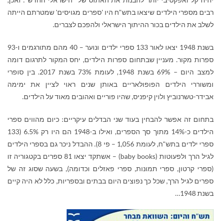
רבים מספרי הילדים שיצאו בתש"ח היו 'ספרים מגויסים' שמטרתם הייתה
לשלב את הילדים בכור ההיתוך הישראלי ולהפכם לצברים.
בשנת 1948 יצאו לאור 133 ספרי ילדים ונוער – 40 מהם מתורגמים ו-93
ספרות מקור. מעניין שבתחום ספרות הילדים, יחס המקור לתרגום דומה
למצב היום – 69% בשנת 1948, לעומת 73% בשנת 2017. בין סופרי
ומשוררי הילדים הפופולאריים באותן שנים ראוי לציין את ימימה
אבידר-טשרנוביץ ולוין קיפניס, שהיו פוריים ואהובים מאוד על הילדים.
בתחום זה אפשר להבחין בעוד שני הבדלים עיקריים: כיום מהווים ספרי
הילדים כ-14% מתוך סך הספרים, ואילו ב-1948 הם היו רק 6.5% (133
ספרי ילדים בתש"ח, לעומת 1,056 – פי 8). ההבדל ניכר גם בספרי הילדים
לגיל הרך ולפעוטות (
baby books
) – אשתקד יצאו 81 ספרים בקטגוריה זו
(ספרי קרטון, ספרי תמונות, ספרי פאזלים וכדומה), בשעה שסוג זה של
ספרים לגיל הרך, שכל כך נפוצים היום בבתים ובספריות, כלל לא היה קיים
בשנת 1948…