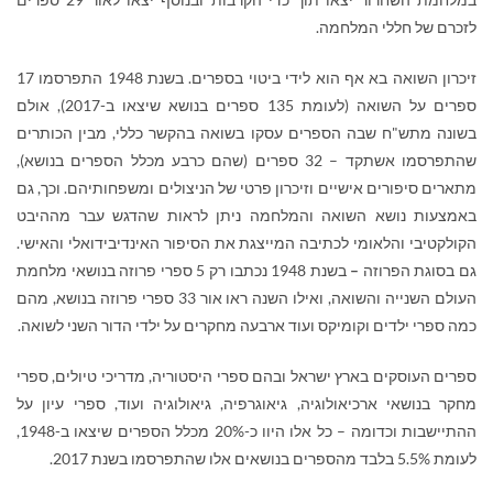
לזכרם של חללי המלחמה.
זיכרון השואה בא אף הוא לידי ביטוי בספרים. בשנת 1948 התפרסמו 17
ספרים על השואה (לעומת 135 ספרים בנושא שיצאו ב-2017), אולם
בשונה מתש"ח שבה הספרים עסקו בשואה בהקשר כללי, מבין הכותרים
שהתפרסמו אשתקד – 32 ספרים (שהם כרבע מכלל הספרים בנושא),
מתארים סיפורים אישיים וזיכרון פרטי של הניצולים ומשפחותיהם. וכך, גם
באמצעות נושא השואה והמלחמה ניתן לראות שהדגש עבר מההיבט
הקולקטיבי והלאומי לכתיבה המייצגת את הסיפור האינדיבידואלי והאישי.
גם בסוגת הפרוזה
–
בשנת 1948 נכתבו רק 5 ספרי פרוזה בנושאי מלחמת
העולם השנייה והשואה, ואילו השנה ראו אור 33 ספרי פרוזה בנושא, מהם
כמה ספרי ילדים וקומיקס ועוד ארבעה מחקרים על ילדי הדור השני לשואה.
ספרים העוסקים בארץ ישראל ובהם ספרי היסטוריה, מדריכי טיולים, ספרי
מחקר בנושאי ארכיאולוגיה, גיאוגרפיה, גיאולוגיה ועוד, ספרי עיון על
ההתיישבות וכדומה – כל אלו היוו כ-20% מכלל הספרים שיצאו ב-1948,
לעומת 5.5% בלבד מהספרים בנושאים אלו שהתפרסמו בשנת 2017.