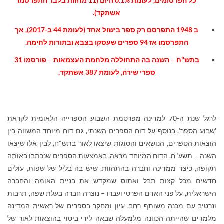
כל הפרסומים, לעומת 0.1% היום (11 מחזות בלבד התפרסמו
אשתקד).
ב 1948 התפרסם רק ספר בישול אחד (לעומת 44 ב-2017), אך
התפרסמו אז 94 ספרים שעסקו בצבא ובתורות לחימה.
בתש"ח
–
השנה בה התחוללה מלחמת העצמאות
–
פורסמו 31
ספרי שירה, לעומת 387 אשתקד.
לרגל שנת ה-70 למדינה מפרסמת השבוע הספרייה הלאומית לקראת
'שבוע הספר', בנוסף על דוח הספרים השנתי, גם דוח מיוחד המשווה בין
הוצאות הספרים, הנושאים והסוגות שיצאו לאור בתש"ח, לבין אלו שיצאו
השנה – תשע"ח. הדוח המיוחד מראה, באמצעות הספרים שנכתבו באותה
תקופה, כיצד ממדינה וחברה בהתהוות, שיש בה בליל של שפות, עולים
חדשים מכל קצות תבל ואתוס שמקדש את בניית האומה והחברה
הישראלית, על פני האדם הפרטי ועברו – נוצרה חברה בעלת שפה, תרבות
ונרטיב עם מכנה משותף רחב. עיון ומחקר בספרים של ראשית המדינה
מלמדים שהייתה הכוונה מלמעלה שבאה לידי ביטוי בהוצאות לאור של