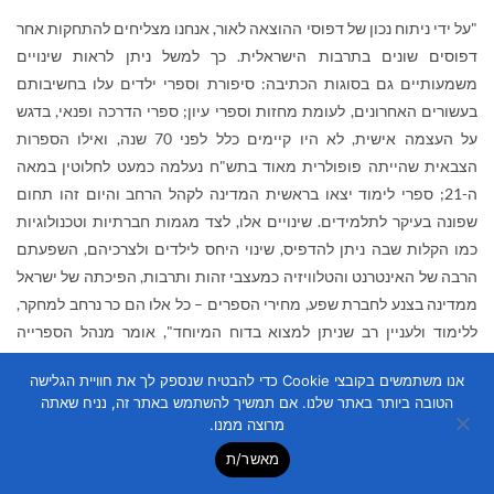
"על ידי ניתוח נכון של דפוסי ההוצאה לאור, אנחנו מצליחים להתחקות אחר
דפוסים שונים בתרבות הישראלית. כך למשל ניתן לראות שינויים
משמעותיים גם בסוגות הכתיבה: סיפורת וספרי ילדים עלו בחשיבותם
בעשורים האחרונים, לעומת מחזות וספרי עיון; ספרי הדרכה ופנאי, בדגש
על העצמה אישית, לא היו קיימים כלל לפני 70 שנה, ואילו הספרות
הצבאית שהייתה פופולרית מאוד בתש"ח נעלמה כמעט לחלוטין במאה
ה-21; ספרי לימוד יצאו בראשית המדינה לקהל הרחב והיום זהו תחום
שפונה בעיקר לתלמידים. שינויים אלו, לצד מגמות חברתיות וטכנולוגיות
כמו הקלות שבה ניתן להדפיס, שינוי היחס לילדים ולצרכיהם, השפעתם
הרבה של האינטרנט והטלוויזיה כמעצבי זהות ותרבות, הפיכתה של ישראל
ממדינה בצנע לחברת שפע, מחירי הספרים – כל אלו הם כר נרחב למחקר,
ללימוד ולעניין רב שניתן למצוא בדוח המיוחד", אומר מנהל הספרייה
הלאומית, אורן וינברג.
אנו משתמשים בקובצי Cookie כדי להבטיח שנספק לך את חוויית הגלישה
הטובה ביותר באתר שלנו. אם תמשיך להשתמש באתר זה, נניח שאתה
מרוצה ממנו.
מאשר/ת