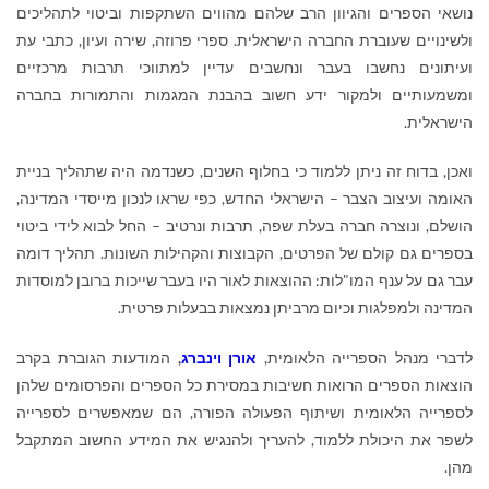
נושאי הספרים והגיוון הרב שלהם מהווים השתקפות וביטוי לתהליכים
ולשינויים שעוברת החברה הישראלית. ספרי פרוזה, שירה ועיון, כתבי עת
ועיתונים נחשבו בעבר ונחשבים עדיין למתווכי תרבות מרכזיים
ומשמעותיים ולמקור ידע חשוב בהבנת המגמות והתמורות בחברה
הישראלית.
ואכן, בדוח זה ניתן ללמוד כי בחלוף השנים, כשנדמה היה שתהליך בניית
האומה ועיצוב הצבר – הישראלי החדש, כפי שראו לנכון מייסדי המדינה,
הושלם, ונוצרה חברה בעלת שפה, תרבות ונרטיב – החל לבוא לידי ביטוי
בספרים גם קולם של הפרטים, הקבוצות והקהילות השונות. תהליך דומה
עבר גם על ענף המו"לות: ההוצאות לאור היו בעבר שייכות ברובן למוסדות
המדינה ולמפלגות וכיום מרביתן נמצאות בבעלות פרטית.
לדברי מנהל הספרייה הלאומית,
אורן וינברג
,
המודעות הגוברת בקרב
הוצאות הספרים הרואות חשיבות במסירת כל הספרים והפרסומים שלהן
לספרייה הלאומית ושיתוף הפעולה הפורה, הם שמאפשרים לספרייה
לשפר את היכולת ללמוד, להעריך ולהנגיש את המידע החשוב המתקבל
מהן.