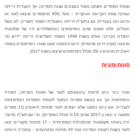
שפות הספרים השתנו מאוד בשבעים שנות המדינה, אך העברית הייתה
ועודנה שפת הקריאה העיקרית
–
מעל 90% מהספרים שיצאו לאור אז
והיום הם בעברית. גם בתש"ח הייתה האנגלית השפה השנייה, לא בשל
העולים, אלא משום שרוב הפרסומים הממשלתיים היו של שלטונות
המנדט הבריטי. אולם בשנת 1948 השפה השלישית הייתה יידיש (פי
ארבעה מערבית או מרוסית). היום התמונה מעט שונה: הפרסומים בשפה
הערבית מהווים כ-3% מכלל הפרסומים שיצאו בשנת 2017.
סוגות וסוגיות
שינוי ניכר ניתן לראות בהוצאתם לאור של סוגות הפרוזה, השירה
והמחזאות וכך גם בנושא ספרות המקור לעומת הספרות המתורגמת
לעברית. אם כיום כמעט שלא יוצאים לאור מחזות תיאטרון (11 ספרים
מסוגה זו יצאו ב-2017 שהם 0.1% מכלל הספרים), הרי שבתש"ח מדובר
היה באחוז משמעותי מהפעילות הספרותית
–
17 מחזות מקוריים יצאו
לאור בשנת הקמת המדינה ועוד 49 מחזות מתורגמים – ובסה"כ היוותה