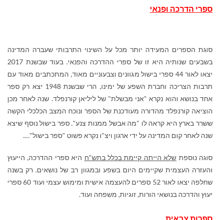
ספרי הדרכה ופנאי
סוגת הספרים המעידה יותר מכל על השינוי התרבותי שעברה המדינה
בשבעים שנותיה היא זו של ספרי ההדרכה והפנאי. בעוד שבשנת 2017
יצאו לאור 44 ספרי בישול מגוונים וצבעוניים מאוד, המתכתבים מאוד עם
תרבות הצריכה וחברת השפע של ימינו, הרי שבשנת 1948 יצא רק ספר
אחד בנושא והוא נקרא "אני מבשלת" של ליליאן קורנפלד. שנה לאחר מכן
הוציאה קורנפלד מהדורה מעודכנת של הספר ונוכח המצב הכלכלי הקשה
ששרר בארץ היא קראה לו
"
מה אבשל ממנות צנע
"
. ספר בישול נוסף שיצא
שנה לאחר קום המדינה על ידי ארגון ויצ"ו נקרא פשוט "ספר בישול"….
סוגה נוספת
שלא הייתה קיימת בכלל בתש"ח
היא ספרי ההדרכה, הייעוץ
והעזרה העצמית שקיימים היום בשפע ובמגוון רב של נושאים. רק בשנה
שחלפה יצאו לאור 52 ספרים להעצמה אישית ומימוש עצמי ועוד 60 ספרי
יעוץ והדרכה בנושאי הורות, זוגיות, משפחה ועוד.
ספרות צבאית