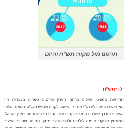
תרגום מול מקור: תש"ח והיום
ילדי תש"ח
תחרויות ספורט, טיולים ברחבי הארץ ופרסום ספרים בעברית היו
האמצעים המקובלים ע"י מנהיגי היישוב לקדם ולסייע בקליטת מאות אלפי
העולים והדרך לשלבם במרקם התרבותי והחברתי שהתהווה בארץ ישראל.
המאמץ העיקרי הופנה לילדים ולבני הנוער מתוך תפיסה שבדור הצעיר
יהיה קל ואפקטיבי יותר להבנות את האתוס של "הישראלי החדש". ואכן,