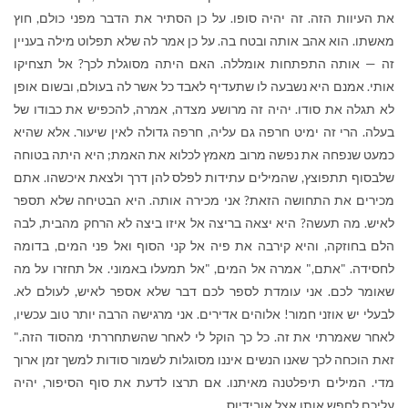
את העיוות הזה. זה יהיה סופו. על כן הסתיר את הדבר מפני כולם, חוץ
מאשתו. הוא אהב אותה ובטח בה. על כן אמר לה שלא תפלוט מילה בעניין
זה — אותה התפתחות אומללה. האם היתה מסוגלת לכך? אל תצחיקו
אותי. אמנם היא נשבעה לו שתעדיף לאבד כל אשר לה בעולם, ובשום אופן
לא תגלה את סודו. יהיה זה מרושע מצדה, אמרה, להכפיש את כבודו של
בעלה. הרי זה ימיט חרפה גם עליה, חרפה גדולה לאין שיעור. אלא שהיא
כמעט שנפחה את נפשה מרוב מאמץ לכלוא את האמת; היא היתה בטוחה
שלבסוף תתפוצץ, שהמילים עתידות לפלס להן דרך ולצאת איכשהו. אתם
מכירים את התחושה הזאת? אני מכירה אותה. היא הבטיחה שלא תספר
לאיש. מה תעשה? היא יצאה בריצה אל איזו ביצה לא הרחק מהבית, לבה
הלם בחוזקה, והיא קירבה את פיה אל קני הסוף ואל פני המים, בדומה
לחסידה. "אתם," אמרה אל המים, "אל תמעלו באמוני. אל תחזרו על מה
שאומר לכם. אני עומדת לספר לכם דבר שלא אספר לאיש, לעולם לא.
לבעלי יש אוזני חמור! אלוהים אדירים. אני מרגישה הרבה יותר טוב עכשיו,
לאחר שאמרתי את זה. כל כך הוקל לי לאחר שהשתחררתי מהסוד הזה."
זאת הוכחה לכך שאנו הנשים איננו מסוגלות לשמור סודות למשך זמן ארוך
מדי. המילים תיפלטנה מאיתנו. אם תרצו לדעת את סוף הסיפור, יהיה
עליכם לחפש אותו אצל אובידיוס.