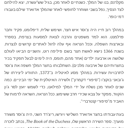
מקלרנס, בנו של המלך. כשנתיים לאחר מכן, בגיל שש־עשרה, יצא להילחם
לצד הנסיך, נפל בשבי ושוחרר לחופשי לאחר שהמלך אדוארד שילם בעבורו
דמי כופר.
במהלך רוב חייו היה צ'וסר איש חצר, ושימש שליח, דיפלומט, פקיד וחבר
פרלמנט. הוא למד משפטים והרבה לצאת למסעות בצרפת, בספרד
ובארצות השפלה, וככל הנראה אף עלה לרגל לאתרים קדושים לנצרות.
בשנת 1366 נישא לאשת חצר בשם פיליפה רוט, והשניים הביאו לעולם
שלושה או ארבעה ילדים (אחד מהם, תומס, היה לימים לבעל תפקיד בכיר
בחצרותיהם של ארבעה מלכים). השתלבותו בחצר המלך חשפה את צ'וסר
לתרבויות עשירות. במהלך מסע לאיטליה ב־1373, התוודע ליצירתו של
ג'ובאני בוקצ'ו ("סיפורי דקמרון") ולשירה האיטלקית של ימי הביניים. כמה
שנים לאחר מכן נשלח על ידי המלך למילאנו, כדי לשמש יועץ לסר ג'ון
הוֹקווּד, מפקד על צבא שכירי חרב ששימש, ככל הנראה, השראה לדמות של
האביר מ"סיפורי קנטרברי".
בעת עבודתו בחצר אדוארד השלישי ויורשו, ריצ'רד השני, היה צ'וסר משורר
מוערך. ספר השירה הראשון שלו,
The Book of the Duchess
, נכתב לזכרה