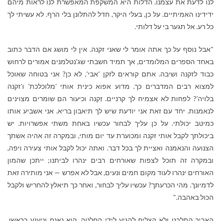
לנו לדעת את עצמנו. הדלות היא המשקפת המאפשרת לנו לראות מיהם
ידידינו האמיתיים. על כן, בעלי היקר, חדל להתלונן בלי הרף. לא עשיתי לך
כל רע. אל תגער בי על דלותי.
"אבל נוסף על כך אתה אומר לי שאני זקנה. אין לי מושג אם הדבר כתוב
באחד הספרים המלומדים, אך תמיד חשבתי שג'נטלמנים אמורים לרחוש
כבוד לזקנה ושיבה. אתם קוראים לזקן 'אבי', לא כן? אני בטוחה שאוכל
למצוא רבים המדברים כך. מדוע אפוא כינית אותי 'מלוכלכת' ו'זקנה
בלויה'? לפחות לא אצמיח לך קרניים. זִקנה וכיעור הם שומרים מצוינים
לנאמנות. יחד עם זאת אני יודעת שיש לך תיאבון בריא. אני אשביע אותו
כמיטב יכולתי. על כן עליך לבחור עכשיו באחת משתי אפשרויות. יש
ביכולתך לקבל אותי זקנה ומכוערת עד יום מותי, ובמקרה זה אהיה אשתך
הצנועה והנאמנה ואציית לך בכל דבר. ואתה יכול לקבל אותי צעירה ויפה,
ובמקרה זה תוכל לצפות שאורחים רבים ינהרו לביתנו; ייתכן שהמון
האורחים ינהרו לעוד מקום חמים ונעים, אבל לא אפרש — אני מותירה זאת
לדמיונך. מהי הכרעתך? עכשיו עליך לבחור, ואחר כך תיאלץ להחריש ולקבל
הכול באהבה."
האביר התלבט ולא הצליח להגיע לידי החלטה. הוא נאנח וניענע בראשו,