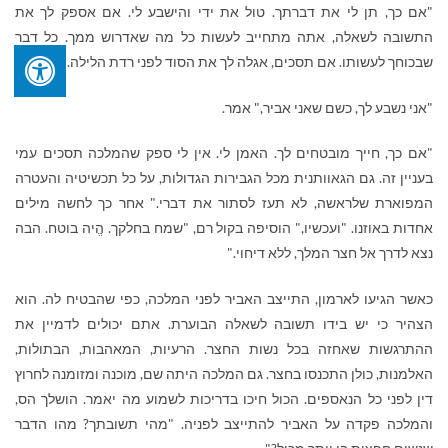
"אם כך, תן לי את דברתך. טול את ידי והישבע לי. אם אספק לך את
התשובה לשאלה, אתה מתחייב לעשות כל מה שאדרוש ממך. כל דבר
שבכוחך לעשותו. אם תסכים, אגלה לך את הסוד לפני רדת הלילה."
"אני נשבע לך, כשם שאני אביר," אמר.
"אם כך, חייך מובטחים לך. האמן לי. אין לי ספק שהמלכה תסכים עמי
בעניין זה. גם הגאוותנית מכל הגבירות הגדולות, על כל תכשיטיה והעטרה
המפוארת שלראשה, לא תעז לסתור את דברי." אחר כך לחשה מילים
אחדות באוזנו. "ועכשיו," הוסיפה בקול רם, "שמח בחלקך. הֱיה בוטח. הבה
נצא לדרך אל חצר המלך, ללא דיחוי."
כאשר הגיעו לארמון, התייצב האביר לפני המלכה, כפי שהבטיח לה. הוא
הצהיר כי יש בידו תשובה לשאלה הבוערת. אתם יכולים לדמיין את
ההתרגשות שאחזה בכל נשות החצר. הרעיות, המאהבות, הבתולות,
האלמנות, כולן התכנסו בחצר. גם המלכה היתה שם, מוכנה ומזומנה לחרוץ
דין לפני כל הנאספים. הכול חיכו בדריכות לשמוע מה יאמר. הושלך הס,
והמלכה פקדה על האביר להתייצב לפניה. "מהי תשובתך? מהו הדבר