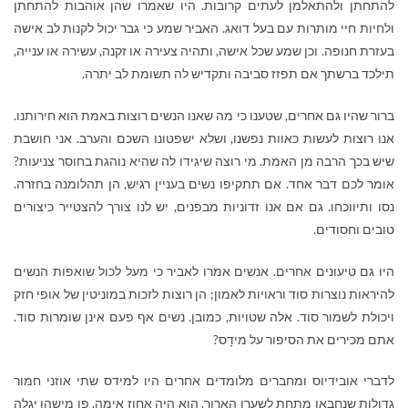
להתחתן ולהתאלמן לעתים קרובות. היו שאמרו שהן אוהבות להתחתן
ולחיות חיי מותרות עם בעל דואג. האביר שמע כי גבר יכול לקנות לב אישה
בעזרת חנופה. וכן שמע שכל אישה, ותהיה צעירה או זקנה, עשירה או ענייה,
תילכד ברשתך אם תפזז סביבה ותקדיש לה תשומת לב יתרה.
ברור שהיו גם אחרים, שטענו כי מה שאנו הנשים רוצות באמת הוא חירותנו.
אנו רוצות לעשות כאוות נפשנו, ושלא ישפטונו השכם והערב. אני חושבת
שיש בכך הרבה מן האמת. מי רוצה שיגידו לה שהיא נוהגת בחוסר צניעות?
אומר לכם דבר אחד. אם תתקיפו נשים בעניין רגיש, הן תהלומנה בחזרה.
נסו ותיווכחו. גם אם אנו זדוניות מבפנים, יש לנו צורך להצטייר כיצורים
טובים וחסודים.
היו גם טיעונים אחרים. אנשים אמרו לאביר כי מעל לכול שואפות הנשים
להיראות נוצרות סוד וראויות לאמון; הן רוצות לזכות במוניטין של אופי חזק
ויכולת לשמור סוד. אלה שטויות, כמובן. נשים אף פעם אינן שומרות סוד.
אתם מכירים את הסיפור על מידָס?
לדברי אובידיוס ומחברים מלומדים אחרים היו למידס שתי אוזני חמור
גדולות שנחבאו מתחת לשערו הארוך. הוא היה אחוז אימה, פן מישהו יגלה