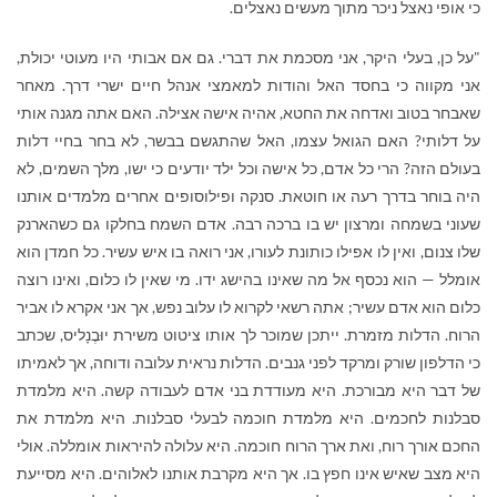
כי אופי נאצל ניכר מתוך מעשים נאצלים.
"על כן, בעלי היקר, אני מסכמת את דברי. גם אם אבותי היו מעוטי יכולת,
אני מקווה כי בחסד האל והודות למאמצי אנהל חיים ישרי דרך. מאחר
שאבחר בטוב ואדחה את החטא, אהיה אישה אצילה. האם אתה מגנה אותי
על דלותי? האם הגואל עצמו, האל שהתגשם בבשר, לא בחר בחיי דלות
בעולם הזה? הרי כל אדם, כל אישה וכל ילד יודעים כי ישו, מלך השמים, לא
היה בוחר בדרך רעה או חוטאת. סנקה ופילוסופים אחרים מלמדים אותנו
שעוני בשמחה ומרצון יש בו ברכה רבה. אדם השמח בחלקו גם כשהארנק
שלו צנום, ואין לו אפילו כותונת לעורו, אני רואה בו איש עשיר. כל חמדן הוא
אומלל — הוא נכסף אל מה שאינו בהישג ידו. מי שאין לו כלום, ואינו רוצה
כלום הוא אדם עשיר; אתה רשאי לקרוא לו עלוב נפש, אך אני אקרא לו אביר
הרוח. הדלות מזמרת. ייתכן שמוכר לך אותו ציטוט משירת יוּבֶנָליס, שכתב
כי הדלפון שורק ומרקד לפני גנבים. הדלות נראית עלובה ודוחה, אך לאמיתו
של דבר היא מבורכת. היא מעודדת בני אדם לעבודה קשה. היא מלמדת
סבלנות לחכמים. היא מלמדת חוכמה לבעלי סבלנות. היא מלמדת את
החכם אורך רוח, ואת ארך הרוח חוכמה. היא עלולה להיראות אומללה. אולי
היא מצב שאיש אינו חפץ בו. אך היא מקרבת אותנו לאלוהים. היא מסייעת