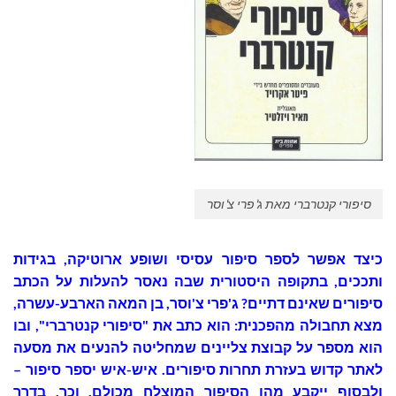
סיפורי קנטרברי מאת ג'פרי צ'וסר
כיצד אפשר לספר סיפור עסיסי ושופע ארוטיקה, בגידות
ותככים, בתקופה היסטורית שבה נאסר להעלות על הכתב
סיפורים שאינם דתיים? ג'פרי צ'וסר, בן המאה הארבע-עשרה,
מצא תחבולה מהפכנית: הוא כתב את "סיפורי קנטרברי", ובו
הוא מספר על קבוצת צליינים שמחליטה להנעים את מסעה
לאתר קדוש בעזרת תחרות סיפורים. איש-איש יספר סיפור –
ולבסוף ייקבע מהו הסיפור המוצלח מכולם. וכך, בדרך