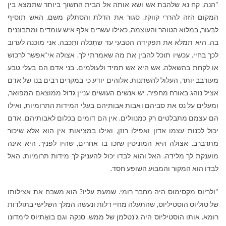
"הנה, קח נא שלהבת אש ושא אותה אל הבית החשוך ביותר שתמצא בין
המקום הזה להררי קווקז. סגור את הדלת והסתלק משם. האש תוסיף
לבעור, במלוא הטוהר והעוצמה, כאילו עשרים אלף איש עומדים ומתבוננים
בה. היא תמלא את תפקידה הטבעי עד שתִכלה ותִכבה. אני מוכנה לערוב
לכך בחיי. עכשיו תוכל להבין את מה שאמרתי לך. אצולה אי־אפשר לרכוש
או לקחת בהשאלה. אש היא אש תמיד ולעולמים. בני אדם הם בעלי טבע
מעורבב יותר, העלול להשתנות. אלוהים יודע כי במקרים רבים בנו של אדם
אציל נוהג באורח מחפיר. יש אנשים העושים עניין גדול ממוצאם המפואר,
ומעלים על נס את סביהם ואבות אבותיהם בעלי המידות התרומיות, ואילו
הם עצמם מתבלטים רק כמנוולים. אין הם דומים בכלום לאבותיהם. אדם
יכול לכנות עצמו אדון ואפילו רוזן, ואילו במציאות אין הוא אלא שיכור
מתרברב. אצולה היא המוניטין שזכו בו אחרים, שהיו לפניך. היא אינה
מוענקת לך מלידה. האל והוא לבדו יכול להעניק לך מידות תרומיות. האל
לבדו הוא המקור והמבּוּע השופע חסד.
"ולריוס מקסימוס היה מחבר רומי. שמעת עליו? הוא משבח את אצילותו
של טוליוס הוסטיליוס, שהתעלה מחיי דלות ונעשה המלך השלישי בתולדות
רומא. אותו הוסטיליוס היה ג'נטלמן של ממש. סנקה וגם בוֹאֶתיוס לימדונו