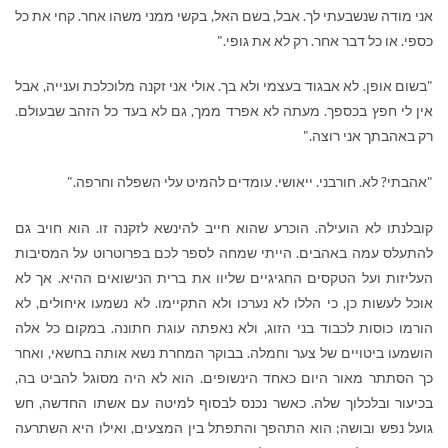
אני מודה שנשבעתי לך. אבל, בשם האל, בקשי ממני משהו אחר. קחי את כל
כספי. או כל דבר אחר. רק לא את גופי."
"בשום אופן. לא אבגוד בעצמי ולא בך. אולי אני זקנה מלוכלכת וענייה, אבל
אין לי חפץ בכספך. מעתה לא אפרד ממך, גם לא בעד כל הזהב שבעולם.
רק באהבתך אני רוצה."
"אהבתי? לא. חורבני. ייאושי. עומדים להמיט עלי השפלה וחרפה."
קובלנתו לא הועילה. הוכרע שהוא חייב להינשא לזקנה זו. הוא חויב גם
להתעלס עמה באהבים. הייתי שמחה לספר לכם בפרוטרוט על המסיבות
העליזות ועל הטקסים החגיגיים שליוו את ברית הנישואים ההיא. אך לא
אוכל לעשות כן, כי הללו לא נערכו ולא התקיימו. לא נשמעו איחולים, לא
הורמו כוסות לכבוד בני הזוג, ולא נאפתה עוגת חתונה. במקום כל אלה
הושמעו ביטויים של צער וחמלה. בבוקר המחרת נשא אותה בחשאי, ואחר
כך הסתתר מאור היום כאחד הינשופים. הוא לא היה מסוגל להביט בה,
בכיעור ובלכלוך שלה. כאשר נכנס לבסוף למיטה עם אשתו החדשה, חש
גועל נפש ובושה; הוא התהפך והתפתל בין המצעים, ואילו היא השתרעה