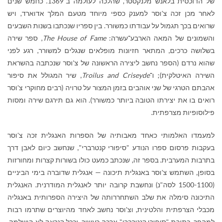
של הדוכסית בלאנש מלנקסטר, שהלכה לעולמה ב־1369. כחמש שנים
לאחר מכן זכה צ'וסר למענק כספי מיוחד מטעם המלך אדוארד, ויש
שרואים בכך תגמול על עבודתו כמשורר. בין ספריו שנכתבו בשנות השבעים
והשמונים של המאה הארבע־עשרה:
The House of Fame
, ספר שירה
בשלושה כרכים, המתאר חזיונות מופלאים שנגלים למשורר, רגע לפני
שהוא נרדם (הספר נחשב ליצירה הראשונה של צ'וסר שנכתבה בהשראת
השירה האיטלקית); ו־
Troilus and Criseyde
, שיר המגולל את סיפור
אהבתם הטרגי של שני אוהבים בזמן המצור על טרויה (רבים מחוקרי צ'וסר
רואים בו את יצירתו הטובה ביותר כמשורר). הוא גם תירגם שירה ומסות
פילוסופיות מצרפתית.
למעמדו האלמותי כאחד מאבותיה של הספרות האנגלית זכה צ'וסר
בעקבות פרסום ספרו הנודע "סיפורי קנטרברי", שנחשב כיום לאבן דרך
בתרבות המערבית. בספר זה, שנכתב כמעט כולו בשורות קצרות ומחורזות
בסופן, השתמש צ'וסר באנגלית תיכונה — אנגלית שדוברה בימי הביניים
(1500-1100 לסה"נ) ונחשבת קרובה יותר לאנגלית המודרנית. האנגלית
התיכונה סימלה את שלב השתחררותה של היצירה הספרותית באנגליה
מכבלי הצרפתית והלטינית, וצ'וסר נחשב לאחד מהיוצרים שתרמו רבות
למהפך. כתיבת "סיפורי קנטרברי" ארכה כעשור, וככל הנראה לא הושלמה,