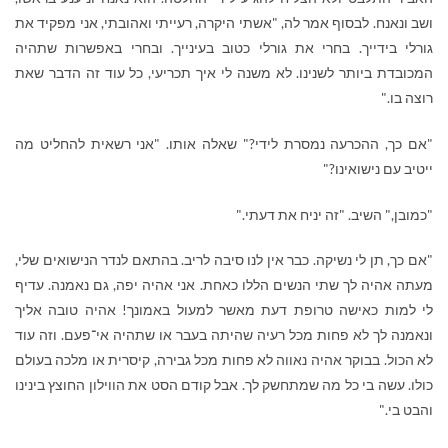
ושב ונאנח. לבסוף אמר לה, "אשתי היקרה, רעייתי ואהובתי, אני מפקיד את
גורלי בידייך. בחרי את גורלי כטוב בעינייך. ובחרי באפשרות שתהיה
המכובדת ביותר לשנינו. לא משנה לי איך תכריעי, כל עוד זה הדבר שאת
רוצה בו."
"אם כך, ההכרעה נמסרת לידי?" שאלה אותו. "אני רשאית להחליט מה
ייטיב עם נישואינו?"
"כמובן," השיב. "זה יניח את דעתי."
"אם כך, תן לי נשיקה. כבר אין לנו סיבה לריב. בהתאם לנדר הנישואים שלי,
מעתה אהיה לך שתי הנשים הללו כאחת. אני אהיה יפה, גם נאמנה. עדיף
לי למות כאישה טרופת דעת מאשר למעול באמונך! אהיה טובה אליך
ונאמנה לך לא פחות מכל רעיה שהיתה בעבר או שתהיה אי־פעם. וזה עוד
לא הכול. בבוקר אהיה נאווה לא פחות מכל גבירה, קיסרית או מלכה בעולם
כולו. עשה בי כל מה שמתחשק לך. אבל קודם הסט את הווילון החוצץ בינינו
והבט בי."