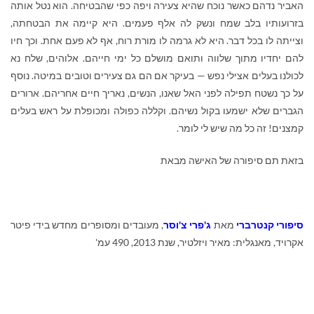
האביר נדהם כאשר נוכח שהיא צעירה ויפה כפי שהבטיחה. הוא נטל אותה
בזרועותיו בלב שמח ונשק לה אלף פעמים. היא קיימה את הבטחתה,
וצייתה לו בכל דבר. היא לא גרמה לו מורת רוח, אף לא פעם אחת. וכך חיו
להם יחדיו מתוך שלווה ותואם מושלם כל ימי חייהם. אלוהים, שלח נא
לכולנו בעלים אצילי נפש — בעיקר אם הם גם צעירים וטובים במיטה. נוסף
על כך נשטח תפילה לפני האל שאנו, הנשים, נאריך חיים אחריהם. ארורים
הגברים שלא ישמעו בקול נשיהם. וקללה כפולה ומכופלת על ראש בעלים
קמצנים! זה כל מה שיש לי לומר.
בזאת תם סיפורה של האישה מבאת
סיפורי קנטרברי
מאת
ג'פרי צ'וסר
,
מעובדים ומסופרים מחדש בידי
פיטר
אקרויד,
מאנגלית: מאיר ויזלטיר, שנת 2013, 490 עמ'