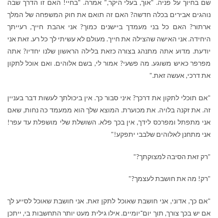
שם בחיוך על פניה. "אוך, בעלי היקר," אמרה. "בחיי! האם זו הדרך שבה
נוהגים אבירים בכלה חדשה? האם זה תואם את חוק המשפחה של המלך
ארתור? האם כל בני מעמדך ביישנים כמוך? אני אהבת חייך, רעייתך
היחידה. אני האישה שהצילה את חייך. מעולם לא עשיתי לך כל רע. זאת אני
יודעת. מדוע אתה מתנהג בצורה כזאת בלילה הראשון שלנו יחדיו? אתה
מפרפר כאיש משוגע. מה פשעי? אמור לי, בשם אלוהים. ואם אוכל לתקון
את דרכי, אעשה זאת."
"אם תוכלי לתקון את דרכך? איני סבור כך. אין ביכולתך לעשות דבר בעניין
זה. את זקנה בלויה. את מכוערת. המוצא שלך הוא ממעמד כה נחות, שאם
אני מתפתל ומפרכס לידך, אין בכך פלא. השושלת שלי מושפלת עד עפר!
אני מתחנן לאלוהים שלבבי יתפקע!"
"רק זאת הסיבה למצוקתך?"
"רק! מה את חושבת לעצמך?"
"אם כך, אדוני, אני חושבת שאוכל לתקן זאת. אני חושבת שאוכל לסייע לך
אם יש בכך צורך, תוך יום־יומיים. אילו גילית מעט יותר התחשבות בי, ייתכן