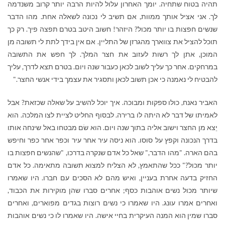
תהיה בטוח שתחיה. יומך האחרון עלול להיות הרבה יותר קרוב משנדמה
לך. אני אציל אותך ממוות, אם תשיב לי נכונה לשאלה אחת. מהו הדבר
שנשים חפצות בו יותר מכול? היזהר! חשוב היטב בטרם תפצה פיך. רק כך
תוכל להציל את צווארך מהגרזן של התליין. אם אין בידך לתת לי תשובה מן
המוכן, אתן לך רשות לעזוב את חצר המלך. לך חפש את התשובה
במרחקים. אחר כך עליך לשוב לכאן כעבור שנה ויום. בטרם תצא לדרך, עליך
להבטיח לי נאמנה כי אכן תשוב לכאן ותסגיר את עצמך בידי אנשי החצר."
האביר נאנח, כולו ספקות ומבוכה. איך יוכל להשיב על שאלה שכזאת? אבל
לאמיתו של דבר לא היתה לו ברירה. לבסוף החליט לציית לצו המלכה. הוא
יֵצא מן החצר וישוב אליה בתוך שנה ויום. הוא שׂם מבטחו באל שינחה אותו
בדרך הנכונה וקפץ על סוסו. הוא ניסה עיר אחר עיר וכפר אחר כפר וחיפש
בהם הארה. "מהו הדבר," שאל כל אדם שנקרה בדרכו, "שהנשים חפצות בו
יותר מכול?" ככל שהתאמץ, לא הצליח למצוא תשובה מתאימה. כל אדם
החזיק בדעה אחרת בעניין, ואיש מהם לא הסכים עם חברו. היו שאמרו
שיותר מכול נשים אוהבות כסף; אחרים סברו שהן מוקירות את הכבוד,
ואחרים אמרו עונג. היו שאמרו כי נשים רוצות בגדים מפוארים, ואחרים
סברו שמין הוא המנה העיקרית בחיי אישה. היו שאמרו לו כי נשים אוהבות