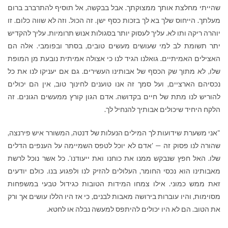
שהייתי מחלצת אותך ממצוקתך. אבל בבקשה, אל תוסיף להתרברב ברום
מעלתך. הייחוס שלך בא לך בזכות כסף ישן. זה הכול. וזה לא שווה כלום. זו
יוהרה ריקה ותו לא. עליך לעסוק יותר בסגולות אנוש תרומיות. עליך להקדיש
יתר תשומת לב למי שעושים מעשים טובים, בסתר ובפומבי. אלה הם
האצילים האמיתיים. גואלנו הגיד לנו כי אצולה אמיתית נובעת מן המופת
שלו, לא מתוך שק הכסף של אבותינו העשירים. גם אם יעניקו לנו את כל
נכסיהם הארציים, ועל סמך זה אנו טוענים לחינוך טוב, אין הם יכולים
להוריש לנו מתת של חיים בקדושה. אדם הגון קורץ ממעשים הגונים. זה
הלקח היחיד שיכולים אבותיך להנחיל לך.
"אני משערת שידועות לך המילים הנעלות של דנטה, המשורר איש פירנצה,
שהורה לנו פסוק זה — 'אדם לא יוכל לטפס השמיימה על הענפים הדלים
שלו. האל חפץ שנבקש ממנו את כוחנו ואת ייעודנו'. כל אשר נוכל לרשת
מאבותינו הוא נכסי החומר, העלולים להזיק לנו ולפגוע בנו. כולם יודעים
זאת ממש כמוני. אילו צמחו המידות הטובות כגידול טבעי במשפחות
מסוימות, והיו עוברות בירושה מאבות לבנים, כי אז היו הללו עושים אך ורק
את הטוב. הם לא היו יכולים להיתפס למעשה נבלה או לחטא.