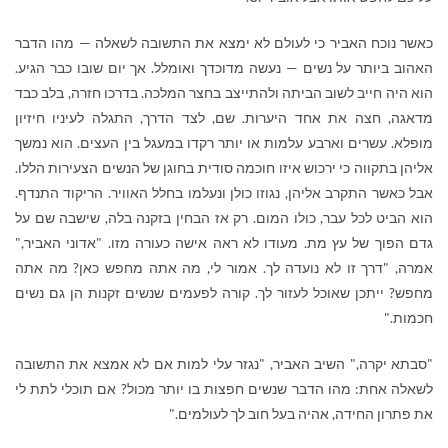
כאשר נוכח האביר כי לעולם לא ימצא את התשובה לשאלה — מהו הדבר
האהוב ביותר על נשים — נעשה מדוכדך ואומלל. אך יום שובו כבר הגיע.
הוא היה חייב לשוב הביתה ולהתייצב בחצר המלכה. בדרכו חזרה, בלב כבד
מדאגה, חצה את אחד היערות. שם, לצד הדרך, התגלה לעיניו חיזיון
מופלא. עשרים וארבע עלמות או יותר רקדו במעגל בין העצים. הוא נמשך
אליהן בתקווה כי ירכוש איזו חוכמה סודית בחוגן של הנשים הצעירות הללו.
אבל כאשר התקרב אליהן, נגוזו כולן ונעלמו בחלל האוויר. הריקוד התנדף.
הוא הביט לכל עבר, כולו המום. רק אז הבחין בזקנה בלה, שישבה שם על
גדם הפוך של עץ מת. מעודו לא ראה אישה כעורה מזו. "אדוני האביר,"
אמרה, "דרך זו לא נועדה לך. אמור לי, מה אתה מחפש כאן? מה אתה
מחפש? ייתכן שאוכל לעזור לך. קורה לפעמים שנשים זקנות הן גם נשים
חכמות."
"סבתא יקרה," השיב האביר, "נגזר עלי למות אם לא אמצא את התשובה
לשאלה אחת: מהו הדבר שנשים חפצות בו יותר מכול? אם תוכלי לתת לי
את פתרון החידה, אהיה בעל חוב לך לעולמים."