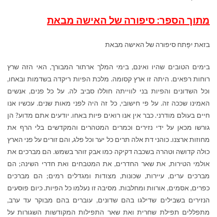
מתוך הספר: סיפורה של האישה מבאת
בזאת יִפָּתח סיפורה של האישה מבאת
בימים הטובים שהיו ואינם, בימי המלך ארתור המבורך, האי הזה שרץ
רוחות רפאים. היתה זו ארץ קסומה. מלכת הפיות ריקדה בשדמות ובאחו,
וכל השדונים והפיות בני לווייתה חוללו סביב לה. על כל פנים, אנשים
האמינו שככה זה. על פי חישובי, כל זה היה לפני מאות שנים. עכשיו אנו
חיים בעולם מודרני. כבר אין אנו רואים פיות באחו. יודעים אתם מדוע? הן
גורשו מכאן על ידי נזירים וכמרים המטהרים והמקדשים בלי הרף את
מחוזות ארצנו. כוהני דת אלה תרים כל יער וכל פלג, והם זורים על פני הארץ
כולה קדושה וטהרה בשכבה דקיקה כמו אבק זוהר בשמש. הם מברכים את
אולמי הטירות, את שאר החדרים, את המטבחים ואת חדרי השינה; הם
מברכים ערים, עיירות, שכונות, מצודות ומגדלים רמים; הם מברכים
כפרים, אסמים, אורוות ומחלבות. מסיבה זו נעלמו כל הפיות. כיום פוסעים
הנזירים בשבילים שדילגו בהם שדונים, עוברים בהם מבוקר עד ערב,
מתפללים תפילת שחרית ואת שאר התפילות המקודשות השגורות על