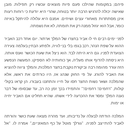
פיהם; במקומות שהילכו פעם פיות מוצאים עכשיו רק תפילות. מובן
שאישה יכולה להרגיש הרבה יותר בטוחה, שהרי היא יודעת כי רוחות רעות
אינן מסתתרות מאחורי עצים ושיחים. אמנם היא עלולה להיתקל באיזה
כומר, אבל הוא יגזול ממנה רק את תומתה, לא את נשמתה.
לפני ימים רבים חי לו אביר בחצרו של המלך ארתור. יום אחד רכב האביר
ההוא על שפת הנהר, רכב בגפו בלי בני לוויה, ולפתע הבחין בעלמה צעירה
הצועדת לפניו. גם היא היתה לבד. הוא ניצל את שעת הכושר ואנס אותה.
היא ניסתה להדוף אותו מעליה, אך כוחותיה לא הספיקו. המעשה הנפשע
הזה עורר מהומה רבה וביקורת נוקבת בחצר המלכות, והמלך ציווה להוציא
את האביר להורג. על פי החוק שנהג אז, היו כורתים את ראשו, אלא
שהמלכה ושאר נשות החצר חסו על חייו והתחננו בעבורו. הן קראו בקולי
קולות, "רחמים! רחמים!" והתמידו בכך זמן כה רב, עד שבסופו של דבר
נענה המלך ומסר את ההכרעה לידי אשתו. שהיא תחליט אם האביר יחיה
או ימות.
המלכה הודתה לבעלה על נדיבותו, ועד מהרה מצאה שעת כושר והורתה
לאביר להתייצב לפניה. "גורלך מוטל על כף המאזניים," אמרה לו. "אל