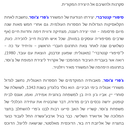
סקרנות ולהשיבם אל היצירה המקורית.
סיפורי קנטרברי
, יצירתו הנודעת של המשורר
ג'פרי צ'וסר
, נחשבת לאחת
הקלאסיקות הגדולות של הספרות העולמית. גם אחרי חמש מאות שנה
מיום פרסומה – זוהי יצירה רעננה, מצחיקה ורווית זימה וחדוות חיים (אף
שרבים מסיפוריה עוסקים במוות), שכל איש תרבות חייב להכירה. כעת,
כשלושים שנה לאחר צאת התרגום העברי הראשון – והיחיד עד כה –
ל"סיפורי קנטרברי" (מאנגלית: שמעון זנדבנק, הוצאת עם עובד, 1980),
רואה אור בעברית העיבוד המהפכני של אקרויד ליצירת המופת של צ'וסר,
בתרגומו היפהפה של המשורר מאיר ויזלטיר.
ג'פרי צ'וסר
, מאבותיה המוקדמים של הספרות האנגלית, נחשב לגדול
משוררי אנגליה בימי הביניים. הוא נולד בלונדון בשנת 1343, לשושלת של
סוחרי יין. אביו ג'ון היה בן למשפחה בורגנית אמידה, ואמו, אגנס לבית
קופטון, ירשה נכסים רבים מדודהּ, דבר שהבטיח את עתידה הכלכלי של
משפחת צ'וסר. קשריו של האב סייעו רבות לבנו ג'פרי להשתלב בחצר
המלוכה של אדוארד השלישי. כבר בגיל ארבע־עשרה החל לעבוד כנער
בחצרהּ של אליזבת דה בוּר, הדוכסית מאלסטר, שנישאה לליונל, הדוכס