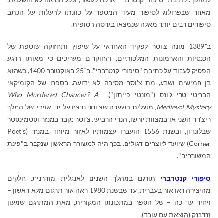
מאחר שבפרולוג לסיפור מעיד המספר על כוונתו להעלות על הכתב
סיפורים רבים יותר מאלה שנמצאו בגרסה הסופית.
ב־1389 מונה צ'וסר לפקיד האחראי על שיפוץ ותחזוקה שוטפת של
הכנסיות והארמונות המלכותיים, והחוקרים מעריכים כי מאותו הרגע
הפסיק לעבוד על כתיבת "סיפורי קנטרברי". ב־25 באוקטובר 1400, כשהוא
בן חמישים ושבע, מת צ'וסר מסיבה לא ידועה. בספרו של הקומיקאי
הבריטי טרי ג'ונס ("מונטי פייתון"),
Who Murdered Chaucer? A
Medieval Mystery
, מועלית השערה שצ'וסר נרצח על ידי אויביו של המלך
ריצ'רד השני או במצוות יורשו, הנרי הרביעי. צ'וסר נקבר במנזר וסטמינסטר
שבלונדון, ובשנת 1556 הועברו עצמותיו לאזור מיוחד במנזר (
Poet's
Corner
) שיועד ליוצרים דגולים. בכך היה למשורר הראשון שנקבר ב"פינת
המשוררים".
סיפורי קנטרברי
תורגם במהלך השנים לאנגלית מודרנית. חלקים
מהיצירה ראו אור בעברית, עד שבשנת 1980 ראה אור תרגום מלא ראשון –
ויחיד עד כה – של הספר במתכונתו המקורית, מאת המתרגם שמעון
זנדבנק (הוצאת עם עובד).