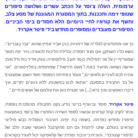
ערמומית, העלה צ'וסר על הכתב עשרים ושלושה סיפורים
שטופי זימה ותככנות, בתוך המסגרת המגוננת של מסע צלב,
וחשף את קוראיו לחיי היומיום הלא חסודים בימי הביניים.
הסיפורים מעובדים ומסופרים מחדש בידי פיטר אקרויד.
כך אנו מתוודעים לגלריה של דמויות, בהן אביר אמיץ שהוא "גבר בגברים";
נושא כליו השתקן; אם מנזר חסודה וכלילת הליכות לכאורה; נזיר יפה תואר
שמעדיף יין על פני תפילות; כומר חובב פילוסופיה; טוחן אדיר כוח ודל מוח;
ואישה נשואה מהעיר באת ("מעט חירשת") שמתמחה בפלירטוטים. "אני
אהיה לכם לעיניים ולאוזניים," אומר בפתיחה המספר חסר השם, שמצטרף
אל בני החבורה במסעם. "אתאר לכם בפשטות, ללא גינונים יתרים, איך
דיברו האנשים ואיך נראו […] אני אנציח כאן את עולמם של אנשים חיים."
פיטר אקרויד
, סופר וביוגרף בריטי נודע, נקט תחבולה מהפכנית נוספת,
ובחר לקרב קהל קוראים עכשווי לספר השירה המחורז של צ'וסר באמצעות
סיפורו מחדש כפרוזה, בשפה בת ימינו. העיבוד המצליח כבש מיליוני
קוראים בעולם, שזכו ליהנות גם הם מהקרנבל האנושי שובה הלב של
'סיפורי קנטרברי', והוכיח כי עיבוד מודרני של קלאסיקה יכול לעורר בקוראים