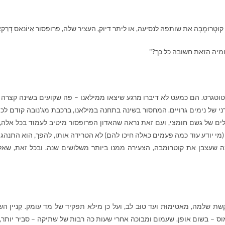
טְרוּמְבָּה את שותפהּ לנסיעה, או ליתר דיוק, העציר שלה, פרופסור אִיוֹנאס דְרַק
ומיה הזאת חשובה כל כך?"
טוטגרט. הם כמעט לא דיברו מרגע שיצאו ממילאנו – פה שקועים בשינה קצרה 
י של נימים גרויים. המחסור בשינה בתחנה במילאנו, ברכבת מג'נובה קודם לכן,
לים של גשם חומצי, ועם זאת נראה שהאדון הפרופסור מיטיב לעמוד בכל אלה,
מי יודע עוד כמה פעמים כאלה חיכו להם) לא הטרידה אותו, להפך, הוא התנהג 
שעצבן את קוטרומבה, הצעירה ממנו ביותר משלושים שנה. ובכל זאת, שא
שת שלמה, מאטימוּת ועד טוּב לב, ועל כן מילא תפקיד של מד עומק. קִניין הש
 – בשום אופן. שעמום ומבוכה אחרי שעות כה רבות של שתיקה – סביר יותר,