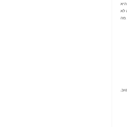
היא
 לא
 מה
וב.