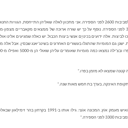
"לא. המומיות המצריות הקדומות ביותר מתוארכות לסביבות 2600 לפני הספירה. אני מתכוון לאלה שאליהן התייחסת, הגוויות ה
כי במצרים נמצאו גם מומיות טבעיות, אפילו מ-3100 לפני הספירה. נוסף על כך יש שורה ארוכה של ממצאים מקאבריים מצפון
 לביצות. אלה ידועים בכינויָם אנשי ביצות הכבול. יש כאלה שמגיעים אלינו אולי
ומית. ישנן גם המומיות שהתגלו בעשורים האחרונים בשינג'יאנג שבסין. אבל אלה מק
לא לפני שנת 2000 לפני הספירה. ב
ה קטנה שמצאו לא מזמן בפרו."
תקופת האינקה, בערך בת חמש מאות שנה."
"המומיה הקדומה ביותר, בעולם הישן לפחות, היא האיש מעמק אוֹץ, המכונה אוֹצי. גילו אותו ב-1991 בקרחון בהר זימיל