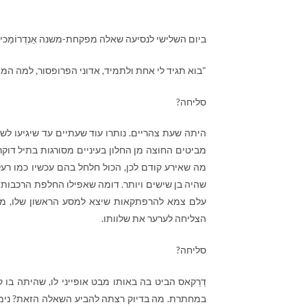
ביום השלישי לנסיעה שאלה מפקחת-משנה אַנְדְרוֹמַכי קוּ
"בוא תגיד לי אחת ולתמיד, אדוני הפרופסור, למה המ
סליחה?
היתה שעת צהריים. נותרו עוד שעתיים עד שיגיעו לש
מביטים החוצה מן החלון בעיניים מסורגות בתיל דוקרנ
מה שאירע קודם לכן, הכול חלחל בהם עכשיו כמו רע
שהיה בן שישים ויותר. דומה שאפילו החלפת הרכבות (
עלם צמא להרפתקאות שיצא למסע הראשון שלו, מה 
הצליחה לערער את שלוותו.
סליחה?
דְרַקאס הביט בה באותו מבט אופייני לו, שהיתה בו ק
במחתרת. מה בדיוק רצתה להביע השאלה הזאת? נימוס