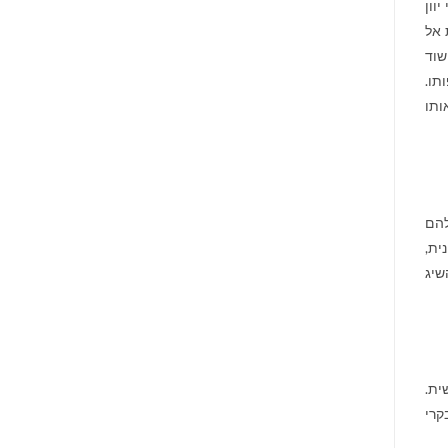
וון
 אל
שוד
תו.
ותו
להם
ית,
שיג
ית.
קרי