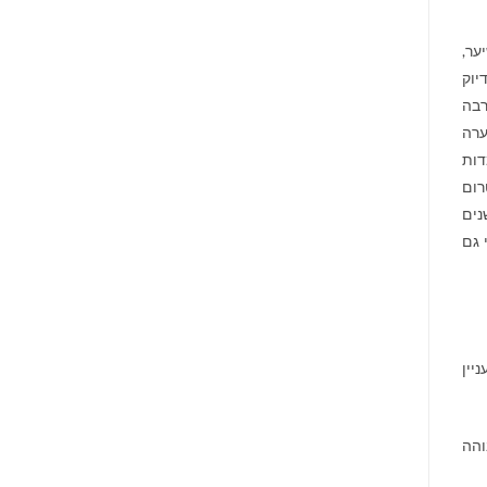
ער,
יוק
רבה
ערה
דות
רום
נים
 גם
יין
והה