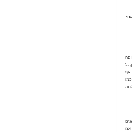
אס:
ופה
 כל
 אף
כמו
לתה
נים
 אם