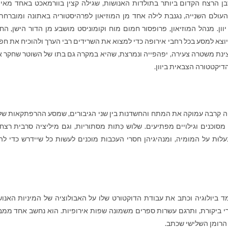
ן הרצח הקדום ביותר בתולדות האנושות, שגילה קצין בוורמאכט באחד מאיי י
עולם השנייה, נגנבת לילה אחד מן המוזיאון לפרהיסטוריה באתונה ומוברחת
יוון. מנהל המוזיאון, פרופסור חמום מוח וקומוניסט מושבע מן הדור הישן, הח
 יוצא למסע בכל רחבי אירופה כדי למצוא את השרידים רבי הערך ולהוכיח את חפו
צינת משטרה צעירה, יפהפייה ונמרצת, שהיא במקרה גם בתו של השוטר שחקר א
הדיקטטורה הצבאית ביוון.
 קִרבה עמוקה את המתח והחשדנות בין שני הגיבורים, שמסע ההרפתקאות ש
סוכנים וגילויים מפתיעים. שלוש כִּתות מסתוריות, וגם מיליציה סרבית רצחנ
עלוּת על המומיה, ומנהיגיהן חסרי העכבות מוכנים לעשות כל שיידרש כדי לה
ה. הוא למד ביולוגיה וכתב את עבודת הדוקטורט שלו על האבולוציה של המיניות האנוש
 מאמרי ביקורת, ותרגם עשרות ספרים משמונה שפות אירופיות. הוא נחשב אחד ממב
הרומן השלישי שכתב.