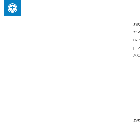
חנוטות,
-מערב
 גם
ורן
הרי האנדים שבפרו ובצ'ילה נמצאו כמה מומיות שאומרים עליהן שאולי הן מ-5000 ואפילו מ-7000
ַאוּן שבאלפּים,