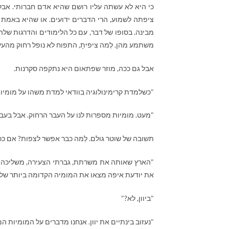
כי היא לא עשתה עליו רושם שהיא אדם חברותי. אבל 
ציפתה לשמוע, הרי הדברים ידועים. או שהיא באמת ל
מבינה. בסופו של דבר, עם כל הלימודים והדרגות שלה, 
משתמע מהן. לְמה ציפיתָ, התפוח לא נופל רחוק מהע
אבל גם ככה, מוזר שפתאום היא נתקפה סקרנות.
"כשלמדת קרימינולוגיה בוודאי למדת משהו על מומיות
"מעט. מומיות מספרות לנו על העבר הרחוק. אבל בעבוד
תשובה של שוטר גולם. לְמה כבר אפשר לצפות? אם ככה
"הארץ שאותה את משרתת, גברתי הצעירה, משליכה את
את יודעת איפה מצאו את המומיה הקדומה ביותר של
"ביוון, לא?"
"נעזוב בינתיים את יוון. אנחנו מדברים על המומיות המ