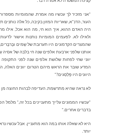
קצינת המשטרה לא אמרה דבר.
"אני מזכיר לך עכשיו מה אמרת. שהמומיות מספרות 
העור, הדנ"א, שאריות המזון בקיבה, כל אלה נותנים
היה האדם ההוא, איך הוא חי, מה הוא אכל, אילו מח
ולאילו לא. לפעמים המומיות נותנות אישור לדעו
שהמצרים הקדמונים היו תערובת של שֵמים ובֶּרבֶּרים, 
אותנו שלפני ארבעת אלפים שנה חי בלבה של אסיה עַם 
יווני שחי לפחות שלושת אלפים שנה לפני התקופה ש
המדע שובר את הראש מיהם הטרום יוונים האלה, הפֶּל
היוונים היו פֶּלַסְגים?"
לא נראה שהיא מתרשמת. העדיפה לבהות החוצה מן הח
"עכשיו הממונים עלייך מתעניינים בכל זה," מלמל הפ
בדברים אחרים."
היא לא שאלה אותו במה הוא מתעניין. אבל עכשיו נר
יותר.