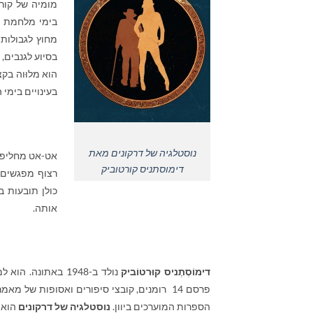
מומיה של קורב
בימי מלחמת ה
מחוץ לגבולות 
בסיוע לגנבים,
הוא מלוּוה בק
בעינויים בימי 
נוסטלגיה של דרקונים מאת
אט-אט מחליפה
דימוסתניס קורטוביק
רצוף מפגשים מ
כולן תובעות ב
אותה.
דימוֹסְתֶניס קוּרטוֹביק
נולד ב-1948 באתונ
פרסם 14 רומנים, קובצי סיפורים ואסופות של
הספרות המוערכים ביוון.
נוסטלגיה של דרקונים
הוא 