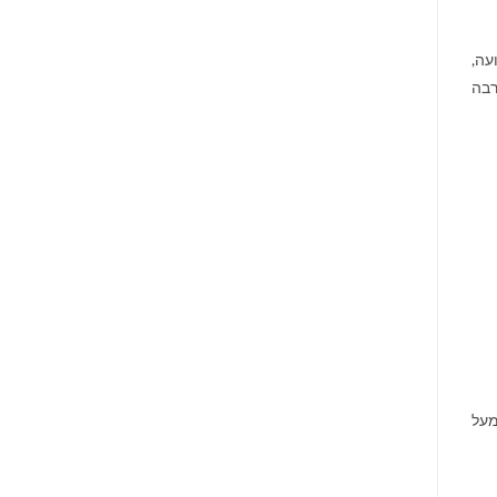
עה,
רבה
מעל