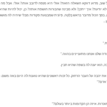
שוב, מדוע דווקא השאלה הזאת? אולי היא מנסה לדובב אותו? אולי. אבל מה 
א יודעת? איך ייתכן? ולא מבינה שהבורות חושפת אותה? כן, יכול להיות שהיא
בסך הכול מדובר בראש בַּלַטָה, פִּיוֹנית שמבצעת פקודות מבלי שיהיה לה מושג
ץ…
."
ה שלנו אנחנו מתעניינים בהווה."
, הוא יענה לה בשפה שהיא תבין.
 יהבה על העבר הרחוק. כל זכות ראשונים שהיא טוענת לה היום באה משם. ט
 אדם?"
וּכּרות. איזה הן הקדומות ביותר בעולם?"