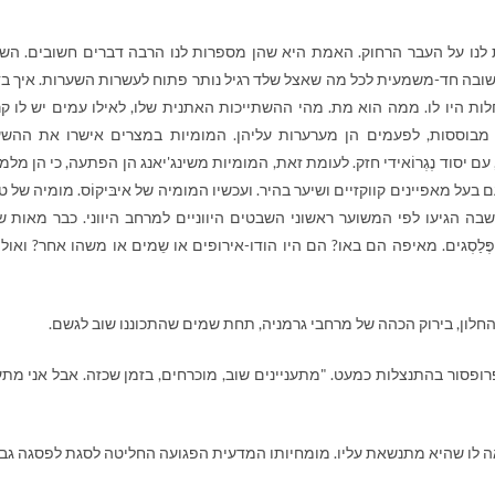
לנו על העבר הרחוק. האמת היא שהן מספרות לנו הרבה דברים חשובים. השי
 תשובה חד-משמעית לכל מה שאצל שלד רגיל נותר פתוח לעשרות השערות. איך בד
לות היו לו. ממה הוא מת. מהי ההשתייכות האתנית שלו, לאילו עמים יש לו ק
ת מבוססות, לפעמים הן מערערות עליהן. המומיות במצרים אישרו את ההש
עם יסוד נֶגְרוֹאידי חזק. לעומת זאת, המומיות משינג'יאנג הן הפתעה, כי הן מלמ
בעל מאפיינים קווקזיים ושיער בהיר. ועכשיו המומיה של איבּיקוֹס. מומיה של ט
בה הגיעו לפי המשוער ראשוני השבטים היווניים למרחב היווני. כבר מאות ש
ַסְגים. מאיפה הם באו? הם היו הודו-אירופים או שֵמים או משהו אחר? ואולי
לון, בירוק הכהה של מרחבי גרמניה, תחת שמים שהתכוננו שוב לגשם.
רופסור בהתנצלות כמעט. "מתעניינים שוב, מוכרחים, בזמן שכזה. אבל אני מתענ
אה לו שהיא מתנשאת עליו. מומחיותו המדעית הפגועה החליטה לסגת לפסגה גב