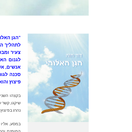
"הגן האלו
לתהליך הא
צעיר ומבט
לגנום האנ
אנשים, אש
סכנה לגור
פיצוץ והוא
בקצהו השני 
שיקגו, קשר 
נהרג בפיצוץ,
במסע, אליו 
המופנם והכר