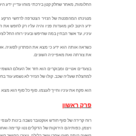
החלומות, מאחר שחלק קטן בירכתי מוחו עדיין ידע היכ
מנגינתו המהפנטת של הנזיר הצטרפה לרחשי הרקע האח
ידע היטב לאן מועדות פניו והיה עליו רק לחפש את ה
עיניו, עד אשר הבחין במה שחיפש ובעיני רוחו החל לצ
כשראה אותה הוא ידע כי מצא את הפתרון לסוגיה. אסו
את צורתה ואת מאפייניה השונים.
בצעדים אטיים ומבוקרים הוא חזר אל העולם הגשמי
למחצלת שעליה שכב. קולו של הנזיר לא נשמע עוד בחלל 
הוא פקח את עיניו וחייך לעצמו. סוף כל סוף הוא מ
פרק ראשון
רוח קרירה של סוף חודש אוקטובר נשבה בינות לענפי
ויצמן. כפותיהם הירוקות של הדקלים נטו קדימה ואחו
השעה היתה מעט אחרי עשר בלילה, ויצורי החושך השונ