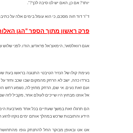
יותר? אם כן, האם יש לנו סיבה לכך?".
ד"ר דוד חוה מסכם, כי הוא עומל בימים אלה על כתיבת
פרק ראשון מתוך הספר "הגן האלוה
אגם רוואלסאר, הימאצ'אל פראדש, הודו. לפני שלוש ש
נעימת קולו של הנזיר הטיבטי התנגנה בראשו בעת ש
בורדו כהה, ישב לא הרחק מהמקום שבו שכב וחזר על
ועם זאת נעים. אי שם, הרחק מחוץ לה, נשמע רחש ה
אל אוזנו מבחוץ היו שייכים לעולם אחר, מקביל לזה שבו
הם תרגלו זאת במשך שעתיים בכל אחד מארבעת הימים 
הידע והתובנות שרכש במהלך אותם ימים נוקזו לרגע הז
אט אט ובאופן מבוקר החל להתנתק גופו מהתחושה ה