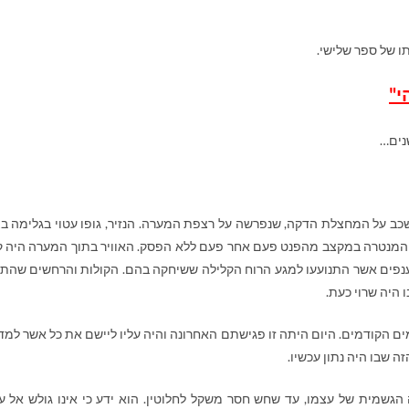
ו של ספר שלישי.
י"
נים…
שכב על המחצלת הדקה, שנפרשה על רצפת המערה. הנזיר, גופו עטוי בגלימה ב
 המנטרה במקצב מהפנט פעם אחר פעם ללא הפסק. האוויר בתוך המערה היה ק
ענפים אשר התנועעו למגע הרוח הקלילה ששיחקה בהם. הקולות והרחשים שהתג
 היה שרוי כעת.
הקודמים. היום היתה זו פגישתם האחרונה והיה עליו ליישם את כל אשר למד.
ה שבו היה נתון עכשיו.
גשמית של עצמו, עד שחש חסר משקל לחלוטין. הוא ידע כי אינו גולש אל ע