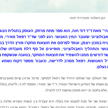
הגן האלוהי מאת דוד חווה
הי" מאת ד"ר דוד חוה, הוא ספר מתח מרתק, העוסק בתגלית הנוג
בולוציוני שעובר המין האנושי. רגע לפני שד"ר רפאל מאירי, מד
יח במכון ויצמן, עומד לפרסם את תוצאות מחקרו פורץ הדרך בנו
ושי והתהליך האבולוציוני, מופיעים על סף דלת מעבדתו שלו
ר דורשים ממנו להשמיד את תוצאות המחקר, בטענה שנשקפת מ
ל האנושות. רפאל מסרב לדרישה, וכעבור מספר דקות נשמע ק
 נעלם.
של העולם יוצר שותפו היחיד של רפאל למחקר, פרופ' ארווין קרוס מאוניברס
עם אשתו של המדען הישראלי הנעדר, ד"ר שני מאירי, ומספר לה כי, לדעתו, בעלה
 אלא נחטף, וכי הוא מאמין שישנה דרך להצילו.
יוצאת שני על מנת למצוא את בעלה היא עוברת בין יבשות כשהיא מלווה בע
יזמטי, סטודנט העובד תחת הנחייתו של רפאל; במקביל, נפגש ארווין בברלין