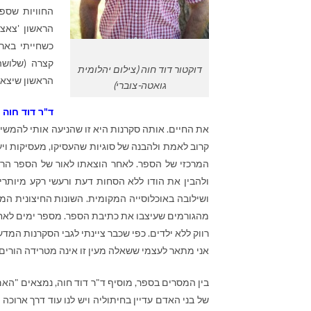
החוויות שספג
הראשון 'צאצא
דוקטור דוד חוה (צילום יהלומית
הראשון שיצא לאור בשנת 2012. כיום אני עובד
גואטה-צוברי)
ד"ר דוד חוה
את החיים. אותה סקרנות היא זו שהניעה אותי להמשיך 
קרוב לאמת ולהבנה של סוגיות שהעסיקו, מעסיקות ויעס
המרכזי של הספר. לאחר הוצאתו לאור של הספר הראש
ולהבין את הודו ללא הסחות דעת ורעשי רקע מיות
ושילובה באוכלוסייה המקומית. השונות החיצונית המ
מהגורמים שעיצבו את כתיבת הספר. מספר ימים לאחר
רווק ללא ילדים. כפי שכבר ציינתי לגבי הסקרנות המ
אני מתאר לעצמי ששאלה מעין זו אינה מטרידה הורים 
בין המסרים בספר, מוסיף ד"ר דוד חוה, נמצאים "האם
של בני האדם עדיין בחיתוליה ויש לנו עוד דרך ארו