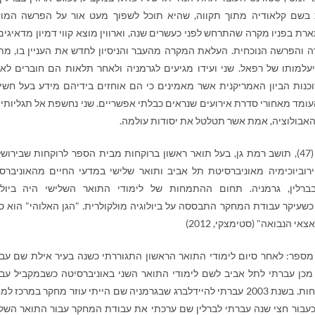
ת בשם קלאודיה מתוך תקווה, שהיא תוכל לשפוך מעט אור על הפרשה המוז
רת בפניו מקרה שהתרחש לפני כעשרים שנה, וארווין מוצא קווי דמיון מדאיגים 
והפרשה הנוכחית. העלאת המקרה מהעבר והניסיון לחדש את העניין בו, מת
מותו של רפאל. שני ועידו מגיעים לגרמניה ולאחר תלאות הם חוברים לארו
נות הביון האמריקנית אשר מאמינים כי הם אוחזים בידיהם מידע בעל חשי
העומד מאחורי סדרת אירועים שנראים כבלתי אפשריים. שני נחשפת אל תגליותיו
אבולוציה, אמת אשר תטלטל את יסודות עולמה.
(47), תושב רמת גן, בעל תואר ראשון ברוקחות מבית הספר לרוקחות שבירושל
ירוביוכימיה מאוניברסיטת תל אביב ותואר שלישי במדעי החיים מהאוניברס
רלין, גרמניה. תחום ההתמחות של לימודי התואר השלישי היה ביולו
עיקר עבודת המחקר התבססה על ביולוגיה מולקולרית. "הגן האלוהי" הוא ס
אי הנבואה" (סטימצקי, 2012)
ספר: לאחר סיום לימודי התואר הראשון התגוררתי כשנה בעיר אילת שם עב
מכן עברתי לתל אביב לשם לימודי התואר השני באוניברסיטה כשבמקביל עב
במקצוע הרוקחות. בשנת 2003 עברתי להיידלברג שבגרמניה שם הייתי עוזר מחקר במרכז 
כעבור חצי שנה עברתי לברלין שם ערכתי את עבודת המחקר עבור התואר השלי