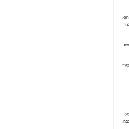
הוא
נגד
שנן
בעד
כון
בה.