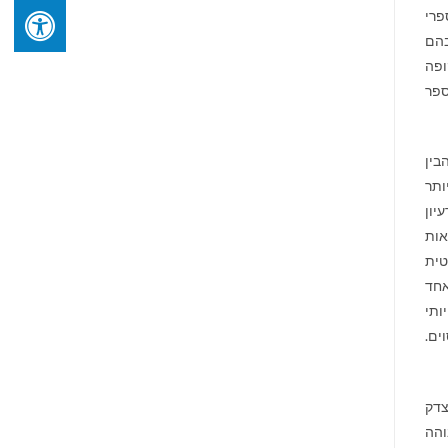
פרי
בהם
נת 2007, עבדתי תקופה
 בכתיבת הספר
בין
ותר
יון
אות
טית
אחד
ותי
ים.
צדק
והה