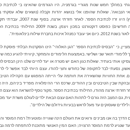
תי במהלך חמש שנות מגוריי בגרמניה, היו הגורמים שהאיצו בי לכתיבת ס
י הנבואה'. שאלות שהופנו אלי בנושא יהדות וקבלה (נושאים שלא עסקתי 
כשחייתי בארץ) היוו זרז לכתיבת הספר. לאחר חזרתי ארצה, בסוף ש
קצרה (שלושה חודשים) כפוסט דוקטורנט במכון ויצמן. בשנת 2009 החילותי
 כמנהל איכות בחברת שילוח בינלאומית".
מציין, כי "הבסיס לכתיבת הספר "הגן האלוהי" הינו הסקרנות הבלתי פוסקת לה
ללימודי תואר שני ושלישי. באמצעות הלימודים והמחקר, קיוויתי להגיע כמה שי
יקו אותי בעתיד. שאלות כגון האם יש מטרה או יעד לחיים שלנו הינן הבסיס לרע
ון, נסעתי לבד לתקופה של כחודש וחצי להודו. עצם היותי לבד אפשר לי לר
רים. אחת החוויות שהשאירה את חותמה עלי הייתה המפגש עם הקהילה הטיב
ובהקת שבין הטיבטים ובין ההודים, שרכס הרי ההימלאיה מפריד ביניהם, היה 
 חזרתי ארצה מהודו, החילותי בכתיבת הספר. מקור נוסף להשראה הוא עצם הי
דעית, גם המצב הזה גורם לי לתהות האם עצם הבאת ילדים לעולם משרת יעד מסו
לילדים שעסוקים עד מעל לראש בבעיות גידולם של הילדים".
 הדרך בה אנו מבינים ורואים את העולם הינה שגוייה ומוטעית? רמת המוסר וה
כה עד שנגיע לרמת המוסר הרצויה; האם המין האנושי מתוכנת להתפתח לרמה גב