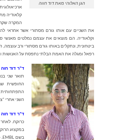
הגן האלוהי מאת דוד חווה
ארכיאולוגי
קלאודיה מתא
המקרה שקרה 
את השניים עם אותו גורם מסתורי אשר אחראי להיעל
וקלאודיה. הם מוצאים את עצמם נמלטים מאנשי סוכ
ביטחונית, ונתקלים באותו גורם מסתורי ורב עוצמה, 
רפאל ומגלה את האמת הבלתי נתפסת על האנושות וה
ד"ר דוד חוה
תואר שני בנו
החופשית שבב
התפתחותית כש
השני אחרי "צאצ
ד"ר דוד חוה
מ
כרוקח. לאחר 
בשם
EMBL
. 