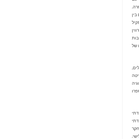
רה.
בין
קיל
וין
בות
 של
ים,
יטה
גיה
פרו
דתי
דתי
למחקר
שי.