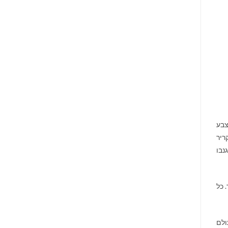
צבע
ריר
נבו
 כל
ולם