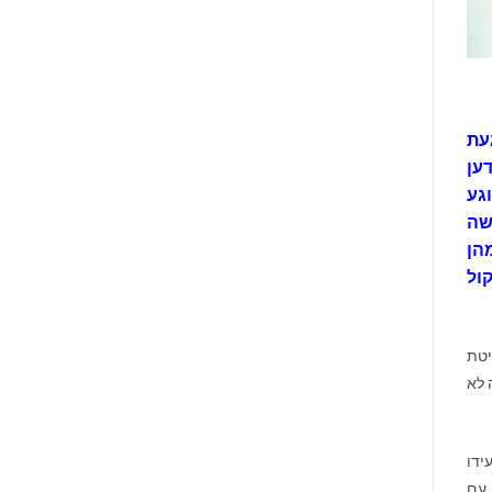
עת
ען
גע
שה
הן
ול
יטת
 לא
ידו
 עם