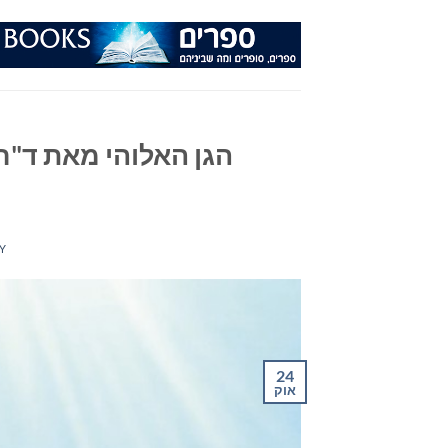
Ski
t
conten
הגן האלוהי מאת ד"ר
Y
24
אוק