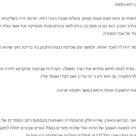
ן הוא נמצא.
רים והוא מצא עצמו מנווט בעולם שבנה בעיני רוחו. הניווט היה בשליטתו. 
נתיב הנכון. הוא הביט מסביבו, בוחן לאט ובהתבוננות מעמיקה את אשר נגלה ל
עוד אל עבר המטרה.
ר היה לו לאבד אותה, ולמשך זמן שנדמה כנצח התבונן בה בריכוז, תוך שהוא מ
, מניח לגופו לחוש מחדש את כובד משקלו. הקרירות שבקעה מהקרקע חדרה מ
המערה, אך הוא ידע כי זה עדיין יושב לצדו ושומר עליו.
צא את התשובה אותה חיפש במשך תקופה ארוכה.
 עצי הברוש והאורן, שהיוו חלק מהצמחייה השופעת בקמפוס רחב הממדים של מ
רה למגעה השובב של הרוח ועלי שלכת פזורים בשלל גוונים וצבעים חוללו למקצ
ים זימרו שירי הלל לכבוד ממלכת העלטה שבחסותה היו מוגנים.