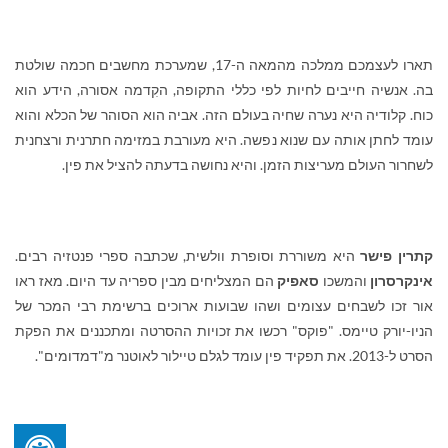
תארו לעצמכם ממלכה מהמאה ה-17, שמערכת מחשבים חכמה שולטת
בה. אנשיה חייבים לחיות לפי כללי התקופה, הקִדמה אסורה, הידע הוא
כוח. קלודיה היא נערה שחיה בעולם הזה. אביה הוא הסוהר של הכלא והוא
עומד לחתן אותה עם שנוא נפשה. היא מעורבת במזימה חתרנית ורצחנית
לשחרור העולם מעריצות הזמן. והיא נחושה בדעתה להציל את פין.
קתרין פישר
היא משוררת וסופרת וולשית, שכתבה ספרי פנטזיה רבים.
אינקרסרון
והמשכו
סאפיק
הם המצליחים מבין ספריה עד היום. מאז ראו
אור זכו לשבחים עצומים ושהו שבועות ארוכים ברשימת רבי המכר של
הניו-יורק טיימס. "פוקס" רכשו את זכויות ההסרטה ומתכננים את הפקת
הסרט ל-2013. את תפקיד פין עומד לגלם טיילור לאוטנר מ"דמדומים".