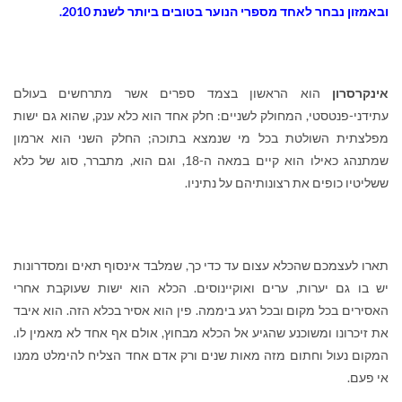
ובאמזון נבחר לאחד מספרי הנוער בטובים ביותר לשנת 2010.
אינקרסרון
הוא הראשון בצמד ספרים אשר מתרחשים בעולם
עתידני-פנטסטי, המחולק לשניים: חלק אחד הוא כלא ענק, שהוא גם ישות
מפלצתית השולטת בכל מי שנמצא בתוכה; החלק השני הוא ארמון
שמתנהג כאילו הוא קיים במאה ה-18, וגם הוא, מתברר, סוג של כלא
ששליטיו כופים את רצונותיהם על נתיניו.
תארו לעצמכם שהכלא עצום עד כדי כך, שמלבד אינסוף תאים ומסדרונות
יש בו גם יערות, ערים ואוקיינוסים. הכלא הוא ישות שעוקבת אחרי
האסירים בכל מקום ובכל רגע ביממה. פין הוא אסיר בכלא הזה. הוא איבד
את זיכרונו ומשוכנע שהגיע אל הכלא מבחוץ, אולם אף אחד לא מאמין לו.
המקום נעול וחתום מזה מאות שנים ורק אדם אחד הצליח להימלט ממנו
אי פעם.