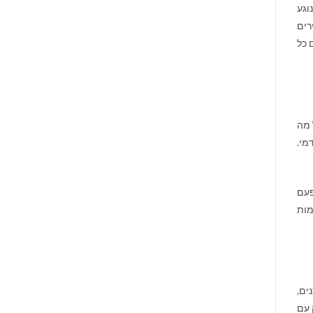
וגע
רים
 כל
 מה
מי.
פעם
מות
ים,
 עם