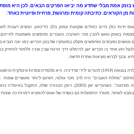
זמן אמת מבלי שתדע מה יביאו הפרקים הבאים. לכן היא מופת
ת מן הקוראים. כתיבתה קומית ומרגשת, פרֵחית ופיוטית כאחד
.
וס חיות כולן חיים כפולים שקועות עמוק בלב הדיכאון. הנשים רעבות לא
נסות באופן נואש להבין מהי האהבה, והגברים מחפשים משמעות לחייהם. 
טושים ומובסים ומחפשים מקלט במעמקיו של בטן הכריש, כמו יונה הנביא ב
לנצל רגע אחד בו הכריש ישן, להימלט דרך הרווח שבין שיניו וללמוד להחזיק בא
תיע ובכך לברוא מציאות אחרת חדשה.
נולדה בגנואה (1959) להורים ילידי סרדיניה. היא מלמדת ספרות איטלקית והיסטו
ורסם "מחלת האבנים" היה לרב מכר עולמי
,
תורגם ליותר מעשרים שפות ו
בשישה פרסים ספרותיים יוקרתיים, כולל "פרס אלזה מורנטה". כשהכריש ישן (2005), רומן הבכורה שלה, התקבל באיטל
במבט לאחור, מעורר התפעלות גם כושרה של אגוס להמציא דמויות כה שונות 