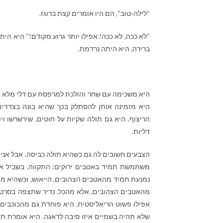
"לילה-טוב", הם היו אומרים קצת ברוגז.
"לא ככה, לא ככה! אפילו יותר גרוע מקודם!" היא הית
ברירה, היא היתה נרדמת.
היא משכימה עם שחר והולכת למרפסת עם דלי מלא מלב
היא מזמינה אותן להסתלק בכך שהיא בונה בצדדי
הריצוף. היא גם תולה שקיות על חוטים, שירשרשו ויפ
דליות.
הצבעים חשובים לה גם כשהיא תולה כביסה. אבל אני 
משתמשת תמיד באטבים ירוקים: התקווה. בשביל 
נמנעת תמיד מהאטבים הצהובים, הייאוש, וכשהיא מ
מהאטבים הצהובים, אלא מהכל. נדיר שתצפה בסרט 
אפילו פשוט הריאליסטית. היא פוחדת גם מהכוכבים,
שלא תהיה בשמיים איזו סיבה לדאגה. היא אומרת תמ