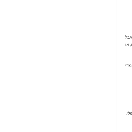
אבל
 או
מדי
לי.