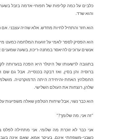
כלבים על כמה קליפות של תפוחי-אדמה בזבל בשעה ש
והוא שרד.
הוא חזר והתחיל לחיות מחדש. אלא שהיה עצבני. אם נל
הוא הפסיק לספר לאמי על זוועות המלחמה כמעט מיד,
אנשים ערוכים להיאסר במחנה-ריכוז, בשעה שמענים 
בתגובה לרשעותו של היטלר היא הפכה בנערותה לקומ
ברוסיה והן בסין, ואז דבקה בכנסייה. אבל גם שם ה
החמלהץ האחת-והיחידה היתה הדמוקרטיה. מושלמת
שלהן, רוצחות את העולם השלישי.
הוא כבר נשוי, אבל שיחות הטלפון שאלה משפיעות עליי
"זה אני, מה שלומך?"
אני כבר לא זוכרת מה שלומי. אני מתחילה לפלס בש
כשבני-משפחתי אינם. בעיקר אמא, שאם אינה בעבו