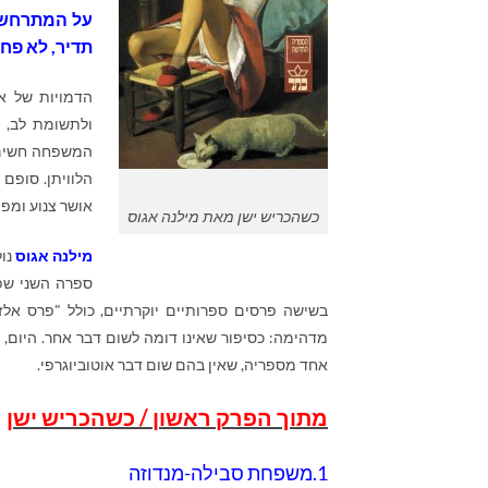
על המתרחש ב
תדיר, לא פחו
הדמויות של אג
ולתשומת לב, מ
המשפחה חשים נ
הלוויתן. סופם 
אושר צנוע ומפ
כשהכריש ישן מאת מילנה אגוס
מילנה אגוס
ספרה השני שפ
מדהימה: כסיפור שאינו דומה לשום דבר אחר
.
היום, 
אחד מספריה, שאין בהם שום דבר אוטוביוגרפי
.
מתוך הפרק ראשון / כשהכריש ישן
1.משפחת סבילה-מנדוזה