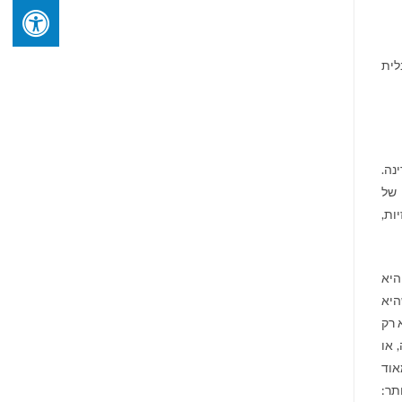
לית
נה.
 של
ות,
היא
היא
 רק
 או
אוד
תר: