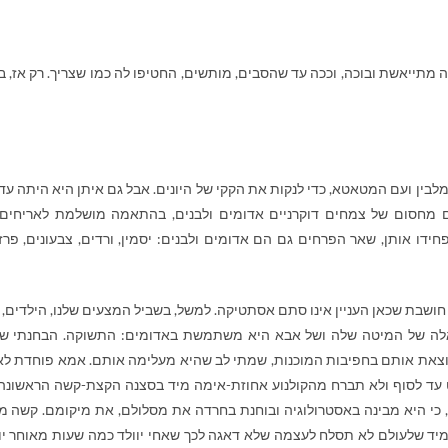
ה מתייאשת ובוכה, וככה עד שהסבים, מותשים, החטיפו לה כמו שצריך. רק אז, ב
ין ועם המטאטא, כדי לנקות את הקקי של היונים. אבל גם איתן היא היתה עדי
ם מחסום של צמחים דוקרניים אדומים ולבנים, בהתאמה מושלמת לאריחים
חידו אותן, שאר הפרחים גם הם אדומים ולבנים: יסמין, ורדים, צבעונים, פרזי
חושבת שכאן העניין אינו סתם אסתטיקה. למשל, בשביל המצעים שלנו, הילדים, 
אלה של המיטה שלה ושל אבא היא משתמשת באדומים: התשוקה. הבחנתי ש
וצאת אותם בחפיבות המוכנות, שמתי לב שהיא מעלימה אותם. אמא פוחדת לא
עד לסוף ולא תברח מהקולנוע אחוזת-אימה מיד בסצנה הקצת-קשה הראשונה,
 כי היא מבינה באסטרולוגיה ובוחנת בחרדה את מסלולם, את מיקומם. קשה מ
יד שלעולם לא תסלח לעצמה שלא דאגה לכך שאחי יוולד כמה שעות מאוחר יו