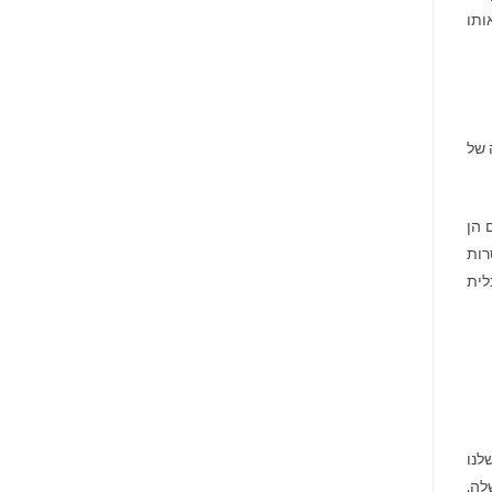
ותו
 של
 הן
רות
לית
לנו
לה,