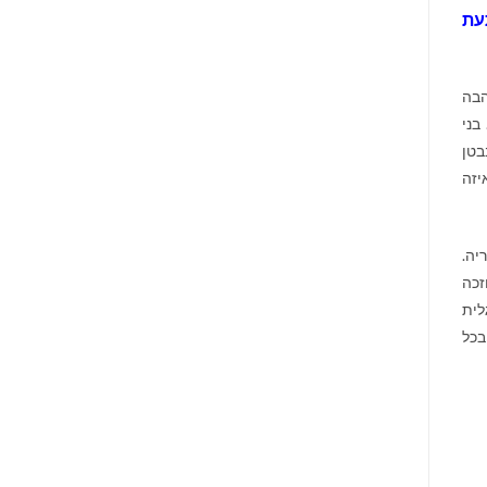
עת
הבה
בני
בטן
יזה
ריה.
זכה
יה כתגלית
בכל