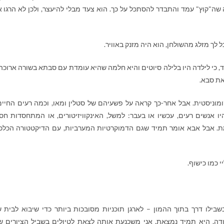
ה"קוץ" עמד והתבדר להסתכל על כך. הוא צעד מבלי להיעצר, ולכן לא הרגו א
 לך מזלג מהשולחן, הוא היה מזנק באוויר.
 כי לילדה היו בלילה סיוטים והיא חלמה שהיא עומדת עם סבתא בשורה ארוכה
את סבא.
וניסטית. אבל אחר-כך קראה על פשעיהם של סטלין ומאו, וכמה רעים החיים
יו אנשים רעים, עכשיו או בעבר: למשל, האינקוויזיטורים, או המתחסדות חס
. אבל אבא אומר תמיד שגם הדמוקרטיות המערביות, עם הדיקטטורה הכלכ
 כמו כישוף.
בילו דרך בתוך ההמון – לארגן תוכניות מסובכות ביותר כדי שיבוא לבית ש
דה, היא תמיד נמצאת. אני משכנעת אותה לצאת לטיולים בשביל הציורים ש