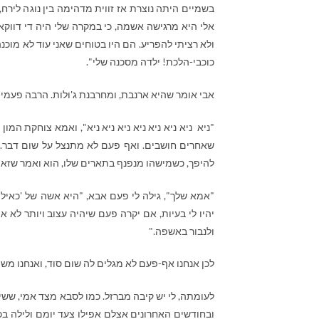
בשמיים היתה נוצרת אז זווית מדהימה בין נוגה לירח
אלי היא מרגישה אשמה, כי במקרה שלי היה די דווקא 
ולא רציתי להפריע. הם היו בטוחים שאני עוד לא מוכנה,
כוכבי-הלכת! ילדה מסכנה שלי".
אבי אומר שהיא ארנבת, ומחרבנת ג'ולות. הרבה פעמי
"ניא ניא ניא ניא ניא ניא ניא ניא", ואמא צוחקת ה
שאחרים חושבים. ואף פעם לא מתנצל על שום דבר. ו
להיפך, כשמישהו מנפנף בתארים שלו, הוא ואמר שזאת
"אמא שלך", גילה לי פעם אבא, "היא אשה של 'כאילו
יהיו לי בעיות, אם יקרה פעם שיהיה עצוב ויותר לא
ולנבור באשפה."
לכן אנחנו אף-פעם לא מגלים לה שום סוד, ואנחנו משמ
לעומתה, לי יש קיבה מברזל. כמו לסבא מצד אמי, שש
ובחודשים האחרונים אצלם אפילו צעד יומם ולילה בכ