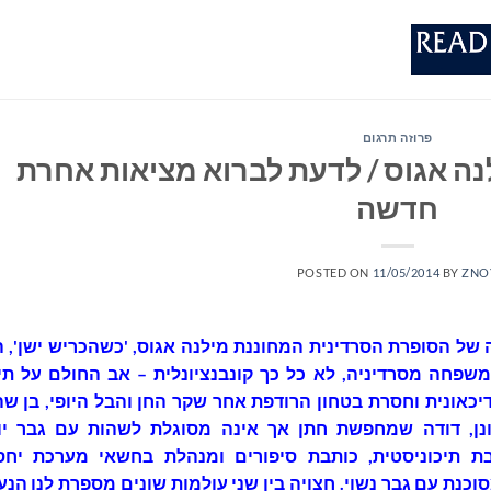
פרוזה תרגום
ה אגוס / לדעת לברוא מציאות אחרת
חדשה
POSTED ON
11/05/2014
BY
ZNO
 של הסופרת הסרדינית המחוננת מילנה אגוס, 'כשהכריש ישן', ה
שפחה מסרדיניה, לא כל כך קונבנציונלית – אב החולם על תיק
יכאונית וחסרת בטחון הרודפת אחר שקר החן והבל היופי, בן שה
נן, דודה שמחפשת חתן אך אינה מסוגלת לשהות עם גבר יו
ת תיכוניסטית, כותבת סיפורים ומנהלת בחשאי מערכת יחס
סוכנת עם גבר נשוי. חצויה בין שני עולמות שונים מספרת לנו הנ