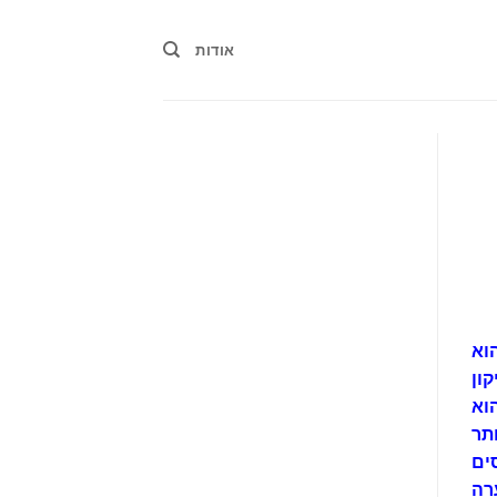
אודות
וא
ון
וא
תר
ים
ערה