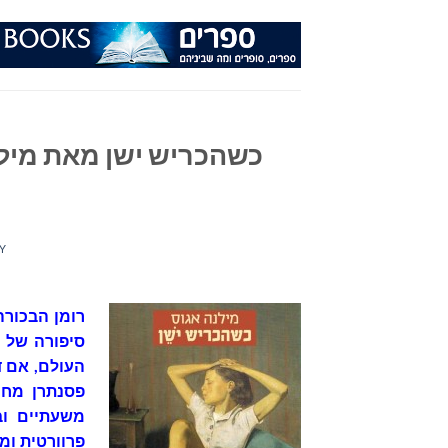
Ski
t
conten
כשהכריש ישן מאת מילנ
Y
רומן הבכורה
סיפורה של מ
העולם, אם ד
פסנתרן מחו
משעתיים וב
פרוורטית ומ