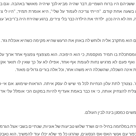
, ששניהם היו ברוח השמיים, דבר שהיה מביא לכך שיהיה מאושר באהבה. וגם בנ
בשעה אחת קודם. "הייתי צריכה לעמוד על שלי", היא אומרת תמיד, "היו לי צי
 וזה לא היה נכון. ילדתי את הילדה כבר בלי צירים, ברגע שהירח היה ב'ריבוע' עם
ם הוא מתקרב אליה ולוחש לה באוזן את הרעש שהיא מקימה כשהיא אוכלת גזר.
מון ומסתכלת בו תמיד מוקסמת, כי הוא היפוכה. הוא מצפצף צפצוף אחד ארוך על
אף פעם לא מרגיש נחות לעומת אף-אחד, אפילו לא על כך שאין לו תואר אקד
 אינה השכלה, שהשכלה היא משהו אחר, וכל אלה בורים גדולים מאוד.
'. נצטרך לתת עלון הנחיות לכל מי שיש לו עסק איתה. הוראות-שימוש. אם אי-
 אצליח להצחיק אותה, כי אז כבר באמת אעדיף להיות במקום הכי אומלל עלי אד
שים כמסנן בינה לבין העולם.
ירת במלחמה בחיל-הים ושרד שלוש טביעות של אוניות, שנתיים בשבי אצל הגרמנ
פור עם אנשי האס-אס הנסוגים, שהרגו כל מי שלא יכלו עוד להמשיך. הוא נאבק