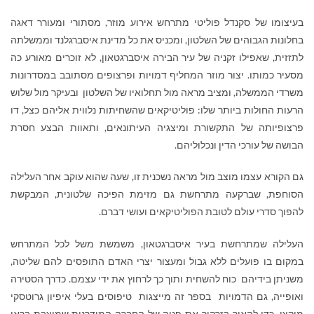
בעיצומו של סקנדל פוליטי מתרחש אירוע מוזר, מסתורי ומעורר דאגה
בחלונות הגבוהים של השלטון, ומכניס את כל מדינת איסברגלנד וממשלתה
לתזזית, שאפילו זקניה של עיר הבירה איסברגטאון, לא זוכרים מאורע כה
מסעיר כמותו. יצור מוזר המחליף דמויות ופרצופים מסתובב במסדרונות
משרדי הממשלה, ומציב מראה מול תחלואיו של השלטון ובעיקר מול שלוש
הרעות החולות ביותר שלו: פוליטיקאים שהשחיתות נלווית אליהם כצל, דו
פרצופיותה של התקשורת ומיצגיה העיתונאים, ותאוות הבצע חסרת
הבושה של עורכי הדין ונכלוליהם.
גם הקורא עצמו מוצב מול מראה נשכנית זו, שעה שהוא עוקב אחר העלילה
הסוחפת, שברקעה מתרחשת גם מזימת הפיכה שלטונית, המבקשת
להפוך סדרי עולם לטובת הפוליטיקאים ועושי דברם.
העלילה שמתרחשת בעיר איסברגטאון, משמשת משל לכל המתרחש
במקום בו פועלים ללא גבול ומעצור יצרי האדם התופסים להם שליטה,
משניתן בידיהם כוח להשחית ותוך כך לרחוץ את ידי עצמם. כדרך הסטירה
ואופייה, גם הדמויות בספר זה מייצגות טיפוסים בעלי איפיון גרוטסקי
מוקצן, כדי להאיר בזרקור את פניה של החברה המודרנית שמוצבת בראי