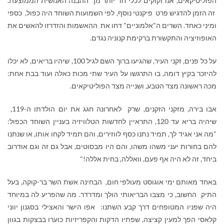
הפוליטיקאים, אנו זקוקים לכלי חד יותר מן ההבנה האנושית הממוצעת.
זה הזמן להדגיש פרט פיקנטי נוסף, לפי השמועות השוחד היה כפול, כספי
ומיני כאחד. השרים ה"אלמוניים" דחו את ההאשמות והזדרזו להאשים את
האופוזיציה והתקשורת ברקימת קנוניה נגדם.
על כל פנים, זקני העיר, שהגיעו ברוך השם לגיל 100, שיהיו בריאים, לא יכלו
להיזכר בקיץ דומה, בו התרגשו על העיר שתי מכות כאלה ועוד בבת אחת:
מכה ראשונה מצד הטבע, ושנייה מצד הפוליטיקאים.
אבו בירה, מזקני הזקנים, שרק לאחרונה חגג את יום הולדתו ה-119,
שיהיה בריא עד 120, התראיין לחדשות הטלוויזיה בעניין השוחד הכפול:
"מה אני אגיד לך, תמיד נתנו כסף לווזירים, והם תמיד לקחו אותו, או שנתנו
להם בחורות יעני משהו משהו, והם היו מבסוטים, אבל גם זה וגם אודרוב
ביחד, זה לא היה אף פעם, וואללה, בחית אללה!"
באחד מאותם ימי אוגוסט מעולפי חום, הבחינה אשת השר בר-קוקה, בעל
התיק החשוב, כי מצבו הבריאותי הולך ומדרדר. מה שהפריע לה במיוחד
היה שפניו המטופחים דרך קבע השתנו: אפו הישר והאצילי בסגנון יווני
קלאסי הפך למעין קציצה, שפתיו הדקות והקפריזיות כוערו בבצקות בגוון