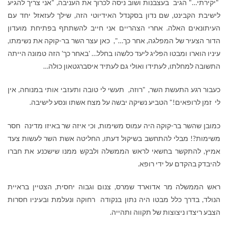
"יקירתי…" הגיב בעצבנות ושוב ניסה לכרוך את העניבה, "אני צריך להגיע
לישיבת הקבינט, שם נדון בסקנדל האידיוטי הזה, שילך לעזאזל יחד עם
העיתונאים האלה. אחרי הצהריים אני חייב להשתתף בפתיחת מועדון
הדור הצעיר של המפלגה, אחר כך…", כאן עצר השר בר-קוקה את נשימתו,
עיניו הוארו ומבטו הפליג ליעד כלשהו בחלל… 'באחר כך' הזה טמונה הייתה
התשובה למחלתו, לעתידו ואולי גם לעתיד איסברגטאון כולה…
כעבור רגע התעשת השר, "רוזה, תעשי לי טובה ותעזבי אותי במנוחה, אין
לי זמן לרופאים!" הטביע נשיקה יבשה על מצח אשתו ונסע לישיבה.
כמובן שהשר בר-קוקה היה עמוס משימות, וכי איזה שר באיזו מדינה חסר
משימות?! מבלי להתחשב בשיקול דעתו, החליטה אשת השר לעשות צעד
אמיץ, להתקשר בחשאי לראש הממשלה ולבקש ממנו שישכנע את חברו
להיבדק בהקדם על ידי רופא.
ראש הממשלה מר אדוארד שמרס, צנום וגבוה יחסית, הצטיין בראיית
הנולד, בדרך כלל מבטו היה נתון בנקודה רחוקה ונעלמת ובעיניו חסרות
הצבע ריצדו ניצוצות של תקווה ותהייה.