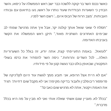
כאשר נכנס השר בר-קוקה ללשכה כבר ישב ראש הממשלה על כיסאו, והשר
הבחין כי השערות הבודדות שעוד נותרו על ראשו, נעו בתיאום עם גבותיו
העבותות. 'מצב הרוח של הבוס איום…' רשם השר לפניו.
"תסלח לי שאני שואל אותך קולגה יקר, אבל איך אתה מרגיש? שמתי לב
שבימים האחרונים השתנית מאוד," תיקן ראש הממשלה את הקשר
בעניבתו האדומה.
"לעזאזל, באמת התעייפתי קצת, אתה יודע, זה בגלל כל השערוריות
האלה… לכל השדים והרוחות." ניסה השר להסתיר את כרסו בשולי
המקטורן, שבאופן בולט כבר נעשה קטן על פי מידותיו.
"אם לא היית אצל הרופא, אני תובע ממך לגשת עוד היום לקליניקה של
פרופסור ריבופלבין ולעבור בדיקה מקיפה! אני לא מקבל שום דחיות! תגיד
את האמת ויקטור, אתה לא מרגיש שום כאבים?"
"בכלל לא. מעניין שגם אשתי שאלה אותי ואני לא מבין על מה היא בכלל
מדברת."