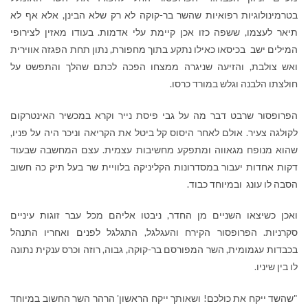
בטרמינולוגיות רפואיות שהשר בר-קוקה לא רק שלא הבינן, אלא אף לא
תיאר לעצמו, ששפה כזו אכן קיימת עלי אדמות. בעודו מאזין לצירופי
המילים ישב בכיסאו כאילו נתקע בתוך מחפורת, נתון תחת הפגזה אווירית
ואש צולבת, והזיעה שניגרה ממצחו הפכה לכתם שהלך והתפשט על
חולצתו הלבנה וגלש במורד כרסו.
הפרופסור שרבט דבר מה על גבי פיסת נייר וקרא במכשיר האינטרקום
לקולגה צעיר. אולם לאחר היסוס קל ביטל את הקריאה וניכר היה על פניו,
שהוא מנופח מגאווה ומתפקע מחשיבות עצמית. עצם המחשבה שבעוד
דקות אחדות יעבור במסדרונות הקליניקה בלוויית שר בעל תיק כה חשוב
הסבה לו עונג ובמיוחד כבוד.
ואכן כשיצאו השניים מן החדר, ניבטו אליהם מכל עבר זוגות עיניים
סקרניות. הפרופסור הקירח והעגלגל, התגלגל לפנים ואחריו התנהל
בכבדות עגמומית, השר המפורסם בר-קוקה, גבוה, רוזה וכרס ענקית נתונה
לו בין שיניו.
"שהשד ייקח את כולכם! ושאותך ייקח הראשון' הרהר השר החשוב במיוחד