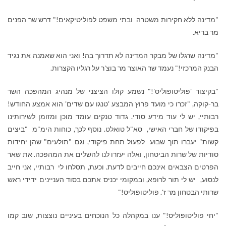
"מדינה ללא חקירות משטרה ובתי משפט לפוליטיקאים!" דרש שר הפנים
מר בריא.
"מדינה שרגלו של מבקר המדינה לא תדרוך בה! ואני הוא שאמנה את נגיד
הבנק המרכזי!" נעמד שר האוצר מר בוצ'ר על רגליו הקצרות.
"בקיצור 'פוליטופוליס'!" נשמע קולו הציצני של מנהיג המהפכה השר
בר-קוקה, "זכרו כי מועד פרוץ המבצע 'טנגו עם שדים' הוא אמצע החודש!
רבותיי, יש לי עוד מידע סודי. גדוד טנקים עומד מוכן ומזומן לשירותינו
בפיקודו של חברי האישי, סא"ל טואלט. נוסף לכך, כוחות הימ"מ "ביצים
קשות" יעברו תוך שבוע לפעול תחת פיקודי, וגם "תולעים" שהן יחידות
סודיות של שרות הביטחון, ואלה יעזרו לנו להשלים את המהפכה. את שאר
הפרטים הצבאים אינכם חייבים לדעת. וכעת, תסלחו לי רבותיי, אני חייב
לנסוע, יש לי תור לרופא, ובמקומי יכניס אתכם בסוד העניינים ידידי ראש
שרותי הבטחון מר ז'. פוליטופוליס!"
"יחי פוליטופוליס!" ענו במקהלה כל הנוכחים בעיניים נוצצות, שוב קמו