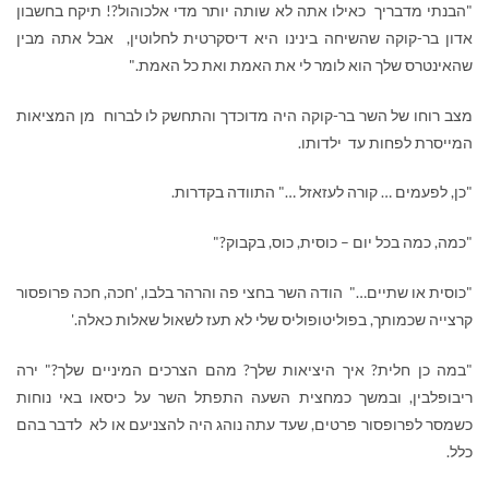
"הבנתי מדבריך כאילו אתה לא שותה יותר מדי אלכוהול?! תיקח בחשבון
אדון בר-קוקה שהשיחה בינינו היא דיסקרטית לחלוטין, אבל אתה מבין
שהאינטרס שלך הוא לומר לי את האמת ואת כל האמת."
מצב רוחו של השר בר-קוקה היה מדוכדך והתחשק לו לברוח מן המציאות
המייסרת לפחות עד ילדותו.
"כן, לפעמים … קורה לעזאזל …" התוודה בקדרות.
"כמה, כמה בכל יום – כוסית, כוס, בקבוק?"
"כוסית או שתיים…" הודה השר בחצי פה והרהר בלבו, 'חכה, חכה פרופסור
קרצייה שכמותך, בפוליטופוליס שלי לא תעז לשאול שאלות כאלה.'
"במה כן חלית? איך היציאות שלך? מהם הצרכים המיניים שלך?" ירה
ריבופלבין, ובמשך כמחצית השעה התפתל השר על כיסאו באי נוחות
כשמסר לפרופסור פרטים, שעד עתה נוהג היה להצניעם או לא לדבר בהם
כלל.