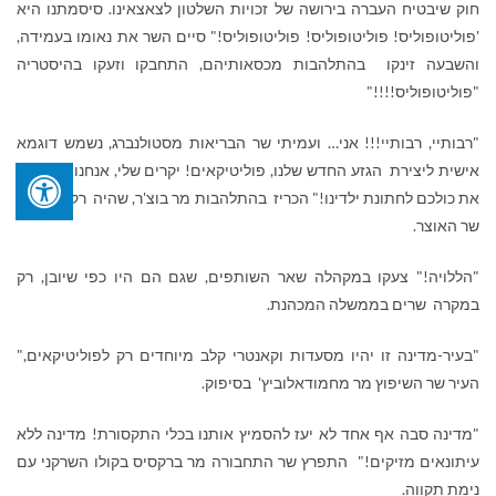
חוק שיבטיח העברה בירושה של זכויות השלטון לצאצאינו. סיסמתנו היא
'פוליטופוליס! פוליטופוליס! פוליטופוליס!" סיים השר את נאומו בעמידה,
והשבעה זינקו בהתלהבות מכסאותיהם, התחבקו וזעקו בהיסטריה
"פוליטופוליס!!!!"
"רבותיי, רבותיי!!! אני… ועמיתי שר הבריאות מסטולנברג, נשמש דוגמא
אישית ליצירת הגזע החדש שלנו, פוליטיקאים! יקרים שלי, אנחנו מזמינים
את כולכם לחתונת ילדינו!" הכריז בהתלהבות מר בוצ'ר, שהיה רק במקרה
שר האוצר.
"הללויה!" צעקו במקהלה שאר השותפים, שגם הם היו כפי שיובן, רק
במקרה שרים בממשלה המכהנת.
"בעיר-מדינה זו יהיו מסעדות וקאנטרי קלב מיוחדים רק לפוליטיקאים,"
העיר שר השיפוץ מר מחמודאלוביץ' בסיפוק.
"מדינה סבה אף אחד לא יעז להסמיץ אותנו בכלי התקסורת! מדינה ללא
עיתונאים מזיקים!" התפרץ שר התחבורה מר ברקסיס בקולו השרקני עם
נימת תקווה.