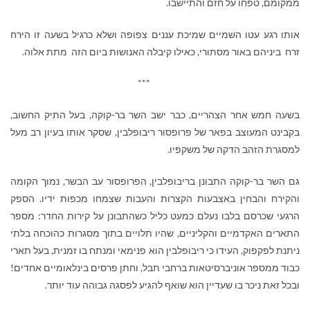
ממקומם, טפחו על חזם והתיישבו.
אותו רגע עטו השמיים שמיכת עננים צפופה ושלא כרגיל בשעה זו הירח
זרח ביניהם באור מסתורי, כאילו קיבלה האנושות ביום הזה מתת אלוה.
***
בשעה חמש אחר הצהריים, כבר ישב השר בר-קוקה, בעל התיק החשוב,
בקבינט המעוצב בפאר של פרופסור ריבופלבין, שסקר אותו בעיון רב מעל
למסגרת הזהב הדקה של משקפיו.
גם השר בר-קוקה התבונן בריבופלבין, הפרופסור עב הבשר, נמוך הקומה
והקירח והבחין באצבעות הקצרות והעבות שצמחו מכפות ידיו. הספק
הרגעי שכרסם בלבו נעלם כמעט כליל כשהתבונן על קירות החדר: מספר
התארים האקדמיים והקליניים, שהיו תלויים בתוך מסגרות כהוכחה בלתי
ניתנת לפקפוק, העידו כי ריבופלבין הוא פנימאי ומנתח בו זמנית, בעל תארי
כבוד ממספר אוניברסיטאות ברחבי תבל, וחתן פרסים בינלאומיים אחדים!
ובכל זאת ניכר בו שעדיין הוא שואף להגיע לפסגה גבוהה עוד יותר.