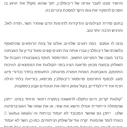
והישיר מבט לעבר עורפו של ריבופלבין, תוך שהוא מקלל את הרגע בו
הסכים להפקיר את גופו היקר למסכת עינויים כזו.
בתום סדרת הצילומים והדקירות לדגימות הדם שוחרר השר, תודה לאל,
והרגיש הרבה יותר טוב.
נכונו לו אמנם כמה רגעים שלווים, אולם על צוות הרופאים שהתאסף
בלשכתו של ריבופלבין עברו אותה עת רגעים קשים מאוד בדיון על האבחנה
בדבר מצבו של הפציינט החשוב. הפרופסור תופף באצבעותיו העבות על
השולחן ובמצח מכווץ מדאגה הציג בפני הקולגות את הממצאים. הוויכוח
התחמם, והאבחנות, האחת חמורה מרעותה, התעופפו בחדר ככדורי פינג
פונג. לבסוף התרומם פרופסור ריבופלבין מכיסאו, בזריזות בלתי רגילה
הניף את ידיו לצדדים, בקול עמוק היסה את הנוכחים וקבע בפסקנות,
"קולגות יקרים, היום נתקלנו לראשונה במקרה רפואי מיוחד במינו. ייתכן
שהמחלה הייחודית אפילו תישא את שמי, או את שמה של האוניברסיטה
שלנו. ייתכן גם שהשר המכובד לא יעמוד בניתוח וה-
'exitus letalis'

כוונתי לומר שהמוות יקרה עוד על שולחן הניתוחים. כמו כן, השר לא יעמוד