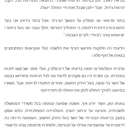
כנראה לאורך זמן בטיפול תרופתי-שמרני. כתוצאה מהניתוח נוכל לקבל
דגימת גידול, אבל ייתכן שבכל זאת חיי החולה יינצלו.
בתור פנימאי אני ממליץ על המשך הבירור, אבל בתור כירורג אני בעד
התערבות כירורגית דחופה, כי התהליך ההרסני הולך וגובר. אני בעד ניתוח !
יש אפוא צורך, רבותיי, לקיים הצבעה."
הדעות היו חלוקות והרעש הציף את הלשכה כגלי אוקיאנוס המתנפצים
בגאות אל חוף סלעי.
מרבית המלומדים תמכו בדעתו של ריבופלבין, אולי מפני שביקשו לזכות
באהדתו, ובו זמנית היו גם סקרנים לדעת מה לכל הרוחות מתרחש בבטנו
של השר בר-קוקה, בעל התיק החשוב. אחרים התנגדו לניתוח, אבל נשארו
במיעוט, לפיכך הוחלט לזמן את החולה לניתוח דחוף.
באותו זמן, השד יודע איך, פשטה שמועה עמומה בכל משרדי הממשלה
ולשכותיה, והגיעה עד עיתוני הערב והטלוויזיה הממלכתית. כולם עסקו
במצב בריאותו הבעייתי של השר בעל התיק החשוב. השמועה הייתה כה
דרמטית עד שהשפיעה אפילו על הבורסה, ולמחרת פרסומה צנחו כל שערי