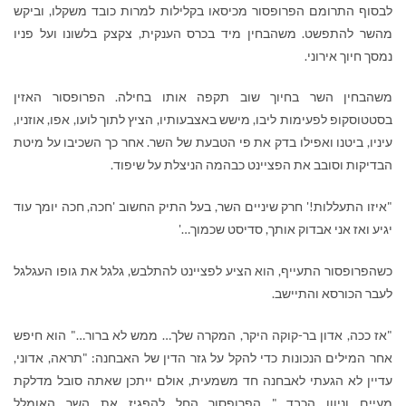
לבסוף התרומם הפרופסור מכיסאו בקלילות למרות כובד משקלו, וביקש
מהשר להתפשט. משהבחין מיד בכרס הענקית, צקצק בלשונו ועל פניו
נמסך חיוך אירוני.
משהבחין השר בחיוך שוב תקפה אותו בחילה. הפרופסור האזין
בסטטוסקופ לפעימות ליבו, מישש באצבעותיו, הציץ לתוך לועו, אפו, אוזניו,
עיניו, ביטנו ואפילו בדק את פי הטבעת של השר. אחר כך השכיבו על מיטת
הבדיקות וסובב את הפציינט כבהמה הניצלת על שיפוד.
"איזו התעללות!' חרק שיניים השר, בעל התיק החשוב 'חכה, חכה יומך עוד
יגיע ואז אני אבדוק אותך, סדיסט שכמוך…'
כשהפרופסור התעייף, הוא הציע לפציינט להתלבש, גלגל את גופו העגלגל
לעבר הכורסא והתיישב.
"אז ככה, אדון בר-קוקה היקר, המקרה שלך… ממש לא ברור…" הוא חיפש
אחר המילים הנכונות כדי להקל על גזר הדין של האבחנה: "תראה, אדוני,
עדיין לא הגעתי לאבחנה חד משמעית, אולם ייתכן שאתה סובל מדלקת
מעיים וניוון הכבד…" הפרופסור החל להפגיז את השר האומלל