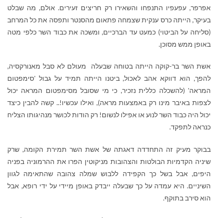
אפרפר, עפעפיו התנפחו והשאירו רק חריצים זעירים. אולם, מה שבלט
בעיקר, הייתה כרס ענקית שצמחה פתאום מהסנטר ותפסה את כל המרחב
(סליחה על הביטוי) כמעט עד הברכיים, ומשכה את כבוד השר כלפי מטה
באופן ממש מסוכן.
אשת השר בר-קוקה הייתה בטוחה שבעלה מעולם לא סבל מאנורקסיה,
להפך, הוא דווקא אהב לאכול, ביטנו הייתה תמיד על גבול 'סימפטום
המראה' (להשכלה כללית נזכיר, כי מי שסובל מסימפטום המראה יכול
לצפות באיבר מינו רק באמצעות מראה), ואילו עכשיו!.. קשה להבין כיצד
יכול היה כבוד השר לנוע או אפילו לנשום! רק הודות לכושר מנהיגותו הצליח
כנראה לתפקד.
בבוקר מעיק זה התחדדה דאגתה של אשת השר תמירת הקומה, שרק
שיניה הקדמיות הבולטות והצהובות מניקוטין הפרו את ההרמוניה בפניה
היפים, אבל בשל כך הקפידה ללבוש שמלה צהובה שהתאימה לגוון
השיניים. היא עמדה על כך שבעלה ייבדק באופן מיידי על ידי רופא, אבל
הוא סירב בתוקף.