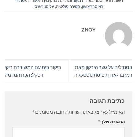
רשומה זו פורסמה ב
פרוזה מקור
ומתוייגת כ
הקיבוץ המאוחד
,
מסתורין
באיסברגטאון
,
סטירה פוליטית
,
על סטראנס
.
ZNOY
בסנדלים על גשר הירקון מאת
ביקור בית עם המשוררת ריקי
רמי בר-אדון / פיסת נוסטלגיה
דסקל: הכח המדמה
כתיבת תגובה
האימייל לא יוצג באתר.
שדות החובה מסומנים
*
התגובה שלך
*