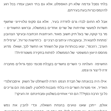
בלתי נסבל ונדמה שלא רק האספלט, אלא גם בתי האבן עמדו בכל רגע
להינמס כנרות בעת בעירתם.
אבל לא החום לבדו גרם לחרדה בעיר, אלא גם סקופ טלוויזיוני שחשף
חשדות למעשי שחיתות של שרים אחדים בממשלה, ובראש החשודים –
מר בר-קוקה, שר בעל תיק חשוב מאוד. העיתונות הכתובה ובעיקר הצהובון
'מתחת לחצאית', ובעקבותיו עיתונים רציניים כ'חדשות טריות', 'ערפילית
הערב', ו'הכפר', יצאו בכותרות ענק על השוחד או החשד לכך, ושאלו מדוע
מהסס היועץ המשפטי של הממשלה לפתוח בחקירה משטרתית?!
החשיפה העלתה כי השרים נחשדים בקבלת סכומי כסף גדולים מחברה
זרה לייצור גז ונפט.
אילו היה בכוונתה של חברת הנפט הזרה להשתלט על השוק איסברגלנדי
האדיר, אזי מטרות השרים היו בלתי מובנות לחלוטין. לשם מה הם צריכים
כל כך הרבה כסף??? הם הרי אוחזים בשלטון ומבחינתם זה העיקר!
אולם, ייתכן שאנו טועים בהנחת השאלה, וכדי להבין את נפש