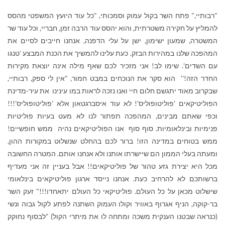
"רבותיי," פתח השר בקול עמוק וסמכותי, "כל עוד היועץ המשפטי מהסס
להמליץ על חקירה משטרתית, והוא יהסס עוד הרבה זמן, חבריי, וכל עוד שר
המשטרה, שמעון ישימון, ישן על עלי הדפנה, אנחנו חייבים לסיים את
המהפכה שלנו במהירות הבזק. כעת עלינו להמשיך את הכנת המבצע 'טנגו
עם השדים'. שימו לב! אני מזכיר לכם שאף מילה אינה יוצאת מקירות
החדר הזה!'' הוא סקר את הנוכחים במבט חמור, "אין לי ספק, רבותיי,
שבקרוב מאוד יתגשם חלום חיי ואנו נזכה לראות במו עינינו את עיר-מדינת
הפוליטיקאים 'פוליטופוליס'! לא עוד איסברגטאון אלא 'פוליטופוליס'!!!
וכפי שאתם מבינים, המהפכה תפתור לנו לא מעט בעיות פוליטיות
פנימיות ובינלאומיות. סוף סוף אנו הפוליטיקאים נהיה ממש חופשיים!
ממש בטוחים במדינה הזו! ברור לכם בהחלט שנשלוט במקורות ההון,
ומעתה בעלי הממון הם שיישרתו אותנו ולא אנחנו אותם. המטרה החשובה
מכל היא יצירת גזע טהור של פוליטיקאים!! אבל בעניין זה אני מעדיף
ברשותכם לא להרחיב כעת. אנחנו נייסד ארגון פוליטיקאים בינלאומי
שישלוט מכאן על כל העולם. פוליטיקאי כל העולם יתאחדו!!!" זעק השר
בר-קוקה, הניף אגרוף באוויר וקולו העמוק השתנה לפתע לקול גבוה ונשי
(כנראה שבטנו הענקית משכה ומתחה לו את מיתרי הקול) "לבסוף נחוקק