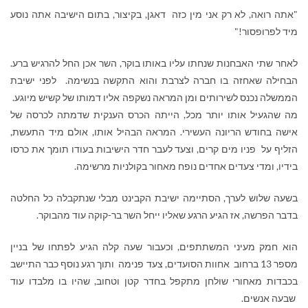
"אתה רואה, לא רק אני מין כזה דאגן, בקיצור, בתום הישיבה אתה נוסע
מיד לפרופסור!"
לאחר שתי האבחנות שנחתו עליו באותו בוקר, השר אכן החל להרגיש ברע.
הבחילה שאחזה בו חברה לצרבת והוא התקשה בנשימה. לפני ישיבת
הממשלה נכנס לשירותים ומן המראה נשקפה אליו דמותו של קשיש מיוגע.
מה שהגעיל אותו יותר מכל, הייתה הכרס הענקית שדמתה לכרסה של
אישה בחודש הריונה העשירי. המראה הבהיל אותו, אולם מיד התעשת,
הזליף על פניו מים קרים, וצעד לעבר חדר הישיבות בעודו תומך את כרסו
בידיו, ומדי צעדים אחדים נופח מאחור בקולניות מרשימה.
בשעה שלוש לערך, הסתיימה ישיבת הקבינט מבלי שנתקבלה כל החלטה
בדבר הפרשה, אז הגיע הרגע שאליו ייחל השר בר-קוקה עוד מהבוקר.
הוא חמק מעיני המשתתפים, וכעבור שעה קלה הגיע לפתחו של בניין
מספר 13 ברחוב אחוות הסועדים, צעד פנימה ותוך רגע נוסף כבר התיישב
בכבדות מאחורי שולחן מתקפל בחדר קטן וטחוב, שהיו בו מלבדו עוד
שבעה אנשים.