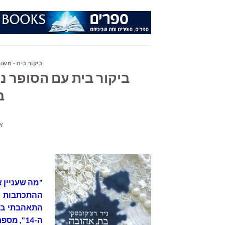
Ski
t
conten
ביקור בית - משו
ביקור בית עם הסופר נ
ב
Y
"מה שעניין א
ההתכתבות ש
התאהבתי בד
ה-14", 