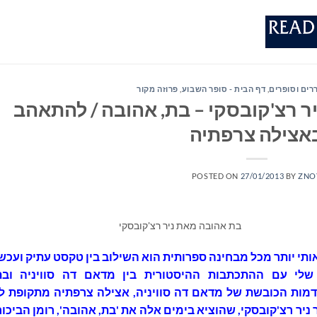
ררים וסופרים
,
דף הבית - סופר השבוע
,
פרוזה מקור
יר רצ'קובסקי – בת, אהובה / להתאהב
אצילה צרפתיה
POSTED ON
27/01/2013
BY
ZNO
בת אהובה מאת ניר רצ'קובסקי
ותי יותר מכל מבחינה ספרותית הוא השילוב בין טקסט עתיק ועכשו
לי עם ההתכתבות ההיסטורית בין מדאם דה סוויניה ובת
מות הכובשת של מדאם דה סוויניה, אצילה צרפתיה מתקופת לו
מספר ניר רצ'קובסקי, שהוציא בימים אלה את 'בת, אהובה', רומן הביכו