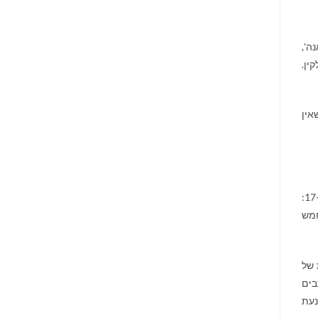
ה',
ין.
אין
"סיטואציית הפתיחה (הבדיונית לגמרי) היא מיד אחרי מותה של מדאם דה סוויניה, בסוף המאה ה-17:
חמש
 של
בים
נעת