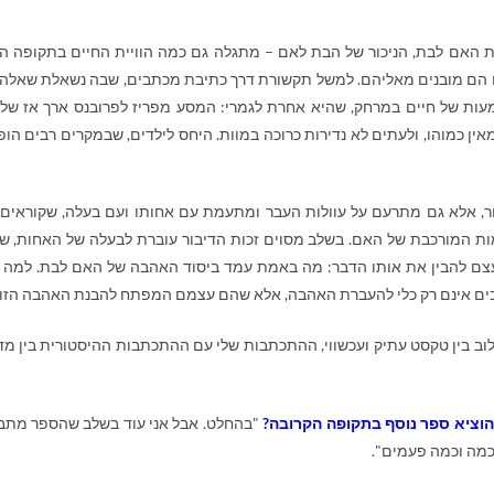
 האם לבת, הניכור של הבת לאם – מתגלה גם כמה הוויית החיים בתקופה ה
לנו הם מובנים מאליהם. למשל תקשורת דרך כתיבת מכתבים, שבה נשאלת שאלה 
ות של חיים במרחק, שהיא אחרת לגמרי: המסע מפריז לפרובנס ארך אז של
אין כמוהו, ולעתים לא נדירות כרוכה במוות. היחס לילדים, שבמקרים רבים הופ
ר, אלא גם מתרעם על עוולות העבר ומתעמת עם אחותו ועם בעלה, שקוראים
ת המורכבת של האם. בשלב מסוים זכות הדיבור עוברת לבעלה של האחות, ש
עצם להבין את אותו הדבר: מה באמת עמד ביסוד האהבה של האם לבת. למה 
בים אינם רק כלי להעברת האהבה, אלא שהם עצמם המפתח להבנת האהבה הזו
לוב בין טקסט עתיק ועכשווי, ההתכתבות שלי עם ההתכתבות ההיסטורית בין מ
הוציא ספר נוסף בתקופה הקרובה?
"בהחלט. אבל אני עוד בשלב שהספר מתב
 כמה וכמה פעמים".