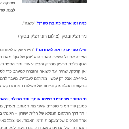
שחנקה את
לבנה, שדו
כמה זמן ארכה כתיבת ספרך?
"כשנה".
ניר רצ'קובסקי (צילום רוני רצ'קובסקי)
אילו ספרים קראת לאחרונה?
"הייתי שקוע לאחרונה
הצידה את כל השאר. האחד הוא 'יומן של גוף' מאת דניא
הגוף בלבד. הרעיון מבריק והביצוע עוד יותר. הספר 
יאן קרסקי, שהיה עד לשואה והוברח למערב כדי ל
ב-1944, אבל רק עכשיו מתורגם לעברית. מעבר
בתקופת המלחמה, ובייחוד של פעילות המחתרת, שהק
מי הסופר שכתביו הרשימו אותך יותר מכולם, והא
כמובן עוד המוני סופרים שאני מאוד אוהב, מעריך, מ
יותר דרך התרגום הנפלא של הלית ישורון – הגעתי בכ
אחד הכרכים של 'בעקבות הזמן האבוד', אני צולל באי
והמהדהד של הכתיבה. אגב דרכו גם הגעתי למכתבים 