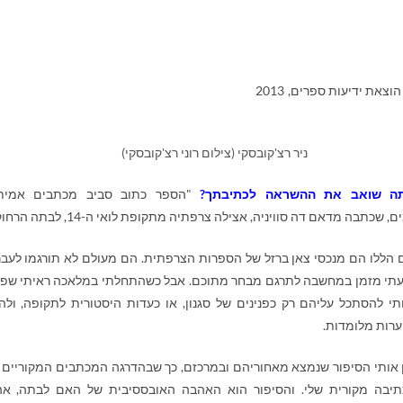
 הוצאת ידיעות ספרים, 2013
ניר רצ'קובסקי (צילום רוני רצ'קובסקי)
תה שואב את ההשראה לכתיבתך?
"הספר כתוב סביב מכתבים אמיתי
 שכתבה מדאם דה סוויניה, אצילה צרפתיה מתקופת לואי ה-14, לבתה הרחוקה.
הללו הם מנכסי צאן ברזל של הספרות הצרפתית. הם מעולם לא תורגמו לעבר
י מזמן במחשבה לתרגם מבחר מתוכם. אבל כשהתחלתי במלאכה ראיתי שפ
ותי להסתכל עליהם רק כפנינים של סגנון, או כעדות היסטורית לתקופה, ולה
רות מלומדות.
ין אותי הסיפור שנמצא מאחוריהם ובמרכזם, כך שבהדרגה המכתבים המקוריים פ
תיבה מקורית שלי. והסיפור הוא האהבה האובססיבית של האם לבתה, א