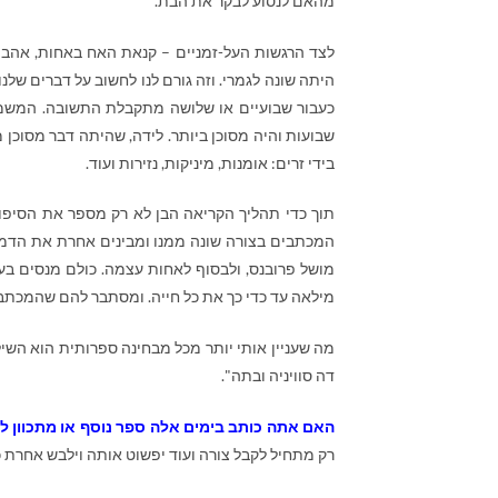
מהאם לנסוע לבקר את הבת.
לצד הרגשות העל-זמניים – קנאת האח באחות, אהבת
היתה שונה לגמרי. וזה גורם לנו לחשוב על דברים ש
כעבור שבועיים או שלושה מתקבלת התשובה. המשמע
שבועות והיה מסוכן ביותר. לידה, שהיתה דבר מסוכן מ
בידי זרים: אומנות, מיניקות, נזירות ועוד.
תוך כדי תהליך הקריאה הבן לא רק מספר את הסיפו
המכתבים בצורה שונה ממנו ומבינים אחרת את הדמו
מושל פרובנס, ולבסוף לאחות עצמה. כולם מנסים ב
מילאה עד כדי כך את כל חייה. ומסתבר להם שהמכת
מה שעניין אותי יותר מכל מבחינה ספרותית הוא השי
דה סוויניה ובתה".
האם אתה כותב בימים אלה ספר נוסף או מתכוון ל
רק מתחיל לקבל צורה ועוד יפשוט אותה וילבש אחרת