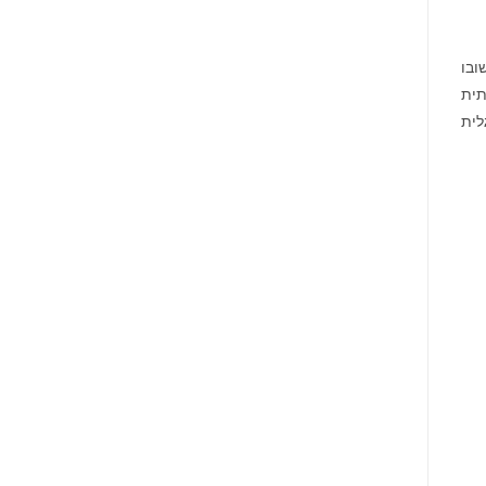
ובו
תית
לית