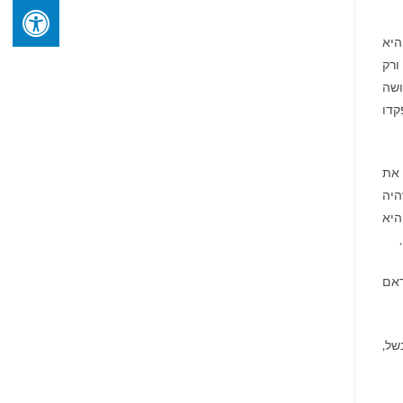
היא
ורק
ושה
קדו
 את
היה
היא
.
דאם
של,