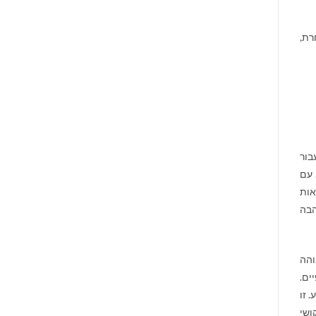
רת,
בור
 עם
אות
הבה
והה
ים.
 זו
ושי