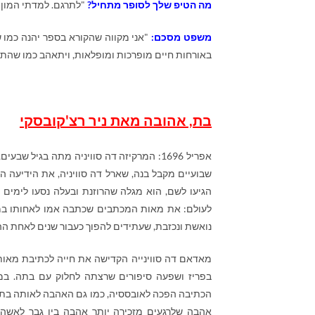
מה הטיפ שלך לסופר מתחיל?
"לתרגם. למדתי המון מ
משפט מסכם:
"אני מקווה שהקורא בספר יהנה כמו 
באורחות חיים מופרכות ומופלאות, ויתאהב כמו שהתא
בת, אהובה מאת ניר רצ'קובסקי
אפריל 1696
:
המרקיזה דה סוויניה מתה בגיל שבעים,
שבועיים מקבל בנה, שארל דה סוויניה, את הידיעה ה
הגיעו לשם, הוא מגלה שהרוזנת ובעלה נסעו לימים 
לעולם: את מאות המכתבים שכתבה אמו לאחותו במש
נואשת ונכזבת, שעתידים להפוך כעבור שנים לאחת ה
מאדאם דה סווינייה הקדישה את חייה לכתיבת מאות
בפריז ושפעה סיפורים שרצתה לחלוק עם בתה. במש
הכתיבה הפכה לאובססיה, כמו גם האהבה לאותה בת ש
אהבה שלרגעים מזכירה יותר אהבה בין גבר לאשה, 