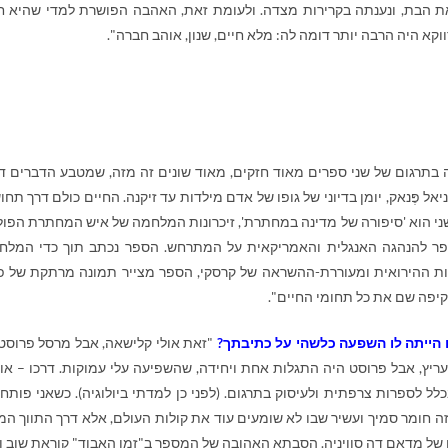
 הבת, ונענתה בקרירות מצדה. ולעומת זאת, האהבה הפושרת למדי שהיא 
וקא היה הרבה יותר דומה לה: מלא חיים, שנון, אוהב חברה".
 בתרגום של שני ספרים מאוד חזקים, מאוד שונים זה מזה, שמטבע הדברים ד
ל פֶּנאק, יומן בדיוני של גופו של אדם מילדות עד זיקנה. החיים כולם דרך תחו
השני הוא 'סיפורה של מדינה במחתרת', זיכרונות המלחמה של איש המחתרת הפול
ספר להנהגה האנגלית והאמריקאית על המתרחש. הספר נכתב תוך כדי המלח
 לדמות ההירואית ומעוררת-ההשראה של קרסקי, הספר מצייר תמונה מרתקת של פו
יפה שם את כל תחומי החיים".
ם הייתה לו השפעה כלשהי על כתיבתך?
"זאת אולי קלישאה, אבל מרסל פרוסט.
עריץ, אבל פרוסט היה התגלות אחת ויחידה, שהשפיעה עלי עמוקות. דרכו – או נ
לל לספרות צרפתית ולעיסוק בתרגום. (לפני כן למדתי ביולוגיה). כשאני פותח
זה חומר סמיך ועשיר שבו לא שומעים עוד את קולות העולם, אלא דרך התווך המ
של מדאם דה סוויניה. הסבתא האהובה של המספר ב"זמן האבוד" קוראת שוב ו