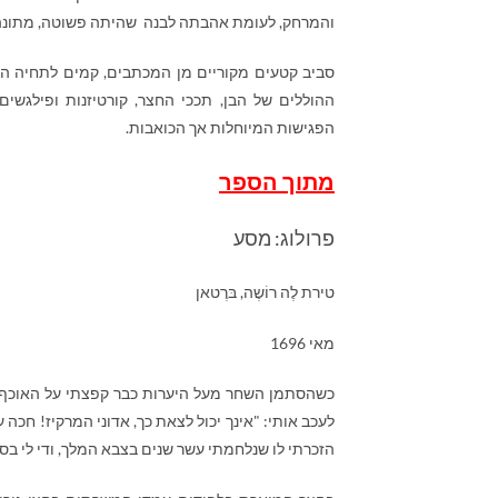
והמרחק, לעומת אהבתה לבנה שהיתה פשוטה, מתונה 
סביב קטעים מקוריים מן המכתבים, קמים לתחיה התק
ההוללים של הבן, תככי החצר, קורטיזנות ופילגש
הפגישות המיוחלות אך הכואבות.
מתוך הספר
פרולוג: מסע
טירת לֶה רוֹשֶה, בּרֶטאן
מאי 1696
כשהסתמן השחר מעל היערות כבר קפצתי על האוכף. ה
לעכב אותי: "אינך יכול לצאת כך, אדוני המרקיז! חכה
הזכרתי לו שנלחמתי עשר שנים בצבא המלך, ודי לי בסו