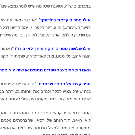
במכתבים שלה, וטוענת שכל מה שיש לומר נמצא שם".
אילו ספרים קראת בילדותך?
"אהבתי מאוד את עולם 
'היער השיכור'…) והווטרינר הכפרי ג'יימס הריוט ('כל 
גם שרלוק הולמס, אריך קסטנר, ז'ול ורן… נו, מה שיל
אילו שלושה ספרים תיקח איתך לאי בודד?
"כאמור א
הוגה אהוב עלי ממנו. ואת האודיסיאה, שתיתן לי תקווה
האם הוצאת בעבר ספרים נוספים או שזה הוא ספר
ספר קצת על הספר שכתבת:
בנה שארל מגיע לבקר ולנחם את אחותו בטירתה בפ
שנים. הוא מגלה עד כמה מקומו היה שולי לעומת הא
הספר בנוי סביב קטעים מתורגמים מהמכתבים, ומתק
לואי ה-14, תור הזהב של ורסאי, שהצרפתים 
מתקופה מסוימת. למשל מלחמה שפורצת. או המאהבות