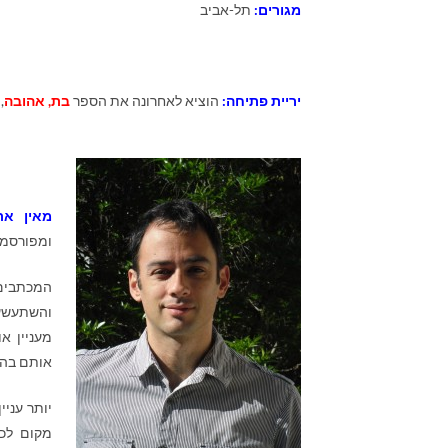
מגורים:
תל-אביב
יריית פתיחה:
הוציא לאחרונה את הספר
בת, אהובה
,
מאין א
ומפורסמים,
המכתבים 
והשתעשעת
מעניין א
אותם בהע
יותר עני
מקום לכ