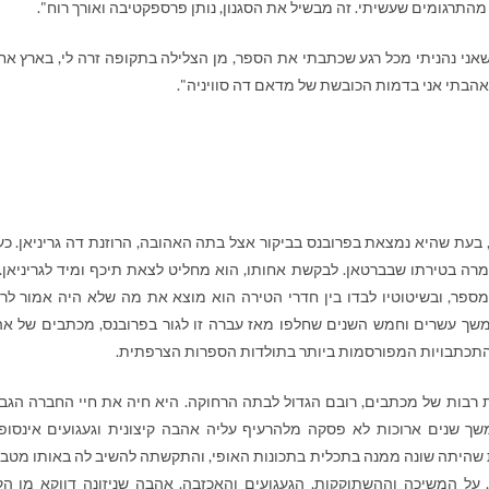
התרגומים שעשיתי. זה מבשיל את הסגנון, נותן פרספקטיבה ואורך רוח".
שאני נהניתי מכל רגע שכתבתי את הספר, מן הצלילה בתקופה זרה לי, בארץ אח
הבתי אני בדמות הכובשת של מדאם דה סוויניה".
 בעת שהיא נמצאת בפרובנס בביקור אצל בתה האהובה, הרוזנת דה גריניאן. כע
מרה בטירתו שבברטאן. לבקשת אחותו, הוא מחליט לצאת תיכף ומיד לגריניאן.
מספר, ובשיטוטיו לבדו בין חדרי הטירה הוא מוצא את מה שלא היה אמור לר
ך עשרים וחמש השנים שחלפו מאז עברה זו לגור בפרובנס, מכתבים של א
התכתבויות המפורסמות ביותר בתולדות הספרות הצרפתית.
 רבות של מכתבים, רובם הגדול לבתה הרחוקה. היא חיה את חיי החברה הגב
ך שנים ארוכות לא פסקה מלהרעיף עליה אהבה קיצונית וגעגועים אינסופי
היתה שונה ממנה בתכלית בתכונות האופי, והתקשתה להשיב לה באותו מטבע.
על המשיכה וההשתוקקות, הגעגועים והאכזבה. אהבה שניזונה דווקא מן הק