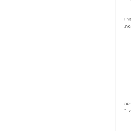
ריו
מה,
יסה
ה…"