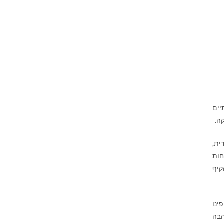
ים
ית,
חות
קיף
ינו
הבה