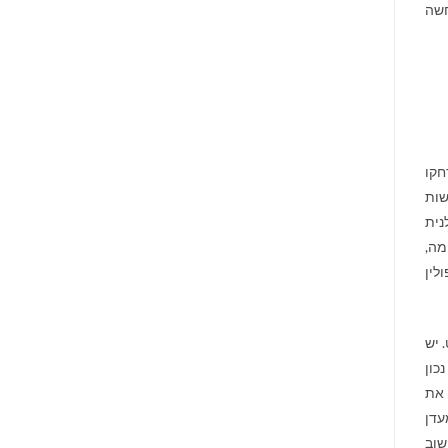
חשה
חקו
שות
נית
מה,
לין
 יש
כון
 את
עדן
שוב