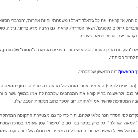
החי, אז קראתי את כל ג'ראלד דארל ('משפחתי וחיות אחרות', 'חברברי הסוואנ
הדברים גדולים כקטנים', ושאר הסדרה). קראתי גם הרבה מדע בדיוני. נרניה. טולק
דים קראו פעם, הרחק במאה שעברה.
ת 'בעקבות הזמן האבוד', שהוא אי בודד בפני עצמו. ואת ה"מסות" של מונטן, ש
 לחזור הביתה".
ך הראשון?
"זה הראשון שכתבתי".
רובנס, ולראשונה בחייו קורא את המכתבים שכתבה לה אמו במשך עשרים ו
הבה המטורפת שחשה אמו לאחותו. רוב הספר כתוב מנקודת המבט שלו.
דם לפי הסדר הכרונולוגי שלהם. תוך כדי כך גם מצטיירת התקופה המרתקת
מכנים "המאה הגדולה". כל פרק בספר בנוי סביב "סיפור" קטן שעומד במרכז המכת
 של שארל הצעיר. או חרדה מפני לידה צפויה. או מחלה של דודה זקנה שמו