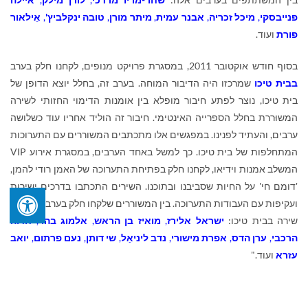
פנייבסקי
,
מיכל זכריה
,
אבנר עמית
,
מיתר מורן
,
טובה ינקלביץ'
,
אֵילאור
פורת
ועוד.
בסוף חודש אוקטובר 2011, במסגרת פרויקט מנופים, לקחנו חלק בערב
בבית טיכו
שמרכזו היה הדיבור המוחה. בערב זה, בחלל יוצא הדופן של
בית טיכו, נוצר לפתע חיבור מופלא בין אומנות הדימוי החזותי לשירה
המשוּררת בחלל הספרייה האינטימי. חיבור זה הוליד אחריו עוד כשלושה
ערבים, והעתיד לפנינו. במפגשים אלו מתכתבים המשוררים עם התערוכות
המתחלפות של בית טיכו. כך למשל באחד הערבים, במסגרת אירוע
VIP
המשלב אמנות וידיאו, לקחנו חלק בפתיחת התערוכה של האמן רודי להמן,
'דומם חי' על החיות שסביבנו ובתוכנו. השירים התכתבו בדרכים ישירות
ועקיפות עם העבודות התערוכה. בין המשוררים שלקחו חלק בערבי אומרים
שירה בבית טיכו:
ישראל אלירז
,
מואיז בן הראש
,
אלמוג בהר
,
חדוה
הרכבי
,
ערן הדס
,
אפרת מישורי
,
נדב ליניאַל
,
שי דותן
,
נעם פרתום
,
יואב
עזרא
ועוד."