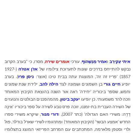
איתי עָקִירַב
ו
אמיר מְנַשֶּׁהוֹף
, עורכי
אומרים שירה
, מסרו, כי "בערב הקרוב
נבקש להתייחס בדרכים שונות לתערוכת צילומיו של
אז'ן אטז'ה
(1927-
1857) 'פריז זה זה', המוצגת עתה בבית טיכו (אוצר:
ניסן פרז
). בערב
יופיע
חיים גורי
בן השמונים ושמונה לצד
הילה להב
, ילידת שנת שמונים
וחמש, שספר ביכוריה 'יחידה' ראה אור השנה בהוצאת הקיבוץ המאוחד
וזכה להד משמעותי. כן יופיעו
יעקב ביטון
, מהמהפכנים הבולטים והנועזים
של השירה העברית בת-זמננו, זוכה פרס טבע לשירה על ספר ביכוריו 'אִינָה
דָדָה: משירי האם הגדולה' (כתר 2007), ו
דורי מנור
, שיקרא משירי ספרו
החדש 'אמצע הבשר' (הקיבוץ המאוחד) ומתרגומיו לשירי שארל בודלר, פול
ולרי וסטפן מלארמה, המתכתבים עם המרחב הפריזאי המוצג בתצלומיו