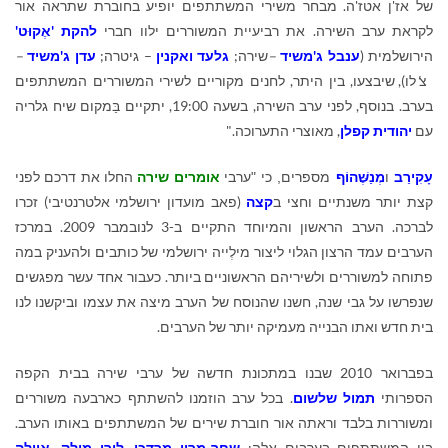
של אז'ן אטז'ה. מבחר משירי המשתתפים יופיע בחוברת שתראה אור
לקראת ערב השירה. את רביעיית המשוררים ילוו חברי
להקת 'אֶקוּט'
הירושלמית (
ענבל ג'משיד
–
שירה;
גלעד ואקנין
– גיטרה;
עדן ג'משיד
–
צ
'
לו), שיבצעו, בין היתר, לחנים מקוריים לשירי המשוררים המשתתפים
בערב. בנוסף, לפני ערב השירה, בשעה 19:00, יתקיים בַּמקום שיח גלריה
עם
יהודית קפלן
, מאוצרי התערוכה."
ערבי
אומרים שירה
החלו את דרכם לפני
עָקִירַב
ו
מְנַשֶּׁהוֹף
מספרים, כי "
קצת יותר משנתיים וחצי ב
קצה
(פאב מועדון ירושלמי אלטרנטיבי) זכרו
לברכה. הערב הראשון והמיוחד התקיים ב-3 לנובמבר 2009. במרכז
הערבים עמד הרצון הגלוי ליצור מילְייה ירושלמי של כותבים ולהעניק במה
פתוחה למשוררים ולשיריהם הראשוניים ביותר. כעבור אחד עשר מפגשים
שנפרשו על גבי שנה, חשנו שהנוסח של הערב מיצה את עצמו וביקשנו לנו
בית חדש ואתו הבנייה מעמיקה יותר של הערבים.
בפברואר 2010 שבנו במתכונת חדשה של ערבי שירה בבית הקפה
הספרותי
תמול שלשום
. בכל ערב הוזמנו להשתתף כארבעה משוררים
ומשוררות בלבד וראתה אור חוברת שירים של המשתתפים באותו הערב.
בין המשתתפים בערבים אלה:
שחר-מריו מרדכי
,
לורן מילק
,
איילה