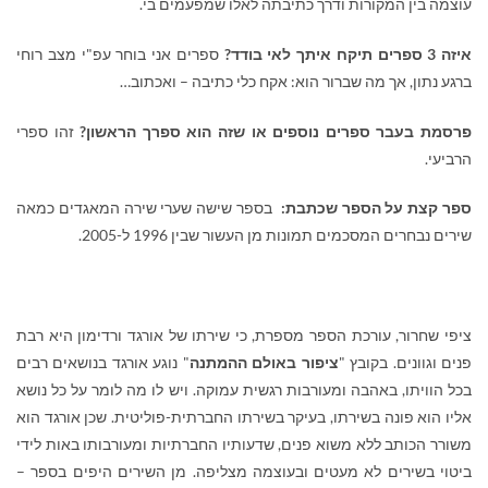
עוצמה בין המקורות ודרך כתיבתה לאלו שמפעמים בי.
איזה 3 ספרים תיקח איתך לאי בודד?
ספרים אני בוחר עפ"י מצב רוחי
ברגע נתון, אך מה שברור הוא: אקח כלי כתיבה – ואכתוב…
פרסמת בעבר ספרים נוספים או שזה הוא ספרך הראשון?
זהו ספרי
הרביעי.
ספר קצת על הספר שכתבת:
בספר שישה שערי שירה המאגדים כמאה
שירים נבחרים המסכמים תמונות מן העשור שבין 1996 ל-2005.
ציפי שחרור, עורכת הספר מספרת, כי שירתו של אורגד ורדימון היא רבת
פנים וגוונים. בקובץ "
ציפור באולם ההמתנה
" נוגע אורגד בנושאים רבים
בכל הוויתו, באהבה ומעורבות רגשית עמוקה. ויש לו מה לומר על כל נושא
אליו הוא פונה בשירתו, בעיקר בשירתו החברתית-פוליטית. שכן אורגד הוא
משורר הכותב ללא משוא פנים, שדעותיו החברתיות ומעורבותו באות לידי
ביטוי בשירים לא מעטים ובעוצמה מצליפה. מן השירים היפים בספר –