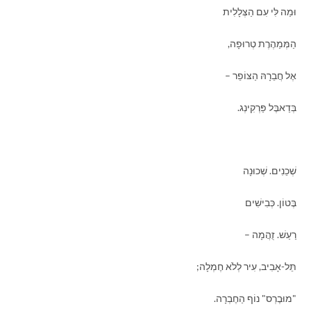
וּמַה לִּי עִם הַצְּלָלִית
הַמְּמַהֶרֶת טְרוּפָה,
אֶל חֲבֵרָהּ הַצּוֹפֵר –
בְּדַאבֶּל פַּרְקִינְג.
שְׁכֵנִים. שְׁכוּנָה
בֶּטוֹן. כְּבִישִׁים
רַעַשׁ. זֻהֲמָה –
תֵּל-אָבִיב, עִיר לְלֹא חֶמְלָה;
"מוּבֶרְס" נוֹף הַחֶבְרָה.