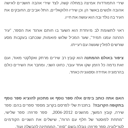
שירי התמודדות אמיצה במחלה קשה, לצד שירי אהבה חושניים לאישה
אהובה ולנשים באשר הן. וכן שיריו הלוקאליים, התל-אביבים, החובקים את
העיר בה נולד ובה הוא עושה את חייו.
ראוי לתשומת לב מיוחדת הוא השער בו חותם אורגד את הספר, "עיר
ההרגה עמנו תמיד", שער המכיל שלוש פואמות, שנכתבו בעקבות מסע
שורשים לפולין שעשה עם רעייתו.
ציפור באולם ההמתנה
הוא קובץ רב שירים מרתק ואקלקטי מאוד, ועם
זאת נדמה כל הזמן שקו אחד עובר, כחוט השני, ומחבר את השירים כולם
בהרמוניה אחידה וססגונית כאחד.
האם אתה כותב בימים אלה ספר נוסף או מתכוון להוציא ספר נוסף
בתקופה הקרובה?
בתכנית שלי לפרסם בקרוב מספר ספרים בהם: ספר
שירה, קובץ המשך, מהשנים 2006-2012, ספר פרוזה: ספר שלישי,
"מתחת לפוסטר של חלף עם הרוח", שישלים את השניים הקודמים
לטרילוגיה, ספר פרוזה: נובלה בשם "סוזן", הממתינה להבשלה ועוד.