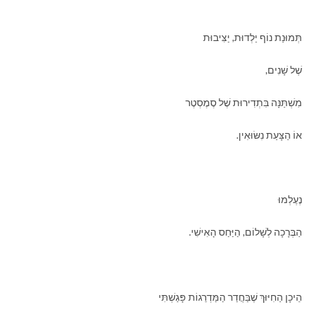
תְּמוּנַת נוֹף יַלְדוּת, יַצִּיבוּת
שֶׁל שָׁנִים,
מִשְׁתַּנָּה בִּתְדִירוּת שֶׁל סֶמֶסְטֶר
אוֹ הַצָּעַת נִשּׂוּאִין.
נֶעֶלְמוּ
הַבְּרָכָה לְשָׁלוֹם, הַיַּחַס הָאִישִׁי.
הֵיכָן הַחִיּוּךְ שֶׁבַּחֲדַר הַמַּדְרֵגוֹת פָּגַשְׁתִּי