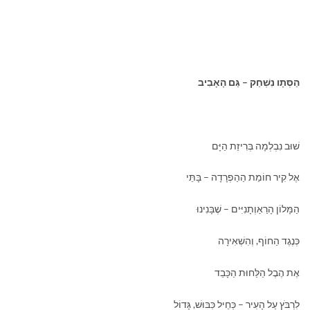
הַסְּתָו נִשְׁחַק – גַּם הָאָבִיב
שׁוּב נִבְלְמָה בְּרִיזַת הַיָּם
אֶל קִיר חוֹמַת הַהַפְרָדָה – בָּתֵּי
הַמָּלוֹן הָרַאַוְתָנִיִּים – שֶׁבָּנִינוּ
כְּנֶגֶד הַחוֹף, וְהִשְׁאִירָה
אֶת הֶבֶל הַלַּחוּת הַכָּבֵד
לִרְבֹּץ עַל הָעִיר – כְּחֵיל כִּבּוּשׁ, גָּדוֹל