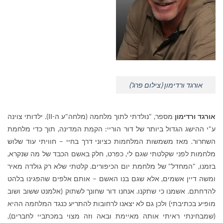
אורגד ורדימון (צילום פרג')
אורגד ורדימון
מספר, "נולדתי לתוך מלחמה (מלחה"ע ה-
II
). ילדותי צוינה
ע"י ההישג הגדול ביותר של דור הוריי: הקמת המדינה, תוך כדי מלחמת
השחרור. מאז משמשות המלחמות כציוני דרך בחיי – חוויתי עוד שלוש
מלחמות לפני שקלטתי שגם לי, כפרט, חלק באשם הכבד של מה שנקרא,
בזמנו, "המחדל" של מלחמת יום הכיפורים. קלטתי שלא רק גולדה מאיר
ומשה דיין אשמים, אלא שגם בנו האשם – אותם אלפים שהפגינו בלהט
להדחתם. אשמנו כי שתקנו. אנחנו דור שחונך לשתוק (אלמנט ששוב ושוב
מופיע בכתיבתי) ולכן גם לא יצאנו לרחובות להתריע כנגד המלחמה ההיא
(שמבחינתי ראיתי אותה מאיימת ובאה וזה מצוי במכתביי לחברים),