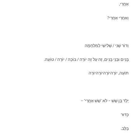
אַחֲרֵי,
וְאַחֲרֵי אַחֲרֵי?
וְדוֹר שֵׁנִי / שְׁלִישִׁי לְמִלְחָמָה
בָּנִים וּבְנֵי בָּנִים, זֶה עַל זֶה יוֹרֶה / בּוֹכֶה / יוֹרֶה / טוֹעֶה.
תּוֹעֶה, יוֹרֶהיוֹרֶהיוֹרֶהיוֹרֶה
יֶלֶד בֶּן שֵׁשׁ – לֹא 'שֵׁשׁ אַחֲרֵי' –
כַּדּוּר
בַּלֵּב.