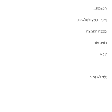
הַנְשָׁמָה
…
וַאֲנִי – כִּמְעַט שְׁלֹשִׁים,
מְבַכֶּה הַחְמָצָה,
רוֹצֶה עוֹד –
אַבָּא.
יֶלֶד לֹא גָּמוּר