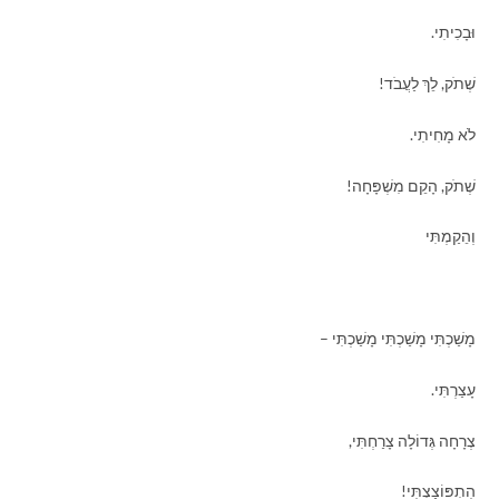
וּבָכִיתִי.
שְׁתֹק, לֵךְ לַעֲבֹד!
לֹא מָחִיתִי.
שְׁתֹק, הָקֵם מִשְׁפָּחָה!
וְהֵקַמְתִּי
מָשַׁכְתִּי מָשַׁכְתִּי מָשַׁכְתִּי –
עָצַרְתִּי.
צְרָחָה גְּדוֹלָה צָרַחְתִּי,
הִתְפּוֹצַצְתִּי!