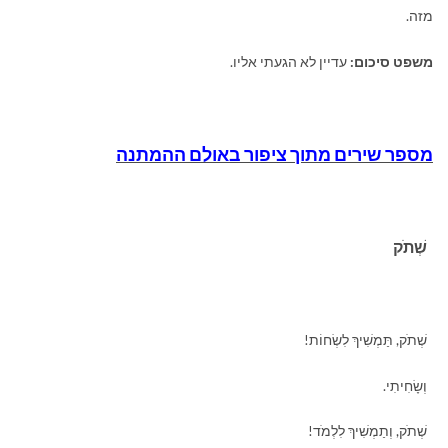
מזה.
משפט סיכום:
עדיין לא הגעתי אליו.
מספר שירים מתוך ציפור באולם ההמתנה
שְׁתֹק
שְׁתֹק, תַּמְשִׁיךְ לִשְׂחוֹת!
וְשָׂחִיתִי.
שְׁתֹק, וְתַמְשִׁיךְ לִלְמֹד!