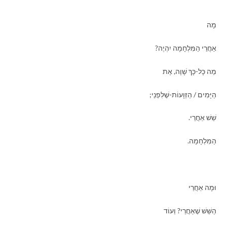
מָה
אַחֲרֵי הַמִּלְחָמָה יִהְיֶה?
מַה כָּל-כָּךְ שָׁוֶה, אֶת
הַיָּמִים / הַזְּוָעוֹת-שֶׁלִּפְנֵי;
שֵׁשׁ אַחֲרֵי.
הַמִּלְחָמָה.
וּמָה אַחֲרֵי
הַשֵּׁשׁ שֶׁאַחֲרֵי? וְעוֹד