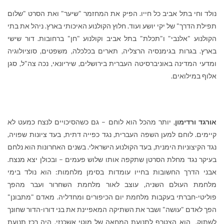
נולד וחי בתל אביב כל חייו. הפיק את המחזמר "שיער" ואת הסרט "שלום
תפילת הדרך" של יקי יושע ועוד. חלוץ הקולנוע האיכותי בארץ. ניהל את בתי
הקולנוע "אלנבי" ו"תכלת" בתל אביב וקולנוע "חן" ברחובות. דור שישי
בארץ. בגרות בגימנסיה הרצליה, תארים בכלכלה, משפטים, סוציולוגיה
ומדעי המדינה באוניברסיטה העברית בירושלים, שיריונאי, נכה צה"ל, סגן
אלוף במילואים.
אורגד ורדימון
, יותר מהכל הוא לוחם – גם כשהסיכויים לנצח כמעט לא
קיימים. לוחם למען השפה העברית, נגד כפייה דתית, בעד ציונות שפויה,
נגד הקיצוניות הימנית, בעד הקולנוע הישראלי. בשנים האחרונות הוא נלחם
בעיקר נגד מחלת הסרטן שתקפה אותו שלוש פעמים – ובכולן יצא מנצח.
אבני הדרך החשובות בחייו עומדות בסימן מלחמות: הוא נולד בימי
מלחמת העולם השניה, עוצב לאור מלחמת השחרור ועבר מהפך
פוליטי-חברתי בעקבות מלחמת יום הכיפורים ומחדליה. מאדם "מתבונן"
הפך לאדם "עושה" ושבר את השתיקה המאפיינת את בני דורו-הדור שחונך
לשתוק. הוא הצטרף לתנועת המחאה של מוטי אשכנזי. היה רכז תנועת