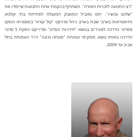
"רצ-התנועה לזכויות האזרח". השתתף בהקמת אחת התנועות שייסדו את
"שלום עכשיו". יוזם ומוביל המאבק המוצלח לפתיחת בתי קולנוע
ותיאטראות בערבי שבת בארץ. ניהל פרויקט "קול קורא" במסגרתו הופקו
ספרוני הדרכה לצעירים בנושא "חירויות הפרט" ופרוייקט הפקת 5 סרטי
הדרכה באותו נושא. ממקימי עמותת "מנוחה נכונה" ויו"ר העמותה בתל
אביב עד 2004.