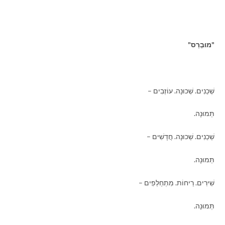
"מוּבֶרְס"
שְׁכֵנִים. שְׁכוּנָה. עוֹזְבִים –
תְּמוּנָה.
שְׁכֵנִים. שְׁכוּנָה. חֲדָשִׁים –
תְּמוּנָה.
שִׁירִים. רֵיחוֹת. מִתְחַלְּפִים –
תְּמוּנָה.