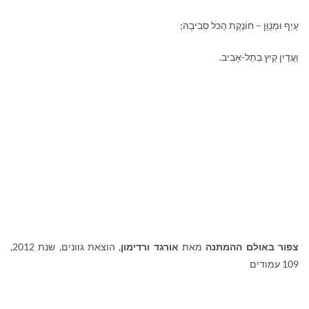
עָיֵף וּמְנֻוָּן – חוֹנֶקֶת הַכֹּל סְבִיבָהּ;
וַעֲדַיִן קַיִץ בְּתֵל-אָבִיב.
צפור באולם ההמתנה
מאת
אורגד ורדימון
, הוצאת גוונים, שנת 2012,
109 עמודים