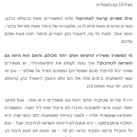
מגיל 13 גם באנגלית.
אילו ספרים קראת לאחרונה?
גלות המשוררים מאת ברטולט ברכט,
נעורים טרופים מאת סיאו לו גו, אלגנטיות של קיפוד מאת מוריאל ברברי,
חומר אפל, מאת יולי צה, ליאונרד כהן, השירים, סיפורי תוהו מאת שלום
עליכם.
מי המשורר ששיריו הרשימו אותך יותר מכולם, והאם הוא היווה גם
השראה לכתיבתך?
איני נוטה לקטלג את התרשמויותיי, יש משוררים
שאיני יכול להיפרד מהם ושספריהם נמצאים תמיד על שולחני – וגם זה
עשוי להשתנות. בימים אלה אלו הם וולט וויטמן, ליאונרד כהן, ברטולט
ברכט, יוסי בנאי ועמוס קינן.
היו לי שירים שכתבתי מתוך ויכוח עם משוררים זו או אחר, אבל (מתוך
חוסר הבנה אישי לחשיבות הדבר) לא ציינתי זאת ליד השיר. המשוררת
האחרונה שנקשרתי אליה – ולצערי באיחור משמעותי, לפני כחצי שנה, היא
ויסלבה שימבורסקה – היא אמנם לא היוותה השראה לכתיבתי, אבל – ועם
כל ההבדל ברמה והכבוד הראוי רק לה – אני מוצא לא פעם חיבור רב