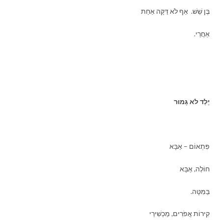
בֶּן שֵׁשׁ. אַף לֹא דַּקָּה אַחַת
אַחֲרֵי.
יֶלֶד לֹא גָּמוּר
פִּתְאוֹם – אַבָּא
חוֹלֶה, אַבָּא
בַּמִּטָּה.
קִירוֹת אֲפֹרִים, מַכְשִׁירֵי