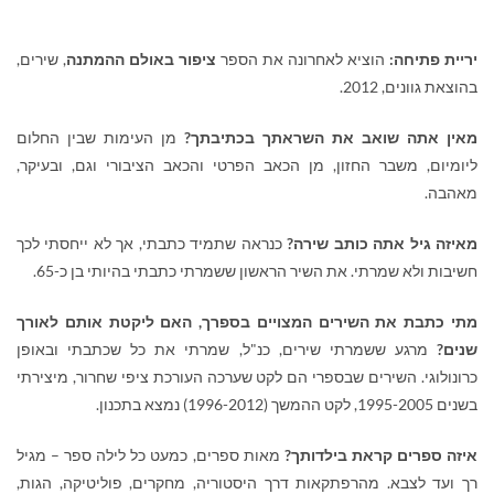
יריית פתיחה:
הוציא לאחרונה את הספר
ציפור באולם ההמתנה
, שירים,
בהוצאת גוונים, 2012.
מאין אתה שואב את השראתך בכתיבתך?
מן העימות שבין החלום
ליומיום, משבר החזון, מן הכאב הפרטי והכאב הציבורי וגם, ובעיקר,
מאהבה.
מאיזה גיל אתה כותב שירה?
כנראה שתמיד כתבתי, אך לא ייחסתי לכך
חשיבות ולא שמרתי. את השיר הראשון ששמרתי כתבתי בהיותי בן כ-65.
מתי כתבת את השירים המצויים בספרך, האם ליקטת אותם לאורך
שנים?
מרגע ששמרתי שירים, כנ"ל, שמרתי את כל שכתבתי ובאופן
כרונולוגי. השירים שבספרי הם לקט שערכה העורכת ציפי שחרור, מיצירתי
בשנים 1995-2005, לקט ההמשך (1996-2012) נמצא בתכנון.
איזה ספרים קראת בילדותך?
מאות ספרים, כמעט כל לילה ספר – מגיל
רך ועד לצבא. מהרפתקאות דרך היסטוריה, מחקרים, פוליטיקה, הגות,