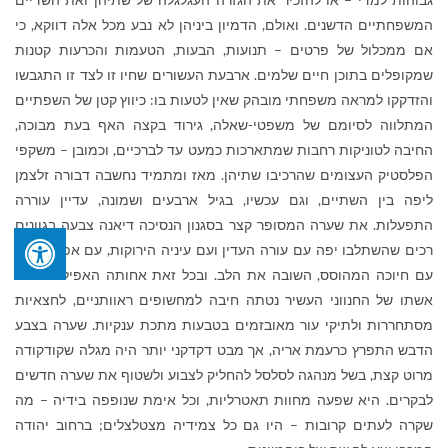
המשפחתיים הדשנים. ואולם, הדמיון ביניהן לא נבע מכל אלה דווקא, כי
אם ממכלול של פרטים – תנועות, הבעות, הטעמות והכרעות קטנות
שמקופלים בתוכן חיים שלמים. ארבעת העשורים שחיו זו לצד זו התגבשו
והזדקקו למראה משפחתי מובהק שאין לטעות בו: כיווץ קטן של השפתיים
המתלווה לסיומם של משפטי-שאלה, גירוד בקצה האף בעת מבוכה,
החיבה לטוניקות רחבות שמתארכות כמעט עד לברכיים, וכמובן – משקפי
הפלסטיק העצומים שהרכיבו שתיהן. מאז ומתמיד נחשבה דבורה זלצמן
ליפה בין השתיים, וגם עכשיו, בגיל ארבעים ושמונה, עדיין עוררה
התפעלות. את שערה המסופר קצר בסגנון הנסיכה דיאנה צבעה בגוונים
רכים שהשתלבו יפה עם עורה העדין ועם עיניה הירוקות, עם אפה הקטן,
עם חיוכה המהוסס, השובה את הלב. ובכל זאת אחותה האפילה עליה:
אשתו של החנווני העשיר נטתה חיבה למחשופים ראוותניים, לחצאיות
מסתחררות ולתיקי עור מאובזמים בטבעות מתכת ענקיות. שערה בצבע
הדבש התפרץ כרעמת אריה, אך מבט דקדקני יותר היה מגלה שקודקודה
מרוט קצת, בשל מנהגה לסלסל להחליק לצבוע ולשטוף את שערה חדשים
לבקרים. היא שפעה מחוות תאטרליות, וכל אימת שנופפה בידיה – מה
שקרה לעתים קרובות – היו גם כל צמידיה מצטלצלים; ברחוב יהודה