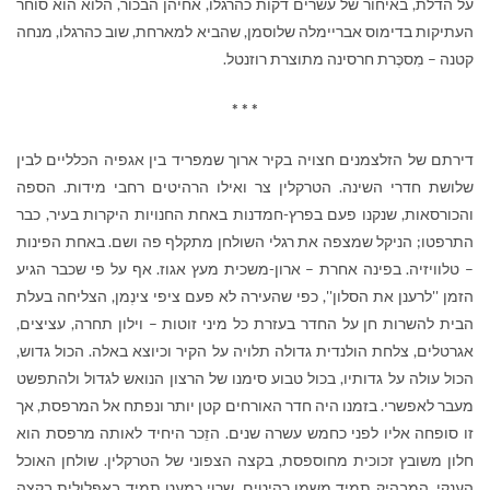
על הדלת, באיחור של עשרים דקות כהרגלו, אחיהן הבכור, הלוא הוא סוחר
העתיקות בדימוס אבריימלה שלוסמן, שהביא למארחת, שוב כהרגלו, מנחה
קטנה – מִסכֶּרת חרסינה מתוצרת רוזנטל.
* * *
דירתם של הזלצמנים חצויה בקיר ארוך שמפריד בין אגפיה הכלליים לבין
שלושת חדרי השינה. הטרקלין צר ואילו הרהיטים רחבי מידות. הספה
והכורסאות, שנקנו פעם בפרץ-חמדנות באחת החנויות היקרות בעיר, כבר
התרפטו; הניקל שמצפה את רגלי השולחן מתקלף פה ושם. באחת הפינות
– טלוויזיה. בפינה אחרת – ארון-משכית מעץ אגוז. אף על פי שכבר הגיע
הזמן ''לרענן את הסלון'', כפי שהעירה לא פעם ציפי צינְמן, הצליחה בעלת
הבית להשרות חן על החדר בעזרת כל מיני זוטות – וילון תחרה, עציצים,
אגרטלים, צלחת הולנדית גדולה תלויה על הקיר וכיוצא באלה. הכול גדוש,
הכול עולה על גדותיו, בכול טבוע סימנו של הרצון הנואש לגדול ולהתפשט
מעבר לאפשרי. בזמנו היה חדר האורחים קטן יותר ונפתח אל המרפסת, אך
זו סופחה אליו לפני כחמש עשרה שנים. הזֵכר היחיד לאותה מרפסת הוא
חלון משובץ זכוכית מחוספסת, בקצה הצפוני של הטרקלין. שולחן האוכל
הענקי, המבהיק תמיד משמן רהיטים, שרוי כמעט תמיד באפלולית בקצה