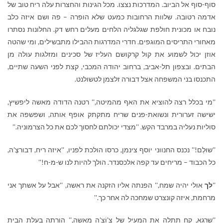
סוף-סוף אל הביוב. המדרכות נצצו. מכל הגינות והחצרות עלה ריח טוב של
אדמה רטובה. שלוות הרחובות כמעט שלא הופרה – פה ושם איזה כלב
נובח או מכונית חולפת שגלגליה הלחים מעלים רחש דק. החלונות נסתרו
מאחורי התריסים המוגפים. חדרי המדרגות ההבילו מתבשילים, ומי שהטה
אוזן יכול לשמוע את קול קרקושם העליז של סכינים ומזלגות עולה מן
הבתים. ובצפון תל-אביב, ברחוב יהודה המכבי, קצת לפני השעה שתיים,
התכנסו בני המשפחה אצל דבורה זלצמן לטשולנט.
''מי בכלל רצה להוציא את האף מהמיטה,'' רטנה הדודה מאשה ליפשיץ,
ישישה זערורית ונשואת-פנים שריח מתקתק אופף אותה, ושפשפה את
סוליות נעליה במרבד הקש. ''מצדי יכולתם לחסוך לכם את כל הצרמוניה.''
''שוּלֶם!'' נכנס החנווני יוסף צינמן, כרסו הולכת לפניו, ''איזה ריח, דבורצֶ'ה,
כל הכבוד – מריחים עד קפה אלכסנדר. הולך להיות לנו ש-מ-ח!''
''
לך
אולי יהיה שמח,'' הפנתה אליו הזקנה את ראשה, ''אבל על אשתך אני
מרחמת, איזה קונצרט שמחכה לה אחר כך.''
''שרגא, קח תתלה את המעיל של צ'וֹצָ'ה מאשה,'' הורתה בעלת הבית