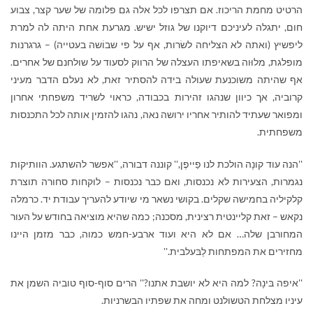
הרטיט מחמת הריכוז. אם תצרפו לכל אלה גם פלומה של שער קצר, צבוע
חום, יתגלה לעיניכם דיוקנו של גוזל ישיש. מגרעת אחת היתה לה למרת
ליפשיץ (ואתה לא הצליחה לשׂרות, אף על פי שבוֹשה בעטייה) – גרגרנות
מופלגת, מלוּוה בשאיפתו העצלה של הרווק לסעוד על שולחנם של אחרים.
אף שהיתה משוכנעת שעולה בידה להסתיר זאת, לא נעלם הדבר מעיני
קרוביה, אך כיוון שנהגו זהירות בכבודה, כראוי לשריד משפחתי אחרון
ומפואר שעתיד להותיר אחריו ירושה נאה, נהגו להזמין אותה לכל התכנסות
משפחתית.
''הנה עוד קונָה הולכת לנו פַייפֶן,'' קוננה דבורה, ''אפשר להשתגע. הוותיקות
נגמרות, הצעירות לא נכנסות, ואם כבר נכנסות – לוקחות סחורה תוצרת
קלקיליה בחמישה שקלים. בקושי נשאר מי שיודע להעריך עבודת יד. כרמלה
נקאש – זאת קליינטית רצינית, מסכנה; כמה שהיא מוציאה בחודש על העור
המחורבן שלה… אם לא היא ועוד ארבע-חמש כמוה, כבר מזמן היינו
מחזירים את המפתחות לַבּעלבית.''
''איפה בּינָה? למה היא לא יושבת אתנו?'' הרים סוף-סוף טוביה השמן את
עיניו מצלחת הטשולנט ומחה את שפתיו הבשרניות.