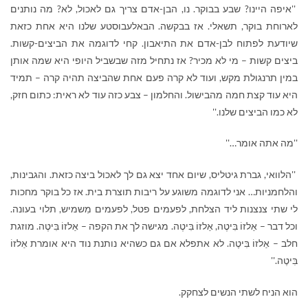
''איפה היינו? שבע בבוקר. נו, הבן-אדם צריך גם לאכול, לא? מה נותנים
לארוחת בוקר, תשאלי. אז בבקשה. הבאלעבוסטע שלנו היא אחת כזאת
שיודעת לפתוח לבן-אדם את התיאבון. קחי לדוגמה את הביצים-קשות.
ביצים קשות – מי לא מכיר? אז נתחיל מזה שבשביל היופי היא שמה אותן
במין תרנגולת מקש, ועוד לא קרה פעם אחת שהביצה תהיה קרה – תמיד
היא עוד קצת חמה מהבישול. והחלמון – צבע כזה עוד לא ראית: כתום חזק,
לא כמו הביצים שלנו.''
''מה אתה אומר…''
''הלוואי, גברת גיטליס, שיום אחד יצא גם לך לאכול ביצה כזאת. והגבינות,
והלחמניות… אני לדוגמה משוגע על ריבות תוצרת בית. אז כל בוקר מחכות
לי שתי צנצנות ליד הצלחת, לפעמים פטל, לפעמים מִשמיש, תלוי בעונה.
וכל דבר – אַלזוֹ בִּיטֶה, אַלזוֹ בִּיטֶה. מגישה לך את הקפה – אַלזוֹ בִּיטֶה. מוזגת
חלב – אַלזוֹ בִּיטֶה. לא אתפלא אם גם כשהיא נותנת נוד היא אומרת אַלזוֹ
בִּיטֶה.''
הוא הניח לשתי הנשים לצחקק.