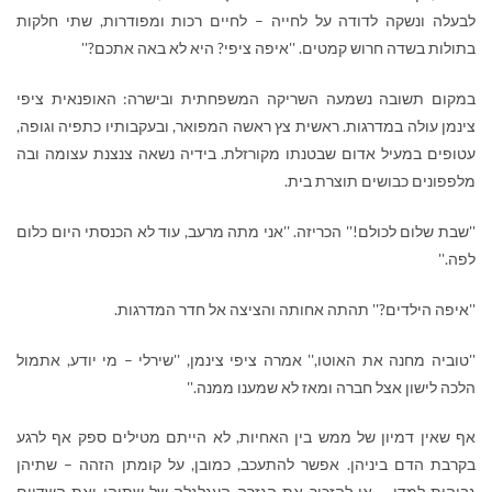
לבעלה ונשקה לדודה על לחייה – לחיים רכות ומפודרות, שתי חלקות
בתולות בשדה חרוש קמטים. ''איפה ציפי? היא לא באה אתכם?''
במקום תשובה נשמעה השריקה המשפחתית ובישרה: האופנאית ציפי
צינמן עולה במדרגות. ראשית צץ ראשה המפואר, ובעקבותיו כתפיה וגופה,
עטופים במעיל אדום שבטנתו מקורזלת. בידיה נשאה צנצנת עצומה ובה
מלפפונים כבושים תוצרת בית.
''שבת שלום לכולם!'' הכריזה. ''אני מתה מרעב, עוד לא הכנסתי היום כלום
לפה.''
''איפה הילדים?'' תהתה אחותה והציצה אל חדר המדרגות.
''טוביה מחנה את האוטו,'' אמרה ציפי צינמן, ''שירלי – מי יודע, אתמול
הלכה לישון אצל חברה ומאז לא שמענו ממנה.''
אף שאין דמיון של ממש בין האחיות, לא הייתם מטילים ספק אף לרגע
בקרבת הדם ביניהן. אפשר להתעכב, כמובן, על קומתן הזהה – שתיהן
גבוהות למדי – או להזכיר את הגזרה העגלגלה של שתיהן ואת השדיים