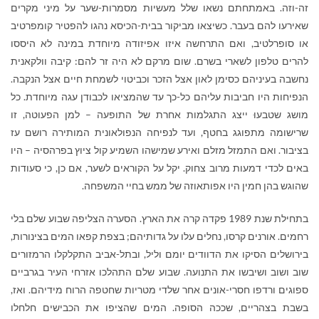
זה-וזה. באמתחתם נשאו שלל מעשיות מסמרות-שער על מיני מקרים
שאירעו להם בעבר. כשיצאו מביקור בבית-הכיסא נהגו להפטיר קומפרטיב
או סופרלטיב, ואם התרחשה איזו אפיזודה מיוחדת במינה לא היססו
להרים טלפון לשארי בשרם. שום מרקם לא היה זר להם: קיבה וולקאנית
נחשבה בעיניהם כסימן לאון אצל הזכר וכביטוי לשמחת חיים אצל הנקבה.
הנפיחות היו חביבות עליהם כל-כך עד שהמציאו לכבודן עגה מיוחדת. כל
מושג שטבעוּ ייצג התגלמות אחרת של התופעה – למן הפעוטה, זו
שרישומה מתפוגג בחטף, ועד לנפיחה הנפולאונית המותירה רושם עז
בציבור. ואם התמזל מזלם ואירע שמישהו השמיע קול ציוץ בפרהסיה – היו
באים לכדי דמעות מרוב צחוק. יקל על הקוראים לשער, אם כן, כי סעודות
שהוגש בהן חמין היו אפותאוזה של ממש בחיי המשפחה.
בתחילת שנת 1989 פקדה קרה את הארץ. הסערה הצליפה שבוע שלם בלי
רחמים. אורנים קרסו, נחלים עלו על גדותיהם; בצפת קפאו המים בצינורות,
בירושלים הסיקו את הדוודים יומם וליל, ובתל-אביב התקלקלו הרמזורים
שוב ושוב ושיבשו את התנועה. שבוע שלם התהלכו אזרחי העיר בגרביים
ספוגים ורדפו חסרי-אונים אחר שלדי מטריות שחטפה הרוח מידיהם. ואז,
בשבת בצהריים, שככה הסופה. המים שהציפו את הכבישים חלחלו