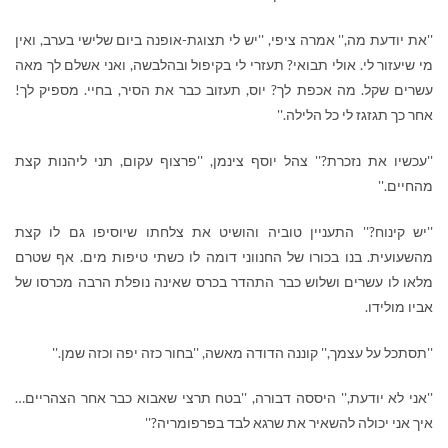
''את יודעת מה,'' אמרה ציפי, ''יש לי תצוגת-אופנה ביום שלישי בערב, ואין
מי שיעזור לי. אולי תבואי? תעזרי לי בקיפול ובהלבשה, ואני אשלם לך מאה
עשרים שקל. מה אכפת לך? יוס, תעזוב כבר את הסיר, בחיי. מספיק לך!
אחר כך תגזגז לי כל הלילה.''
''עכשיו את נזכרת?'' צהל יוסף צינמן, ''פרצוף עקום, תני ליהנות קצת
מהחיים.''
''יש קינוח?'' התעניין טוביה והושיט את צלחתו שיוסיפו גם לו קצת
מהשעועית. בנו בכורו של החנווני דומה לו כשתי טיפות מים. אף שטרם
מלאו לו עשרים ושלוש כבר התהדר בכרס שאינה נופלת הרבה מכרסו של
אביו מולידו.
''תסתכל על עצמך,'' קוננה הדודה מאשה, ''בחור כזה יפה וכזה שמן.''
''אני לא יודעת,'' היססה דבורה, ''בטח תרצי שאבוא כבר אחר הצהריים…
איך אני יכולה להשאיר את שרגא לבד בפרפומריה?''