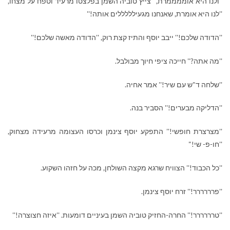
''ולנו היא אוממממרת,'' צייץ טוביה השמן בפלצטו מרעיד וטפח על מצחו,
''לנו היא אומרת, שאנחנו מגעילללללים אותה!''
''הדודה שלכם!'' ייבב יוסף והתיז קצת רוק, ''הדודה מאשה שלכם!''
''מה אתה?'' חייכה ציפי חיוך מבולבל.
''שלחה ד"ש עם שיר!'' אמר אחיה.
''הדליקה מבערים!'' הסביר בנה.
''מצרצרת חופשי!'' התפקע יוסף צינמן וכרסו העצומה מרעידה מצחוק,
''חו-פ- שי!"
''כל הכבוד!'' הצוויח שרגא מקצה השולחן, מכה על חזהו השקוע.
''פרררררר!'' זרח יוסף צינמן.
''טרררררר!'' החרה-החזיק טוביה השמן בעיניים דומעות. ''איזה חצוצרה!''