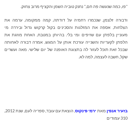
''פו, כמה שנעשה פה חם,'' נחנק טוביה השמן והקציף מרוב צחוק.
ודבורה זלצמן, שנכמרו רחמיה על דודתה, קמה ממקומה, ערמה את
הצלחות, אספה את המזלגות והסכינים בקול קרקוש גדול וביררה מי
מעוניין בלפתן עם שזיפים ומי בלי. בהיותן במטבח, האחת מוזגת את
הלפתן לקעריות והשנייה עורכת אותן על המגש, אמרה דבורה לאחותה
שבכל זאת תוכל לעזור לה בתצוגת האופנה של יום שלישי. מאה ועשרים
שקל, חשבה לעצמה, למה לא.
בזעיר אנפין
מאת
ירמי פינקוס
, הוצאת עם עובד, ספריה לעם, שנת 2012,
310 עמודים