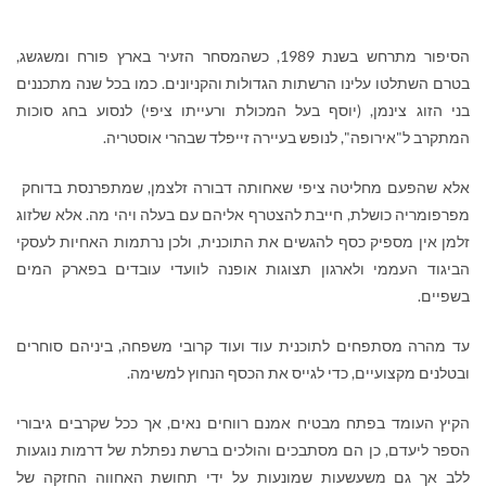
הסיפור מתרחש בשנת 1989, כשהמסחר הזעיר בארץ פורח ומשגשג,
בטרם השתלטו עלינו הרשתות הגדולות והקניונים. כמו בכל שנה מתכננים
בני הזוג צינמן, (יוסף בעל המכולת ורעייתו ציפי) לנסוע בחג סוכות
המתקרב ל"אירופה", לנופש בעיירה זייפלד שבהרי אוסטריה.
אלא שהפעם מחליטה ציפי שאחותה דבורה זלצמן, שמתפרנסת בדוחק
מפרפומריה כושלת, חייבת להצטרף אליהם עם בעלה ויהי מה. אלא שלזוג
זלמן אין מספיק כסף להגשים את התוכנית, ולכן נרתמות האחיות לעסקי
הביגוד העממי ולארגון תצוגות אופנה לוועדי עובדים בפארק המים
בשפיים.
עד מהרה מסתפחים לתוכנית עוד ועוד קרובי משפחה, ביניהם סוחרים
ובטלנים מקצועיים, כדי לגייס את הכסף הנחוץ למשימה.
הקיץ העומד בפתח מבטיח אמנם רווחים נאים, אך ככל שקרבים גיבורי
הספר ליעדם, כן הם מסתבכים והולכים ברשת נפתלת של דרמות נוגעות
ללב אך גם משעשעות שמונעות על ידי תחושת האחווה החזקה של