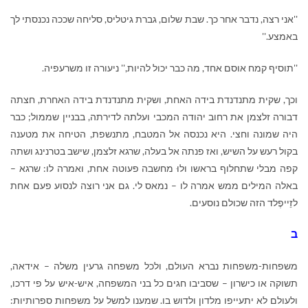
''אני רצה, נדבר אחר כך. שבת שלום, גברת גיטליס, סליחה שככה נכנסתי לך
באמצע.''
''תוסיף קמח אוסם אחד, מה כבר יכול להיות,'' ניעורה זו משרעפיה.
וכך, שקית מתנדנדת בידה האחת, ושקית מתנדנדת בידה האחרת, חצתה
דבורה זלצמן את רחוב יהודה המכבי ועלתה לדירתה, בבניין שממול; כבר
היה שמונה וחצי. היא נכנסה אל המטבח, מתנשפת, הטיחה את מטענה
בקול רעש על השיש, ואז פנתה אל בעלה, שרגא זלצמן, שישב בטרנינג ושתה
קפה מבלי שתחלוף בראשו ולוּ מחשבה פעוטה אחת, ואמרה לו: שרגא –
באלה המילים ממש אמרה לו – נמאס לי. גם אני רוצה לנסוע פעם אחת
לזֵייפֶלד הזה שכולם נוסעים.
ב
משפחות-משפחות נברא העולם, ולכל משפחה גרעין משלה – אידאה,
תשוקה או כישרון – שסביבו חגים כל בני המשפחה, איש-איש על פי דרכו,
ולעולם לא יתעייפו מלדון ולדוש בו. שמענו למשל על משפחות ספרותיות: