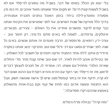
בלי יוצא מן הכלל. בסופו של דבר, בשביל מה נוסעים לזֵייפֶלד אם לא
בשביל לעשות קצת חיים? יש מקום אחד שאנחנו מאוד אוהבים, זה כמו מין
מסעדה ומועדון-לילה ביחד: בזמן האוכל נותנים תוכנית אמנותית,
בדרך-כלל מוזיקה של שנות השישים. עוד לפני שמגישים את הקינוח אנחנו
כבר קמים לרקוד ומושכים אחרינו את כל האולם – צעירים, מבוגרים,
איטלקים, צרפתים… לשמה לא באים סתם כל-מיני, רק חומר טוב –
עורכי-דין, רופאים, פרופסורים, הרבה פעמים זה אותם אנשים, באים כל
שנה. לפני שנתיים נסענו עם דני ודוֹלי שם-טוב מהניקוי-יבש; אנחנו במקרה
מיודדים אתם. לילה אחד הזמנתי וודקה-תפוזים על חשבוני לכל השולחן –
אני בטיולים אוהב להיות לארג'. דני שם-טוב שתה קצת מהר מדי והחליט
שאיזה הולנדי מתחיל עם אשתו. דני, אמרתי לו, אל תכניס לעצמך דברים
לראש, פה זה זֵייפֶלד: אני רוקד עם ההיא וההיא רוקדת עם ההוא ושום דבר
לא קרה. תיקח את זה בתור קומפלימנט שיש לך אישה שעושה חשק. אבל
הוא התנפח ונעשה אדום כמו תחת של קוף וקם בבת-אחת מהשולחן
באמצע שההם רקדו פסדובלה.''
''ומה קרה?'' נבהלה מרת גיטליס.