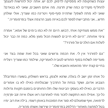
עצות כשהקופה לא מפסיקה לדפוק. לכם יש. אתה יכול להרשות לעצמך
להחליף מקררים כמה שרק תרצה. מה אתם חושבים, שאני לא בנאדם?
שאני לא מתה לשפץ? שתהיה סוף-סוף ויטרינה כמו שצריך, אולי שולחן
חדש… אני מתביישת לספר לכם באיזה מצב הרצפה אצלי בפרפומריה.''
''את ממש מצחיקה אותי, דְבוֹש. היום זה לא כמו בימים של אמא,'' אמרה
ציפי אחותה. ''היום לא חייבים לעשות הכול מעץ מלא. כמה זה כבר יכול
לעלות אם הולכים על פורניר?''
''גם לפורניר אין לי. את הכמה גרושים שאני בכל זאת שמה בצד אני
מעדיפה לשלוח בסוף החודש לטוביה לאמריקה, שילמד כמו שצריך ויצליח
בחיים קצת יותר מהאמא והאבא שלו.''
כל אותו זמן ישב לו בעלה, שרגא זלצמן, בראש השולחן, בשערו המדובלל
הצבוע אדום, ושקד בנחת על התרביך שבצלחתו כאילו לא בו אמורים
הדברים, כאילו לא בעסקי הביטוח שלו תלו החותנים בזמנם תקוות גדולות
כל-כך. אפילו הוא התקשה לזכור מתי לאחרונה ראו אצלו איזה זנב-פּרֶמיָה
לרפואה, ואף שמעולם לא סגר את הסוכנות באופן רשמי, בילה את רוב ימיו
בטל למחצה מאחורי הדלפק בפרפומריה שירשה אשתו מהוריה.