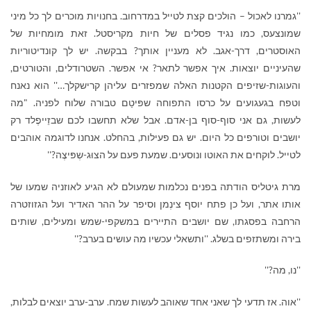
''גמרנו לאכול – הולכים קצת לטייל במדרחוב. בחנויות מוכרים לך כל מיני
שמונצעס, כמו נגיד פסלים של חיות מקריסטל. זאת מומחיות של
האוסטרים, דרך-אגב. לא מעניין אותך? בבקשה. יש לך קונדיטוריות
שהעיניים יוצאות. איך אפשר לתאר? אי אפשר. השטרודלים, והטורטים,
והעוגות-שזיפים הקטנות האלה שמפזרים עליהן קרישקלך…'' הוא נאנח
וטפח בגעגועים על כרסו התפוחה שפּיטַם טבורה שלוח לפניה. "מה
לעשות, גם אני סוף-סוף בן-אדם. אבל שלא תחשבו לכם שבזֵייפֶלד רק
יושבים וטורפים כל היום. יש גם פעילות, בהחלט. אנחנו לדוגמה אוהבים
לטייל. לוקחים את האוטו ונוסעים. שמעת פעם על הצוּג-שְפּיצֶה?''
מרת גיטליס הודתה בפנים נכלמות שמעולם לא הגיע לאוזניה שמעו של
אותו אתר, ועל כן פתח יוסף צינְמן וסיפר על ההר האדיר ועל הגזוזטרה
הרחבה בפסגתו, שם יושבים התיירים במשקפי-שמש ומעילים, שותים
בירה ומשתזפים בשלג. ''ותשאלי עכשיו מה עושים בערב?''
''נו, מה?''
''אוה. אז תדעי לך שאני אחד שאוהב לעשות שמח. ערב-ערב יוצאים לבלות,