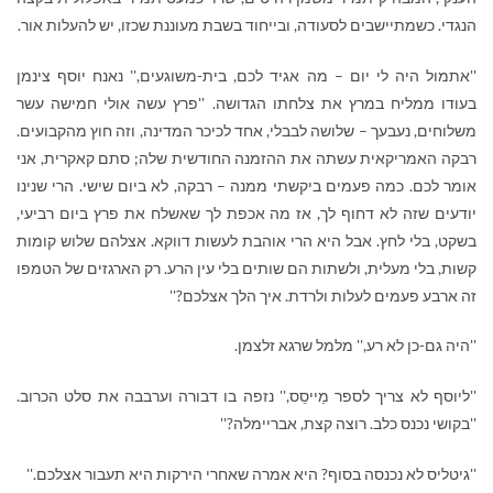
הנגדי. כשמתיישבים לסעודה, ובייחוד בשבת מעוננת שכזו, יש להעלות אור.
''אתמול היה לי יום – מה אגיד לכם, בית-משוגעים,'' נאנח יוסף צינמן
בעודו ממליח במרץ את צלחתו הגדושה. ''פרץ עשה אולי חמישה עשר
משלוחים, נעבעך – שלושה לבבלי, אחד לכיכר המדינה, וזה חוץ מהקבועים.
רבקה האמריקאית עשתה את ההזמנה החודשית שלה; סתם קאקרית, אני
אומר לכם. כמה פעמים ביקשתי ממנה – רבקה, לא ביום שישי. הרי שנינו
יודעים שזה לא דחוף לך, אז מה אכפת לך שאשלח את פרץ ביום רביעי,
בשקט, בלי לחץ. אבל היא הרי אוהבת לעשות דווקא. אצלהם שלוש קומות
קשות, בלי מעלית, ולשתות הם שותים בלי עין הרע. רק הארגזים של הטמפו
זה ארבע פעמים לעלות ולרדת. איך הלך אצלכם?''
''היה גם-כן לא רע,'' מלמל שרגא זלצמן.
''ליוסף לא צריך לספר מַייסֵס,'' נזפה בו דבורה וערבבה את סלט הכרוב.
''בקושי נכנס כלב. רוצה קצת, אבריימלה?''
''גיטליס לא נכנסה בסוף? היא אמרה שאחרי הירקות היא תעבור אצלכם.''