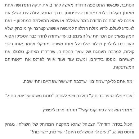
הסתבר, שכאשר התכופפה הדודה מאשה להרים את תיקה התרחשה אחת
מאותן תקלות בלתי רצוניות ששכיחותן, כדרך הטבע, עולה עם הגיל; אם
אמנם לא הבחינה הדודה במה שעוללה או שמא התעלמה במתכוון – זאת
לא נדע לעולם. לרוע מזלה התלווה למעשה אוושוש קצרצר אך מובהק, שלא
חמק מאוזניהם הכרויות של הצינמנים. עד שחזרה לחדר כבר הספיקו אפוא
האב ובנו להלחין פרלוד שלם על אותו משפט מוזיקלי ולזמר אותו בשני
קולות, למרבה תענוגם של שאר הנוכחים, שחרחרו מצחוק, טלטלו את
ראשיהם ונופפו בידיהם, ומשכו עוד ועוד אוויר לפרנס את ריאותיהם
המשתנקות.
''מה אתם כל-כך שמחים?'' שרבבה הישישה שפתיים והתיישבה.
''אבריימלה סיפר בדיחה,'' נחלצה ציפי לעזרה, ''סתם משהו אידיוטי, בחיי.''
''ממתי הוא נהיה כזה קומיקאי?'' תהתה מרת ליפשיץ.
''הכול בסדר, דודה?'' הצטהל שרגא מהקצה המרוחק של השולחן, מגהק
ורוטט מעונג. ''טעים לך הטשולנט היום? יישר כוח, יישר כוח!''