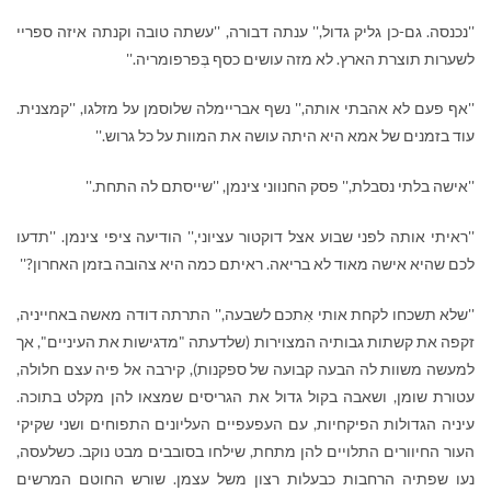
''נכנסה. גם-כן גליק גדול,'' ענתה דבורה, ''עשתה טובה וקנתה איזה ספריי
לשערות תוצרת הארץ. לא מזה עושים כסף בְּפרפומריה.''
''אף פעם לא אהבתי אותה,'' נשף אבריימלה שלוסמן על מזלגו, ''קמצנית.
עוד בזמנים של אמא היא היתה עושה את המוות על כל גרוש.''
''אישה בלתי נסבלת,'' פסק החנווני צינמן, ''שייסתם לה התחת.''
''ראיתי אותה לפני שבוע אצל דוקטור עציוני,'' הודיעה ציפי צינמן. ''תדעו
לכם שהיא אישה מאוד לא בריאה. ראיתם כמה היא צהובה בזמן האחרון?''
''שלא תשכחו לקחת אותי אִתכם לשבעה,'' התרתה דודה מאשה באחייניה,
זקפה את קשתות גבותיה המצוירות (שלדעתה "מדגישות את העיניים", אך
למעשה משוות לה הבעה קבועה של ספקנות), קירבה אל פיה עצם חלולה,
עטורת שומן, ושאבה בקול גדול את הגריסים שמצאו להן מקלט בתוכה.
עיניה הגדולות הפיקחיות, עם העפעפיים העליונים התפוחים ושני שקיקי
העור החיוורים התלויים להן מתחת, שילחו בסובבים מבט נוקב. כשלעסה,
נעו שפתיה הרחבות כבעלות רצון משל עצמן. שורש החוטם המרשים