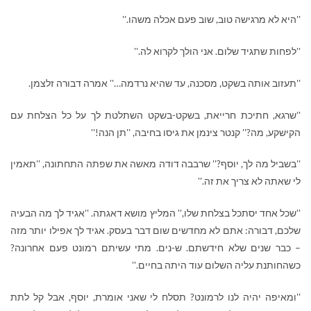
''היא לא מרגישה טוב, שוב פעם אכלה משהו.''
''לפחות שתגיד שלום. אני הולך לקרוא לה.''
''תעזוב אותה בשקט, מסכנה, עד שהיא נרדמה…'' אמרה דבורה זלצמן.
''שרגא, חתיכת חרייאת, בשקט-בשקט השתלטת לך על כל הצלחת עם
הקישקע, מה?'' קנטר צינמן את גיסו בחיבה, ''תן הנה!''
''בשביל מה לך, יוסף?'' שרבבה דודה מאשה את שפתה התחתונה, ''תאמין
לי שאתה לא צריך את זה.''
''שכל אחד יסתכל בצלחת שלו,'' המליץ מושא דאגתה. ''אגיד לך מה הבעיה
שלכם, דבורה: אתם לא מחדשים שום דבר בעסק. אגיד לך אפילו יותר מזה
– כבר שנים שלא חידשתם. ש-נים. מתי עשיתם רמונט פעם אחרונה?
כשהחותנת עליה השלום עוד היתה בחיים.''
''ומאיפה יהיה לנו לרמונט? תסלח לי שאני אומרת, יוסף, אבל קל לתת