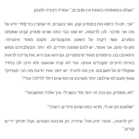
''אצלנו במשפחה באמת אין סנובים,'' אמרה דבורה זלצמן.
''אני, תנו לי כיסא-נוח בפנסיון קטן, ואני בעננים. מי שמבין בזֵייפֶלד יודע על
מה אני מדבר. לנו, לדוגמה, יש שם כבר כמה שנים פנסיון קבוע שאנחנו
נוסעים, עשר דקות על השעון מהצֶנטרוּם. מקום מאוד אינטימי:
מק-סי-מום, אני אומר, יש להם שמונה חדרים, לא יותר. הבעלבתים ממש
התאהבו בנו. טיפוסים מאוד סימפטיים, גם הוא וגם היא. את צריכה לראות
באיזה חיוכים מקבלים אותנו. עוד לא קרה שהגענו ולא חיכו לנו בחדר
שוקולדים על חשבונם. אין מה להגיד: יש יחס. ואת יודעת מה הכי מצחיק?
שאף פעם לא שילמנו יותר מארבעים-חמישים דולר ללילה! עוד?''
''לא, מספיק. גם ככה זה יותר מדי בשבילי. איך אלה? מהשבוע?''
''שלשום הביאו לי, תראי כמה שהם ורודים. רוצה?''
''תן לראות… אתה יודע מה? שיהיה. תן ארבעה חצאים, אבל תרחץ ידיים
קודם.''