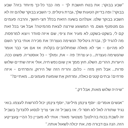
''שבע בבוקר; את בטח חושבת לך – מה כבר כל-כך מיוחד בזה? שבע
בבוקר! ופה בדיוק הטעות שלך, גברת גיטליס, כי השבע בבוקר שלהם זה לא
השבע בבוקר שלנו. אצלהם בשעה הזאת בכלל חצי-חושך, והרבה פעמים
גם מטפטף גשם. מי המשוגע שירצה לצאת מהמיטה? אבל אני בכל זאת
קם לי, בשקט-בשקט, לא מעיר את ציפי, שם איזה סוודר ויוצא למרפסת.
מה להגיד לך, גברת גיטליס? הנשימה נעצרת! את מכירה אותי ברוך השם
לא מהיום – אני לא מאלה שמתלהבים בקלות: אז אם אני כבר אומר
שהנשימה נעצרת… נ-ע-צרת! פה – את, ומולך – כל אוסטריה. פשוט ככה.
היערות, ההרים, השלג. חוץ ממך אין שום נפש חיה, אולי איזה שתיים-שלוש
פרות… אבל חוץ מזה – כלום. והריח הזה של הירוק, והפרחים – איזה
פרחים! ובתים קטנים כאלה, ומרחוק אַת שומעת פעמונים… מאתיים?''
''שיהיה שלוש מאות, אבל דק.''
''אנשים אומרים: יוסף צינְמן מיליונר, יוסף צינְמן יכול להרשות לעצמו. בואי
נגיד שתודה לאל לא חסר לי. אז בשביל זה אני צריך לנסוע ללונדון? בשביל
זה לשבת בכוח בהילטון? מצטער מאוד: אותי לא מעניין כל ההַיי-צֶעצַייטֶע
הזה. הנה גם דבורה פה, את יכולה לשאול אותה.''