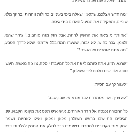
המכבי יצא לה שם של בוהמיינית.
''מה חדש אצלכם, שרגא?'' שאלה ציפי בעיניים כחולות זוהרות ובחיוך מלא
שיניים, והפקידה את המעיל האדום בידי גיסה.
''אחותך מוציאה את החשק לחיות, אבל חוץ מזה סוחבים,'' גיחך שרגא
זלצמן, גבר כחוש, לא גבוה, ששערו המדובלל אדמוני שלא כדרך הטבע,
''מה אתם אומרים על הגשם?''
''שרגא, תזוז, אתה סותם לי פה את כל המעבר! יוסקה, צ'וצ'ה מאשה, תעשו
טובה ולכו שבו כולכם ליד השולחן.''
''לעזור לך עם הסיר?''
''לא צריך, אני מסתדרת לבד עם ציפי. שבו, שבו.''
כל החבורה נכנסה אל חדר האורחים. איש-איש תפס את מקומו הקבוע. שני
הגיסים התיישבו בראש השולחן מכאן ומכאן ואילו לאחיות נשמרו
המקומות הקרובים למטבח. כשעמדו כבר לחלק את החמין לצלחות דפק