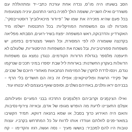
הסב בשעתו היה מו"ס, נכדה אחת עורכת כתבי-יד ומתהוללת עם
משוררים ואילו השנייה, ששמה הולך לפניה בחוגי התרגום, עיניה מצטעפות
בכל פעם שהיא מזכירה את שמו של ''פיודור מיכאילוביץ' דוסטוייבסקי''.
מוכרות לנו גם המשפחות המוזיקליות: בכל התכנסות יישלפו מיד
האקורדיון והדרבוקה, ראש המשפחה יפצח בשיר-רועים, הסבתא מפליאה
בקדנצה ששמורה לה לפי המסורת, וכל השאר מצטרפים בפזמון. יש
משפחות ספורטיביות, ובל נשכח את המשפחות ההיסטוריות, שלעולם לא
תיעפנה מלספר בגדולת הדורות הקודמים. כנגדן נמצא גם משפחות
הדוגלות בעקרון החשדנות: בארוחת ליל שבת יספרו במיני תככים שנרקמו
נגדם, וינסו לרדת לחקרן של המזימות הנחבאות מאחורי חיוכם של שכנים,
של פקידי הרשות ופוליטיקאים; אפילו זה בזה הם חושדים בלי הרף –
בבניהם יראו גזלנים, באחיהם נשלנים, וסופם שאף בעצמם לא יבטחו עוד.
ואילו הצינְמָנים וקרוביהם הזַלצמָנים התרכזו בבני המעיים ופעילותם.
אצלם התעניינו לדעת מה הופרש מגופו של אדם, ובאיזה צירוף-נסיבות,
והאם היה האירוע כרוך בסבל, או שמא בהנאה דווקא. תמיד הקשיבו
במאור-פנים לזולתם ועודדו אותו לדווח על כל המתרחש בקרביו. עצות
טובות היו להם למכביר: בוששו מעיך – נסה ועשה, רגזו והקדימו – קח