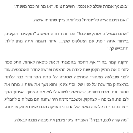
''בעצמך אמרת שכלב לא נכנס,'' השיבה ציפי, ''אז מה זה כבר משנה?''
''ואם תיכנס איזה קליינטית? בכל זאת צריך שתהיה אישה.''
''אתם מגעילים אותי, שניכם!'' הכריזה הדודה מאשה. ''תוקעים ותוקעים,
בייחוד אתה יוסף, עם האולקוס שלך…. איזה דוגמה אתה נותן לילד!
תתבייש לך!''
הזקנה קמה בחורי-אף, דחפה בהפגנתיות את כיסאה לאחור, התכופפה
להרים את התיק הקטן שנח לצדה על הרצפה ופרשה לחדר האמבטיה. עוד
לפני שנבלעה מאחורי המחיצה שסגרה על פתח הפרוזדור כבר עלתה
בת-צחוק מדושנת על פניו של יוסף צינמן והוא נשך את שפתיו, מתח את
סנטרו ונתן מבט בטוביה, שהתאמץ לשווא לכלוא את הגיחוך. הגיחוך הפך
לצניפה, הצניפה – לצחקוק, וכשכבר נדמה היה שהנה הם מצליחים להבליג
– פרצה נחירת גיל עזה מאפו של החנווני והפיקה מבנו געיות צחוק אדירות.
''מה קורה לכם, חברֶה?'' העבירה ציפי צינמן את מבטה מבנה לבעלה.