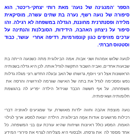
הספר 'המנגינה של נועה' מאת רותי יצחקי-ריכטר
, הוא
סיפורה של נועה רשף, נערה בת שתים עשרה, מוסיקאית
מלידה ופסנתרנית מחוננת, הגדלה במשפחה לא רגילה. זהו
סיפור על ניצחון האהבה, הידידות, הסובלנות והנתינה על
ערכים מזויפים כגון קונפורמיות, רדיפה אחרי עושר, כבוד
וסטטוס חברתי.
לנועה שלוש אמהות ושני אבות
.
אמה הביולוגית מתה כשנועה הייתה בת
שבועות אחדים, ואביה השבור התקשה לגדל אותה. לכן היא גדלה בשנותיה
הראשונות אצל רוני ויוסף, גרושתו של האב ובעלה החדש. רוני מגלה גדלות
נפש ומסכימה לגדל את בתה של האישה שגרמה לגירושיה והרסה את
משפחתה, על אף חששה הכבד שגידול הילדה יפריע לה בהגשמת
חלומותיה ושאיפותיה.
נועה מוצפת אהבה וחווה ילדות מאושרת, עד שמגיעים לאוזניה דברי
רכילות מרושעים אודות אִמָהּ הביולוגית. הילדה יוצאת למסע ארוך לגילוי
האמת. המסע כולל ראיונות ושיחות שהיא עורכת עם בני המשפחה. כל
אחד מספר לה את גרסתו, ולבסוף היא מצליחה לצרף את פירורי המידע