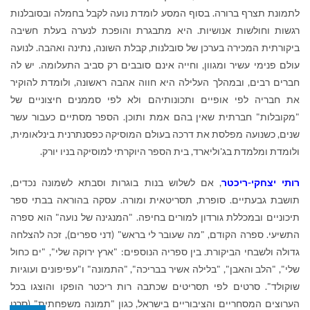
לתמונת תצרף ברורה. בסוף המסע לומדת נועה לקבל בחמלה ובסובלנות
רגשות וחולשות אנושיות. היא מתבגרת והופכת לנערה בעלת חשיבה
ביקורתית
המכירה בערכן של סובלנות, קבלת השונה, נתינה ואהבה
.
לנועה
עולם פנימי עשיר ומגוון, וחייה אינם סובבים רק סביב התעלומה. יש לה
חברים רבים, ובמהלך העלילה היא חווה אהבה ראשונה, ולומדת להוקיר
את חבריה לפי אופיים ותכונותיהם ולא לפי סממנים חיצוניים של
"מקובלות" חברתית שאין בהם אמת ותוכן. הספר מסתיים כעבור עשר
שנים, כשנועה מפלסת את דרכה בעולם המוסיקה כפסנתרנית בינלאומית,
ולומדת ומלמדת בג'וליארד, בית הספר היוקרתי למוסיקה בניו יורק.
רותי יצחקי-ריכטר
, אם לשלוש בנות בוגרות וסבתא לשמונה נכדים,
תושבת גבעתיים. סופרת, תסריטאית ומורה. עסקה בהוראה בבתי ספר
תיכוניים ובמכללת גורדון למורים בחיפה. "המנגינה של נועה" הוא ספרה
התשיעי. ספרה הקודם, "מה שעובר לי בראש" (דני ספרים), זכה להצלחה
גדולה ולשבחי הביקורת. בין ספריה הנוספים: "ארץ ירוקה שלי", "ים כחול
שלי", "הלב והאבן", "בלילה אשיר בבריכה", "התמונה" ו"עפיפונים ועוגיות
שוקולד". סרטים לפי תסריטים שכתבה רות ריכטר הופקו והוצגו בכל
הערוצים המסחריים והציבוריים בישראל, כגון "תמונה משפחתית" (סרט