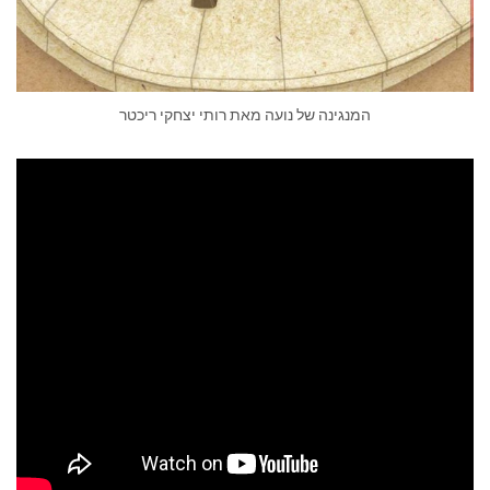
המנגינה של נועה מאת רותי יצחקי ריכטר