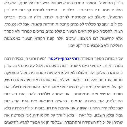
ב"דין התנועה", ומוזכר החרם הנורא שהוטל בצעירותו על יוסף, והוא לא
החלים ממנו גם בבגרותו. בילדותי הפרתי לעתים קרובות את 'דין
התנועה', ומעולם לא הצטרפתי לחרם או לנידוי. אלה היו בעיניי דברים
פסולים. עקב כך סבלתי לפעמים מהצקות חוזרות ונשנות, אבל לא נכנעתי.
רציתי להסביר כאן לקוראים הצעירים שלפעמים צריכים למרוד ולא לפחד
אלא להיענות לצו המצפון. ערכים אלה קונה הקורא הצעיר באמצעות
העלילה ולא באמצעים דידקטיים."
על גיבורות הספר מספרת
רותי יצחקי-ריכטר
: "נועה ורוני הן במידה רבה
בנות דמותי. גם אני ניגנתי שנים רבות בפסנתר, אבל לא ניחנתי בכישרון
ובהתמדה שלהן, ולכן מעולם לא חלמתי להיות פסנתרנית, אבל המוסיקה
מהווה עד היום חלק נכבד מאוד מעולמי. אני אוהבת את נועה אהבת נפש,
אף-על-פי שהיא קיימת רק בדמיוני. אני אוהבת את האופטימיות שלה, את
חוסנה הנפשי ואת תמימותה, ואני שמחה שלמדה להבין את חשיבות
הסובלנות, את הסכנה הטמונה בראייה סטריאוטיפית ואת החשיבות
שבקבלת הזר, החריג והשונה. אני אוהבת את רוני בזכות יכולת הנתינה בלא
גבול ובלא חשבון, וכל זאת – בלא לוותר על חלומותיה. אני מעריצה את
שתיהן על יכולת השקידה וההתמדה, שבלעדיהן אי אפשר להגיע להישגים