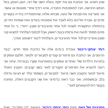
שהן השיגו. אני אוהבת גם את יוסף, בעלה השני של רוני, הגנן האמן, בעל
הנפש הרגישה, הבז למוסכמות החברה, ואינו רודף אחרי סטטוס או עושר.
אני מעריצה את סבתה של נועה, סבתא אלזה, שהתמודדה בחייה בקשיים
מרובים, וגברה עליהם בלא לאבד את אמונתה באדם ואת שמחת החיים.
בהתחלה התקשיתי לשוות לכל אחד מהגיבורים סגנון ייחודי, כי כל אחד
מהם מספר לנועה את גרסתו בגוף ראשון, אבל לבסוף הצלחתי למצוא קווי
סגנון אופייניים לכל אחד מהגיבורים, והצלחתי ליצור 'רשומון' אמין".
רותי יצחקי-ריכטר
עובדת בימים אלה על כתיבת ספר חדש: "בצד
הרומנים, אני כותבת גם סיפורים קצרים למבוגרים ולנוער. חלקם עוסקים
בחוויות הילדות שלי ואחרים עוסקים במאורעות שקרו בבגרותי. עתה אני
רוצה להוציא את הסיפורים הקצרים לאור בשני קבצים: הקובץ האחד
מיועד לנוער והקובץ השני מיועד למבוגרים. כשספר נולד יש חגיגה גדולה
בלב ובמשפחה, ואני כבר רואה בדמיוני את שני הקבצים האלה, ומחכה
בקוצר רוח להוצאתם לאור".
המנגינה של נועה
מאת
רותי יצחקי
ריכטר
. הוצאת "דני ספרים", שנת