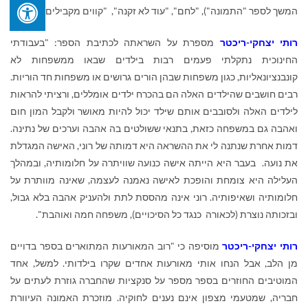
המשך לספר "התמונה"), "לחם", "עוד לא זקנה", "קווים מקבילים" ועוד
.
רותי יצחקי-ריכטר
מספרת על השראתה לכתיבת הספר: "בעבודתי
החינוכית נתקלתי פעמים רבות בילדים שבאו ממשפחות לא
קונבנציונאליות, כגון משפחות שבהן הורים גרושים או משפחות חד הוריות.
רבים חושבים שהילדים האלה הם בהכרח ילדים אומללים, ורציתי להראות
לילדים האלה ולסובבים אותם שילד יכול להיות מאושר ולקבל המון חום
ואהבה גם במשפחה כזאת, בתנאי ששולטים בה אהבה וערכים של נתינה.
דמות אחרת שנתנה לי את ההשראה היא דמותה של רוני, האישה המגדלת
את נועה. בעבר היא הייתה אישה כנועה שוויתרה על חלומותיה, ובמהלך
העלילה היא צומחת והופכת לאישה נאמנה לעצמה, שאינה מוותרת על
חלומותיה ושאיפותיה. רוני אינה מהססת לתת ולהעניק אהבה בלא גבול,
ובזכותה נוצרת (לכאורה כנגד כל הסיכויים), משפחה חמה ואוהבת".
רותי יצחקי-ריכטר
מוסיפה כי "רוב המאורעות המתוארים בספר בדויים
מן הלב, אבל הנחו אותי מאורעות אחדים שקרו בילדותי. למשל, אחד
המוטיבים החוזרים בספר מספר על סנקציות שהחברה גוזרת לעתים על
חבריה, שמטעמי מצפון אינם נענים לחוקיה. מוזכרת האמונה העיוורת